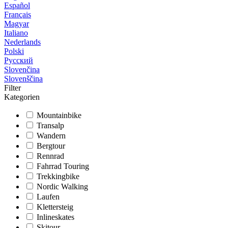
Español
Français
Magyar
Italiano
Nederlands
Polski
Русский
Slovenčina
Slovenščina
Filter
Kategorien
Mountainbike
Transalp
Wandern
Bergtour
Rennrad
Fahrrad Touring
Trekkingbike
Nordic Walking
Laufen
Klettersteig
Inlineskates
Skitour