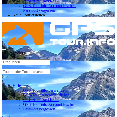
Infos zum TrackRank
GPS-Tour.info Account löschen
Passwort vergessen
Neue Tour erstellen
Ort auswählen
Sprache
Hilfe
GPS-Tour.info verwenden
GPS-Touren veröffentlichen
Infos zum TrackRank
GPS-Tour.info Account löschen
Passwort vergessen