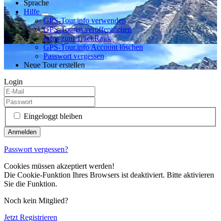
Sprache
Hilfe
GPS-Tour.info verwenden
GPS-Touren veröffentlichen
Infos zum TrackRank
GPS-Tour.info Account löschen
Passwort vergessen
Neue Tour erstellen
Login
Eingeloggt bleiben
Passwort vergessen?
Cookies müssen akzeptiert werden!
Die Cookie-Funktion Ihres Browsers ist deaktiviert. Bitte aktivieren
Sie die Funktion.
Noch kein Mitglied?
Jetzt Registrieren