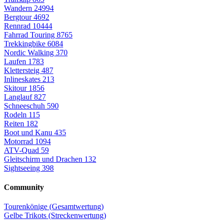
Wandern
24994
Bergtour
4692
Rennrad
10444
Fahrrad Touring
8765
Trekkingbike
6084
Nordic Walking
370
Laufen
1783
Klettersteig
487
Inlineskates
213
Skitour
1856
Langlauf
827
Schneeschuh
590
Rodeln
115
Reiten
182
Boot und Kanu
435
Motorrad
1094
ATV-Quad
59
Gleitschirm und Drachen
132
Sightseeing
398
Community
Tourenkönige (Gesamtwertung)
Gelbe Trikots (Streckenwertung)