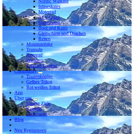
Nordic Walking
Inlineskates
Motorrad
ATV-Quad
Sightseeing
Boot und Kanu
Gleitschirm und Drachen
Reiten
Mountainbike
Transalp
Rennrad
Wandern
Fahrrad Touring
Community
Tourenkönige
Gelbes Trikot
Rot weißes Trikot
App
Über uns
Unsere Ziele
Kontakt
Impressum
Blog
Neu Registrieren