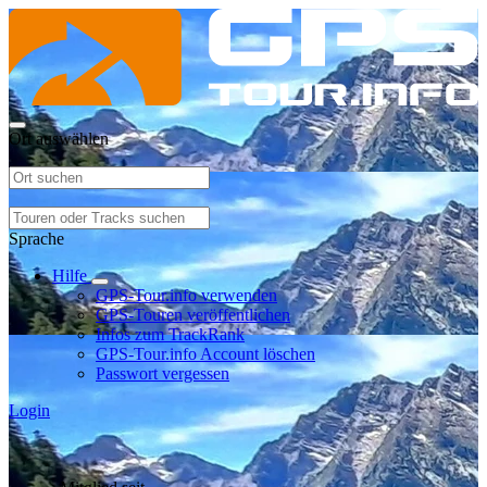
Ort auswählen
Sprache
Hilfe
GPS-Tour.info verwenden
GPS-Touren veröffentlichen
Infos zum TrackRank
GPS-Tour.info Account löschen
Passwort vergessen
Login