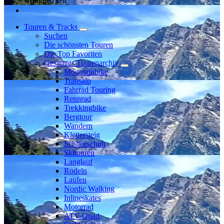
Mitglied seit
Touren & Tracks
Suchen
Die schönsten Touren
Die Top Favoriten
Gesamtes Tourenarchiv
Mountainbike
Transalp
Fahrrad Touring
Rennrad
Trekkingbike
Bergtour
Wandern
Klettersteig
Schneeschuh
Skitouren
Langlauf
Rodeln
Laufen
Nordic Walking
Inlineskates
Motorrad
ATV-Quad