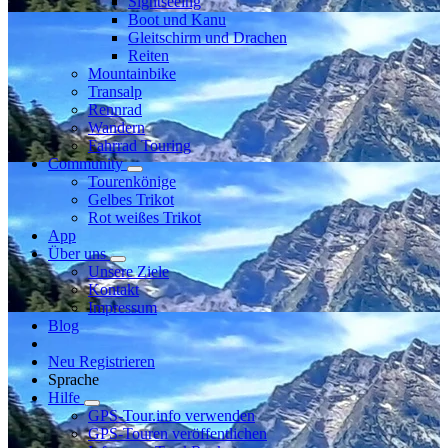
Sightseeing
Boot und Kanu
Gleitschirm und Drachen
Reiten
Mountainbike
Transalp
Rennrad
Wandern
Fahrrad Touring
Community
Tourenkönige
Gelbes Trikot
Rot weißes Trikot
App
Über uns
Unsere Ziele
Kontakt
Impressum
Blog
Neu Registrieren
Sprache
Hilfe
GPS-Tour.info verwenden
GPS-Touren veröffentlichen