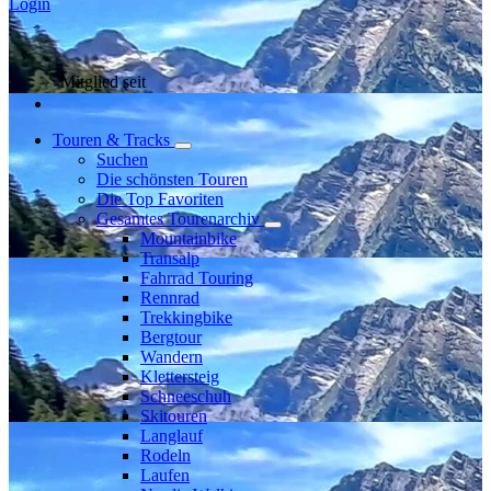
Login
Mitglied seit
Touren & Tracks
Suchen
Die schönsten Touren
Die Top Favoriten
Gesamtes Tourenarchiv
Mountainbike
Transalp
Fahrrad Touring
Rennrad
Trekkingbike
Bergtour
Wandern
Klettersteig
Schneeschuh
Skitouren
Langlauf
Rodeln
Laufen