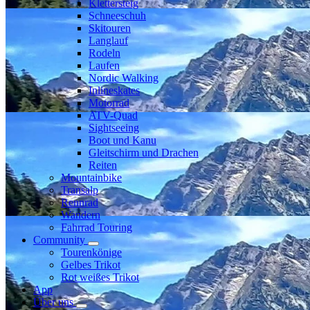
Klettersteig
Schneeschuh
Skitouren
Langlauf
Rodeln
Laufen
Nordic Walking
Inlineskates
Motorrad
ATV-Quad
Sightseeing
Boot und Kanu
Gleitschirm und Drachen
Reiten
Mountainbike
Transalp
Rennrad
Wandern
Fahrrad Touring
Community
Tourenkönige
Gelbes Trikot
Rot weißes Trikot
App
Über uns