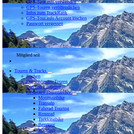
GPS-Tour.info verwenden
GPS-Touren veröffentlichen
Infos zum TrackRank
GPS-Tour.info Account löschen
Passwort vergessen
Login
Mitglied seit
Touren & Tracks
Suchen
Die schönsten Touren
Die Top Favoriten
Gesamtes Tourenarchiv
Mountainbike
Transalp
Fahrrad Touring
Rennrad
Trekkingbike
Bergtour
Wandern