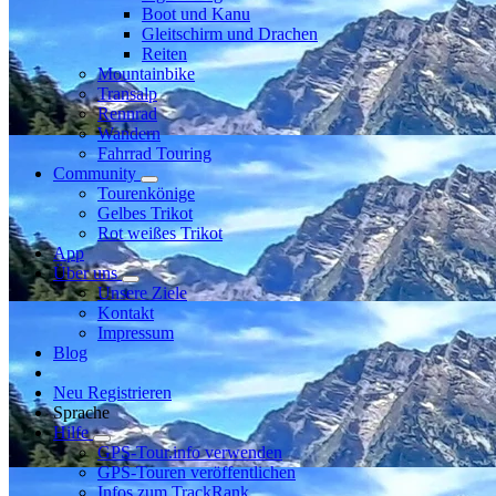
Boot und Kanu
Gleitschirm und Drachen
Reiten
Mountainbike
Transalp
Rennrad
Wandern
Fahrrad Touring
Community
Tourenkönige
Gelbes Trikot
Rot weißes Trikot
App
Über uns
Unsere Ziele
Kontakt
Impressum
Blog
Neu Registrieren
Sprache
Hilfe
GPS-Tour.info verwenden
GPS-Touren veröffentlichen
Infos zum TrackRank