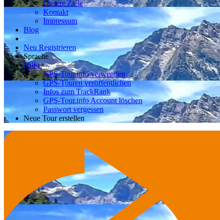
Unsere Ziele
Kontakt
Impressum
Blog
Neu Registrieren
Sprache
Hilfe
GPS-Tour.info verwenden
GPS-Touren veröffentlichen
Infos zum TrackRank
GPS-Tour.info Account löschen
Passwort vergessen
Neue Tour erstellen