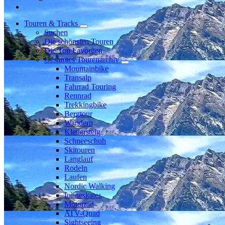
Touren & Tracks
Suchen
Die schönsten Touren
Die Top Favoriten
Gesamtes Tourenarchiv
Mountainbike
Transalp
Fahrrad Touring
Rennrad
Trekkingbike
Bergtour
Wandern
Klettersteig
Schneeschuh
Skitouren
Langlauf
Rodeln
Laufen
Nordic Walking
Inlineskates
Motorrad
ATV-Quad
Sightseeing