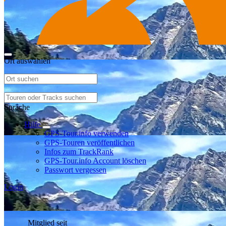
Ort auswählen
Sprache
Hilfe
GPS-Tour.info verwenden
GPS-Touren veröffentlichen
Infos zum TrackRank
GPS-Tour.info Account löschen
Passwort vergessen
Login
Mitglied seit