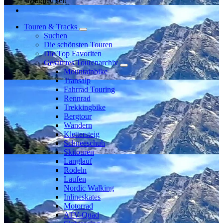
Mitglied seit
Touren & Tracks
Suchen
Die schönsten Touren
Die Top Favoriten
Gesamtes Tourenarchiv
Mountainbike
Transalp
Fahrrad Touring
Rennrad
Trekkingbike
Bergtour
Wandern
Klettersteig
Schneeschuh
Skitouren
Langlauf
Rodeln
Laufen
Nordic Walking
Inlineskates
Motorrad
ATV-Quad