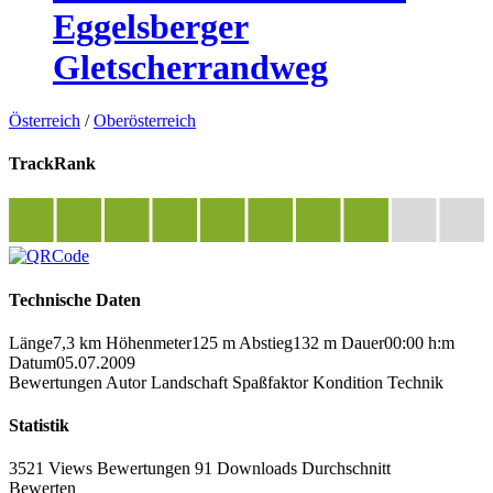
Eggelsberger
Gletscherrandweg
Österreich
/
Oberösterreich
TrackRank
Technische Daten
Länge
7,3 km
Höhenmeter
125 m
Abstieg
132 m
Dauer
00:00 h:m
Datum
05.07.2009
Bewertungen
Autor
Landschaft
Spaßfaktor
Kondition
Technik
Statistik
3521 Views
Bewertungen
91 Downloads
Durchschnitt
Bewerten