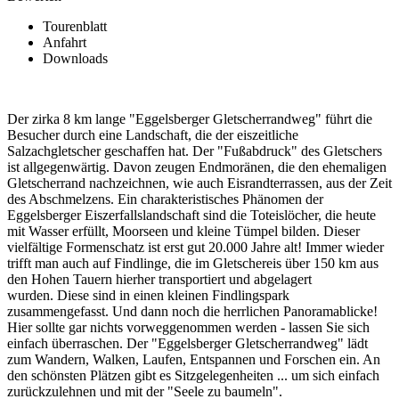
Tourenblatt
Anfahrt
Downloads
Der zirka 8 km lange "Eggelsberger Gletscherrandweg" führt die
Besucher durch eine Landschaft, die der eiszeitliche
Salzachgletscher geschaffen hat. Der "Fußabdruck" des Gletschers
ist allgegenwärtig. Davon zeugen Endmoränen, die den ehemaligen
Gletscherrand nachzeichnen, wie auch Eisrandterrassen, aus der Zeit
des Abschmelzens. Ein charakteristisches Phänomen der
Eggelsberger Eiszerfallslandschaft sind die Toteislöcher, die heute
mit Wasser erfüllt, Moorseen und kleine Tümpel bilden. Dieser
vielfältige Formenschatz ist erst gut 20.000 Jahre alt! Immer wieder
trifft man auch auf Findlinge, die im Gletschereis über 150 km aus
den Hohen Tauern hierher transportiert und abgelagert
wurden. Diese sind in einen kleinen Findlingspark
zusammengefasst. Und dann noch die herrlichen Panoramablicke!
Hier sollte gar nichts vorweggenommen werden - lassen Sie sich
einfach überraschen. Der "Eggelsberger Gletscherrandweg" lädt
zum Wandern, Walken, Laufen, Entspannen und Forschen ein. An
den schönsten Plätzen gibt es Sitzgelegenheiten ... um sich einfach
zurückzulehnen und mit der "Seele zu baumeln".