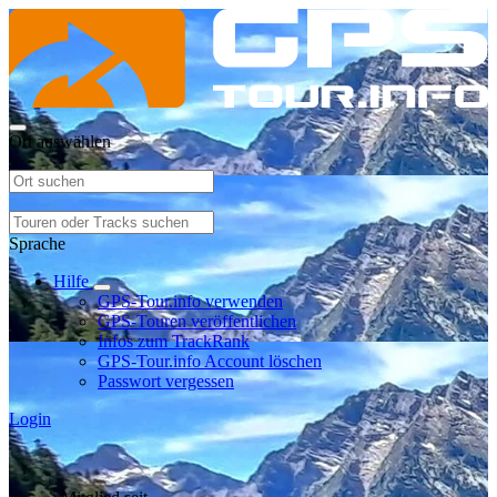
Ort auswählen
Sprache
Hilfe
GPS-Tour.info verwenden
GPS-Touren veröffentlichen
Infos zum TrackRank
GPS-Tour.info Account löschen
Passwort vergessen
Login