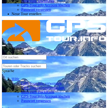
Infos zum TrackRank
GPS-Tour.info Account löschen
Passwort vergessen
Neue Tour erstellen
Ort auswählen
Sprache
Hilfe
GPS-Tour.info verwenden
GPS-Touren veröffentlichen
Infos zum TrackRank
GPS-Tour.info Account löschen
Passwort vergessen