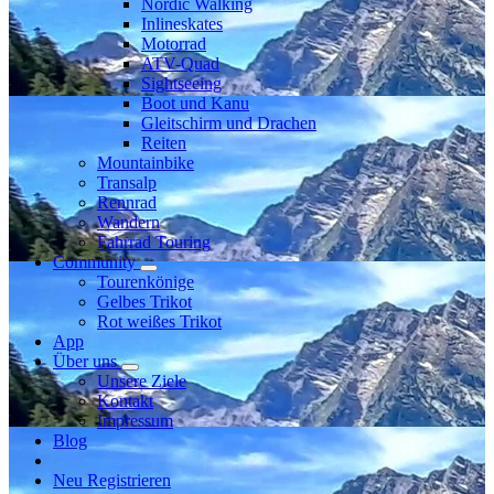
Nordic Walking
Inlineskates
Motorrad
ATV-Quad
Sightseeing
Boot und Kanu
Gleitschirm und Drachen
Reiten
Mountainbike
Transalp
Rennrad
Wandern
Fahrrad Touring
Community
Tourenkönige
Gelbes Trikot
Rot weißes Trikot
App
Über uns
Unsere Ziele
Kontakt
Impressum
Blog
Neu Registrieren