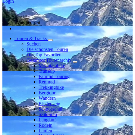
Login
Mitglied seit
Touren & Tracks
Suchen
Die schönsten Touren
Die Top Favoriten
Gesamtes Tourenarchiv
Mountainbike
Transalp
Fahrrad Touring
Rennrad
Trekkingbike
Bergtour
Wandern
Klettersteig
Schneeschuh
Skitouren
Langlauf
Rodeln
Laufen