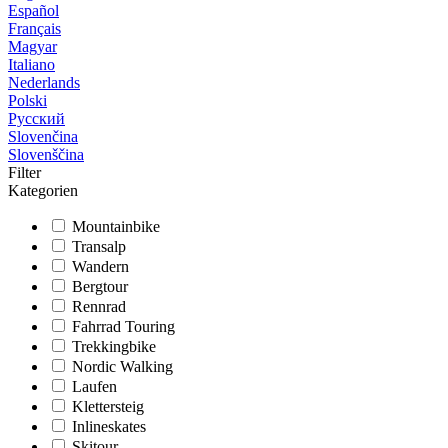
Español
Français
Magyar
Italiano
Nederlands
Polski
Русский
Slovenčina
Slovenščina
Filter
Kategorien
Mountainbike
Transalp
Wandern
Bergtour
Rennrad
Fahrrad Touring
Trekkingbike
Nordic Walking
Laufen
Klettersteig
Inlineskates
Skitour