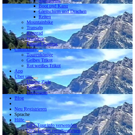
Sightseeing
Boot und Kanu
Gleitschirm und Drachen
Reiten
Mountainbike
Transalp
Rennrad
Wandern
Fahrrad Touring
Community
Tourenkönige
Gelbes Trikot
Rot weißes Trikot
App
Über uns
Unsere Ziele
Kontakt
Impressum
Blog
Neu Registrieren
Sprache
Hilfe
GPS-Tour.info verwenden
GPS-Touren veröffentlichen