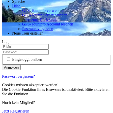
Sprache
Hilfe
GPS-Tour.info verwenden
GPS-Touren veröffentlichen
Infos zum TrackRank
GPS-Tour.info Account löschen
Passwort vergessen
Neue Tour erstellen
Login
Eingeloggt bleiben
Passwort vergessen?
Cookies müssen akzeptiert werden!
Die Cookie-Funktion Ihres Browsers ist deaktiviert. Bitte aktivieren
Sie die Funktion.
Noch kein Mitglied?
Jetzt Registrieren