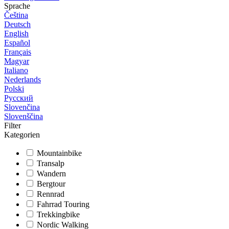
Sprache
Čeština
Deutsch
English
Español
Français
Magyar
Italiano
Nederlands
Polski
Русский
Slovenčina
Slovenščina
Filter
Kategorien
Mountainbike
Transalp
Wandern
Bergtour
Rennrad
Fahrrad Touring
Trekkingbike
Nordic Walking