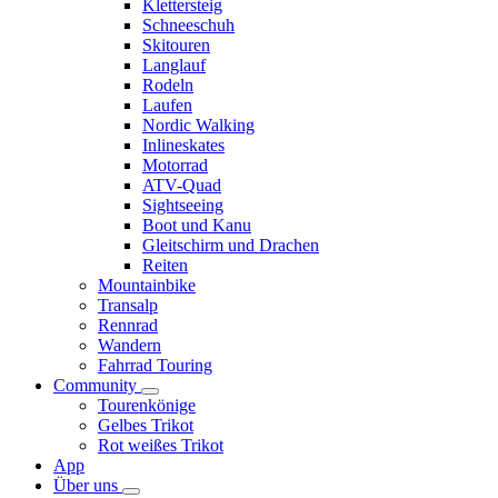
Klettersteig
Schneeschuh
Skitouren
Langlauf
Rodeln
Laufen
Nordic Walking
Inlineskates
Motorrad
ATV-Quad
Sightseeing
Boot und Kanu
Gleitschirm und Drachen
Reiten
Mountainbike
Transalp
Rennrad
Wandern
Fahrrad Touring
Community
Tourenkönige
Gelbes Trikot
Rot weißes Trikot
App
Über uns