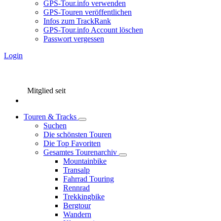
GPS-Tour.info verwenden
GPS-Touren veröffentlichen
Infos zum TrackRank
GPS-Tour.info Account löschen
Passwort vergessen
Login
Mitglied seit
Touren & Tracks
Suchen
Die schönsten Touren
Die Top Favoriten
Gesamtes Tourenarchiv
Mountainbike
Transalp
Fahrrad Touring
Rennrad
Trekkingbike
Bergtour
Wandern