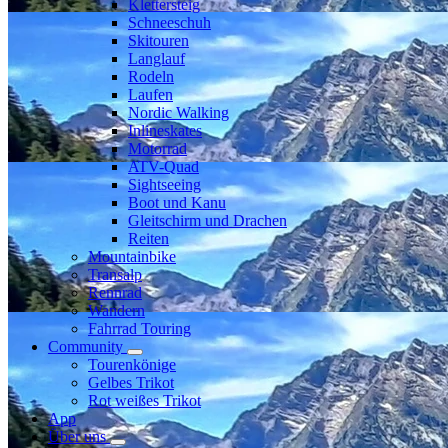
Klettersteig
Schneeschuh
Skitouren
Langlauf
Rodeln
Laufen
Nordic Walking
Inlineskates
Motorrad
ATV-Quad
Sightseeing
Boot und Kanu
Gleitschirm und Drachen
Reiten
Mountainbike
Transalp
Rennrad
Wandern
Fahrrad Touring
Community
Tourenkönige
Gelbes Trikot
Rot weißes Trikot
App
Über uns