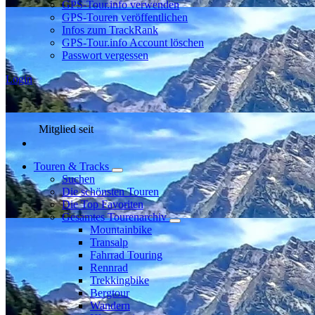
GPS-Tour.info verwenden
GPS-Touren veröffentlichen
Infos zum TrackRank
GPS-Tour.info Account löschen
Passwort vergessen
Login
Mitglied seit
Touren & Tracks
Suchen
Die schönsten Touren
Die Top Favoriten
Gesamtes Tourenarchiv
Mountainbike
Transalp
Fahrrad Touring
Rennrad
Trekkingbike
Bergtour
Wandern