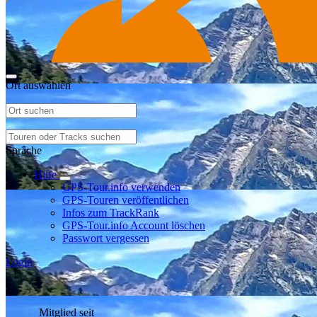
Ort auswählen
Sprache
Hilfe
GPS-Tour.info verwenden
GPS-Touren veröffentlichen
Infos zum TrackRank
GPS-Tour.info Account löschen
Passwort vergessen
Login
Mitglied seit