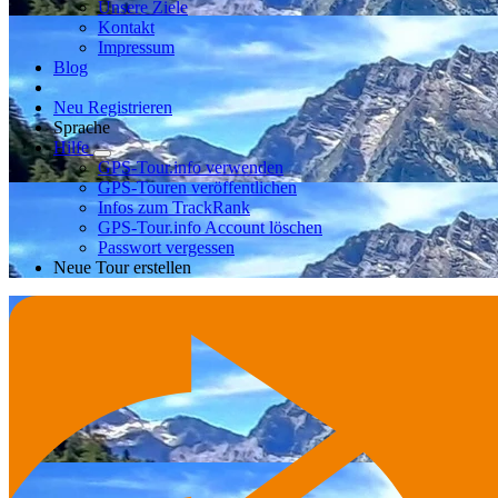
Unsere Ziele
Kontakt
Impressum
Blog
Neu Registrieren
Sprache
Hilfe
GPS-Tour.info verwenden
GPS-Touren veröffentlichen
Infos zum TrackRank
GPS-Tour.info Account löschen
Passwort vergessen
Neue Tour erstellen