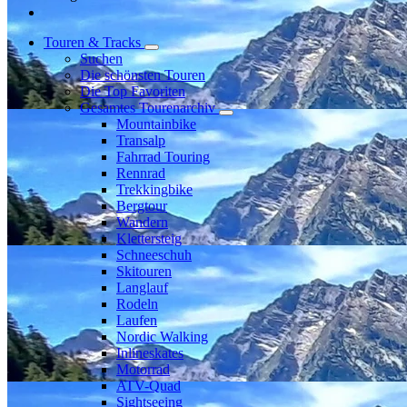
Touren & Tracks
Suchen
Die schönsten Touren
Die Top Favoriten
Gesamtes Tourenarchiv
Mountainbike
Transalp
Fahrrad Touring
Rennrad
Trekkingbike
Bergtour
Wandern
Klettersteig
Schneeschuh
Skitouren
Langlauf
Rodeln
Laufen
Nordic Walking
Inlineskates
Motorrad
ATV-Quad
Sightseeing