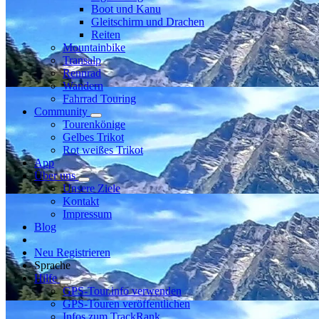
Boot und Kanu
Gleitschirm und Drachen
Reiten
Mountainbike
Transalp
Rennrad
Wandern
Fahrrad Touring
Community
Tourenkönige
Gelbes Trikot
Rot weißes Trikot
App
Über uns
Unsere Ziele
Kontakt
Impressum
Blog
Neu Registrieren
Sprache
Hilfe
GPS-Tour.info verwenden
GPS-Touren veröffentlichen
Infos zum TrackRank