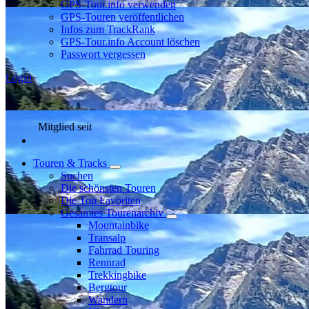
GPS-Tour.info verwenden
GPS-Touren veröffentlichen
Infos zum TrackRank
GPS-Tour.info Account löschen
Passwort vergessen
Login
Mitglied seit
Touren & Tracks
Suchen
Die schönsten Touren
Die Top Favoriten
Gesamtes Tourenarchiv
Mountainbike
Transalp
Fahrrad Touring
Rennrad
Trekkingbike
Bergtour
Wandern