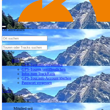
Ort auswählen
Sprache
Hilfe
GPS-Tour.info verwenden
GPS-Touren veröffentlichen
Infos zum TrackRank
GPS-Tour.info Account löschen
Passwort vergessen
Login
Mitglied seit