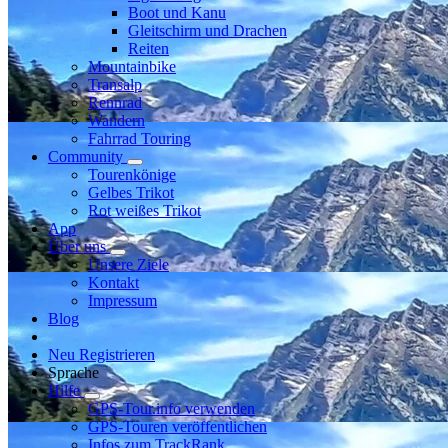
Boot und Kanu
Gleitschirm und Drachen
Reiten
Mountainbike
Transalp
Rennrad
Wandern
Fahrrad Touring
Community
Tourenkönige
Gelbes Trikot
Rot weißes Trikot
App
Über uns
Unsere Ziele
Kontakt
Impressum
Blog
Neu Registrieren
Sprache
Hilfe
GPS-Tour.info verwenden
GPS-Touren veröffentlichen
Infos zum TrackRank