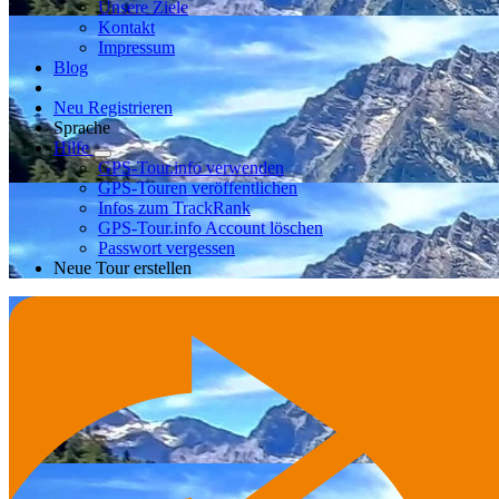
Unsere Ziele
Kontakt
Impressum
Blog
Neu Registrieren
Sprache
Hilfe
GPS-Tour.info verwenden
GPS-Touren veröffentlichen
Infos zum TrackRank
GPS-Tour.info Account löschen
Passwort vergessen
Neue Tour erstellen