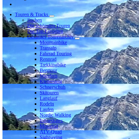
Touren & Tracks
Suchen
Die schönsten Touren
Die Top Favoriten
Gesamtes Tourenarchiv
Mountainbike
Transalp
Fahrrad Touring
Rennrad
Trekkingbike
Bergtour
Wandern
Klettersteig
Schneeschuh
Skitouren
Langlauf
Rodeln
Laufen
Nordic Walking
Inlineskates
Motorrad
ATV-Quad
Sightseeing