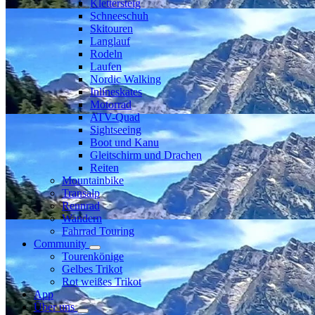
Klettersteig
Schneeschuh
Skitouren
Langlauf
Rodeln
Laufen
Nordic Walking
Inlineskates
Motorrad
ATV-Quad
Sightseeing
Boot und Kanu
Gleitschirm und Drachen
Reiten
Mountainbike
Transalp
Rennrad
Wandern
Fahrrad Touring
Community
Tourenkönige
Gelbes Trikot
Rot weißes Trikot
App
Über uns