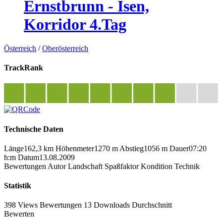
Ernstbrunn - Isen,
Korridor 4.Tag
Österreich
/
Oberösterreich
TrackRank
Technische Daten
Länge
162,3 km
Höhenmeter
1270 m
Abstieg
1056 m
Dauer
07:20
h:m
Datum
13.08.2009
Bewertungen
Autor
Landschaft
Spaßfaktor
Kondition
Technik
Statistik
398 Views
Bewertungen
13 Downloads
Durchschnitt
Bewerten