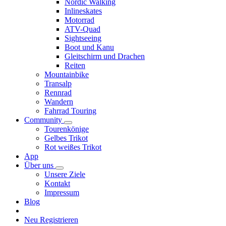
Nordic Walking
Inlineskates
Motorrad
ATV-Quad
Sightseeing
Boot und Kanu
Gleitschirm und Drachen
Reiten
Mountainbike
Transalp
Rennrad
Wandern
Fahrrad Touring
Community
Tourenkönige
Gelbes Trikot
Rot weißes Trikot
App
Über uns
Unsere Ziele
Kontakt
Impressum
Blog
Neu Registrieren