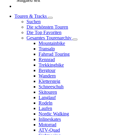
Mitglied seit
Touren & Tracks
Suchen
Die schönsten Touren
Die Top Favoriten
Gesamtes Tourenarchiv
Mountainbike
Transalp
Fahrrad Touring
Rennrad
Trekkingbike
Bergtour
Wandern
Klettersteig
Schneeschuh
Skitouren
Langlauf
Rodeln
Laufen
Nordic Walking
Inlineskates
Motorrad
ATV-Quad