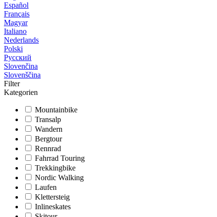
Español
Français
Magyar
Italiano
Nederlands
Polski
Русский
Slovenčina
Slovenščina
Filter
Kategorien
Mountainbike
Transalp
Wandern
Bergtour
Rennrad
Fahrrad Touring
Trekkingbike
Nordic Walking
Laufen
Klettersteig
Inlineskates
Skitour