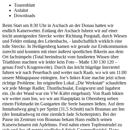
Tourenblatt
Anfahrt
Downloads
Beim Start um 8:30 Uhr in Aschach an der Donau hatten wir
endlich Kaiserwetter. Entlang der Aschach fuhren wir auf einer
leicht ansteigenden Strecke weiter Richtung Purgstall, durch Wiesen
und Felder entlang des Leitenbachs, ‐ landschaftlich wirklich eine
tolle Strecke. In Heiligenberg kamen wir gerade zur Erstkommunion
zurecht und konnten mit einer äußerst sportlichen Bikerin aus dem
Ort fachsimpeln (Total beeindruckt vom fundierten Wissen über
Triathlons machten wir leider kein Foto – Maße 130 130 120 –
genau Fred’s Kragenweite). Durch das leicht hügelige Innviertel
fuhren wir nach Peuerbach und weiter nach Raab, wo wir um 11:00
unsere Mittagspause einlegten. Joe’s linkes Knie machte jetzt schon
richtige Probleme. Im originellen Lokal „Die Werkstatt“ schaufelten
wir jede Menge Radler, Thunfischsalat, Essigwurst und Jagabrot
ein. (In der Wand war ein VW‐Käfer eingebaut). Von Raab bikten
wir weiter zum Inn, wo wir am Hauptplatz in Obernberg neben
einem Flohmarkt im Gastgarten die Seele baumen ließen. Auf dem
Inntalradweg ging’s per Sprint (31,5 Schnitt) nach Braunau am Inn
(der Inntalradweg ist eine ziemlich fade Schotterpiste). Bei der
Pause im Zentrum von Braunau bekam Hans endlich seinen
Kaiserschmarrn mit Apfelmus. Fred nahm einen Topfenstrudel zu
sich und Joe aß putzig niedliche 6 Stück Grammelknödel. Dazu