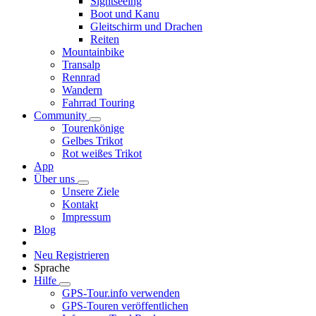
Sightseeing
Boot und Kanu
Gleitschirm und Drachen
Reiten
Mountainbike
Transalp
Rennrad
Wandern
Fahrrad Touring
Community
Tourenkönige
Gelbes Trikot
Rot weißes Trikot
App
Über uns
Unsere Ziele
Kontakt
Impressum
Blog
Neu Registrieren
Sprache
Hilfe
GPS-Tour.info verwenden
GPS-Touren veröffentlichen