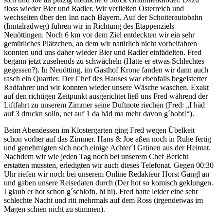
floss wieder Bier und Radler. Wir verließen Österreich und
wechselten über den Inn nach Bayern. Auf der Schotterautobahn
(Inntalradweg) fuhren wir in Richtung des Etappenziels
Neuöttingen. Noch 6 km vor dem Ziel entdeckten wir ein sehr
gemütliches Plätzchen, an dem wir natürlich nicht vorbeifahren
konnten und uns daher wieder Bier und Radler einfädelten. Fred
begann jetzt zusehends zu schwächeln (Hatte er etwas Schlechtes
gegessen?). In Neuötting, im Gasthof Krone fanden wir dann auch
rasch ein Quartier. Der Chef des Hauses war ebenfalls begeisterter
Radfahrer und wir konnten wieder unsere Wäsche waschen. Exakt
auf den richtigen Zeitpunkt ausgerichtet ließ uns Fred während der
Liftfahrt zu unserem Zimmer seine Duftnote riechen (Fred: „I häd
auf 3 druckn solln, net auf 1 da häd ma mehr davon g´hobt!“).
Beim Abendessen im Klostergarten ging Fred wegen Übelkeit
schon vorher auf das Zimmer. Hans & Joe aßen noch in Ruhe fertig
und genehmigten sich noch einige Achter´l Grünen aus der Heimat.
Nachdem wir wie jeden Tag noch bei unserem Chef Bericht
erstatten mussten, erledigten wir auch dieses Telefonat. Gegen 00:30
Uhr riefen wir noch bei unserem Online Redakteur Horst Gangl an
und gaben unsere Reisedaten durch (Der hot so komisch geklungen.
I glaub er hot schon g´schlofn. hi hi). Fred hatte leider eine sehr
schlechte Nacht und ritt mehrmals auf dem Ross (irgendetwas im
Magen schien nicht zu stimmen).