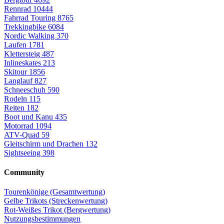
Rennrad
10444
Fahrrad Touring
8765
Trekkingbike
6084
Nordic Walking
370
Laufen
1781
Klettersteig
487
Inlineskates
213
Skitour
1856
Langlauf
827
Schneeschuh
590
Rodeln
115
Reiten
182
Boot und Kanu
435
Motorrad
1094
ATV-Quad
59
Gleitschirm und Drachen
132
Sightseeing
398
Community
Tourenkönige (Gesamtwertung)
Gelbe Trikots (Streckenwertung)
Rot-Weißes Trikot (Bergwertung)
Nutzungsbestimmungen