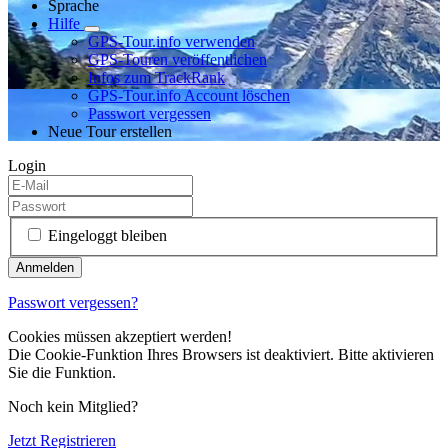
Sprache
Hilfe
GPS-Tour.info verwenden
GPS-Touren veröffentlichen
Infos zum TrackRank
GPS-Tour.info Account löschen
Passwort vergessen
Neue Tour erstellen
Login
Eingeloggt bleiben
Passwort vergessen?
Cookies müssen akzeptiert werden!
Die Cookie-Funktion Ihres Browsers ist deaktiviert. Bitte aktivieren
Sie die Funktion.
Noch kein Mitglied?
Jetzt Registrieren