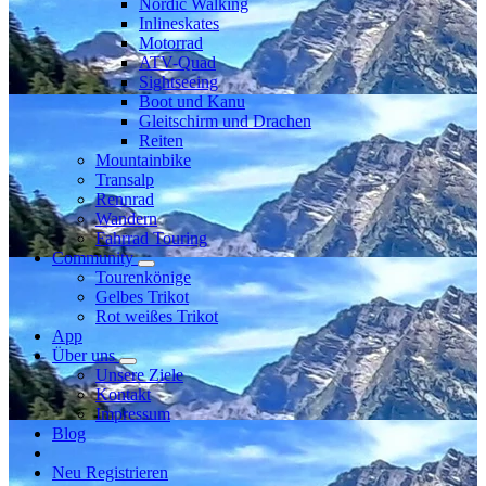
Nordic Walking
Inlineskates
Motorrad
ATV-Quad
Sightseeing
Boot und Kanu
Gleitschirm und Drachen
Reiten
Mountainbike
Transalp
Rennrad
Wandern
Fahrrad Touring
Community
Tourenkönige
Gelbes Trikot
Rot weißes Trikot
App
Über uns
Unsere Ziele
Kontakt
Impressum
Blog
Neu Registrieren