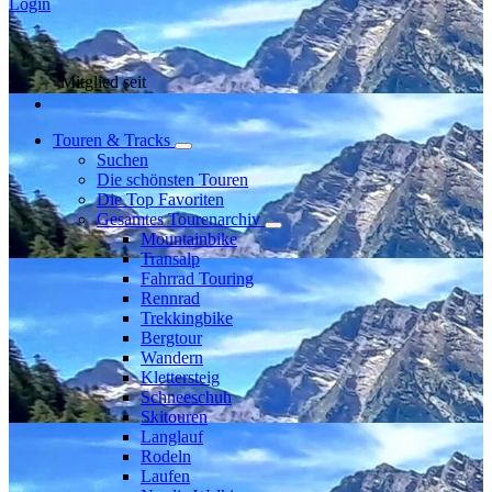
Login
Mitglied seit
Touren & Tracks
Suchen
Die schönsten Touren
Die Top Favoriten
Gesamtes Tourenarchiv
Mountainbike
Transalp
Fahrrad Touring
Rennrad
Trekkingbike
Bergtour
Wandern
Klettersteig
Schneeschuh
Skitouren
Langlauf
Rodeln
Laufen