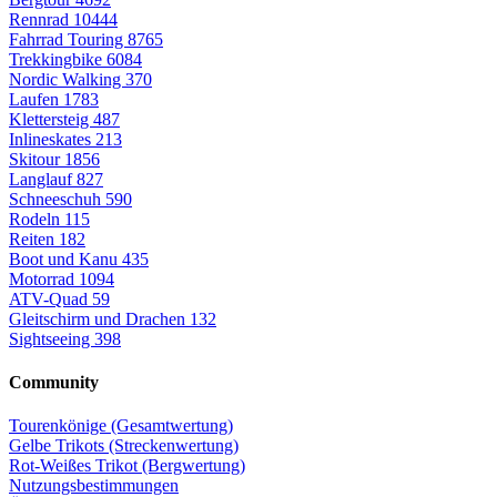
Rennrad
10444
Fahrrad Touring
8765
Trekkingbike
6084
Nordic Walking
370
Laufen
1783
Klettersteig
487
Inlineskates
213
Skitour
1856
Langlauf
827
Schneeschuh
590
Rodeln
115
Reiten
182
Boot und Kanu
435
Motorrad
1094
ATV-Quad
59
Gleitschirm und Drachen
132
Sightseeing
398
Community
Tourenkönige (Gesamtwertung)
Gelbe Trikots (Streckenwertung)
Rot-Weißes Trikot (Bergwertung)
Nutzungsbestimmungen