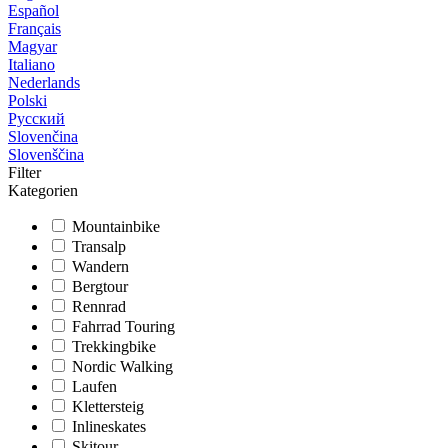
Español
Français
Magyar
Italiano
Nederlands
Polski
Русский
Slovenčina
Slovenščina
Filter
Kategorien
Mountainbike
Transalp
Wandern
Bergtour
Rennrad
Fahrrad Touring
Trekkingbike
Nordic Walking
Laufen
Klettersteig
Inlineskates
Skitour