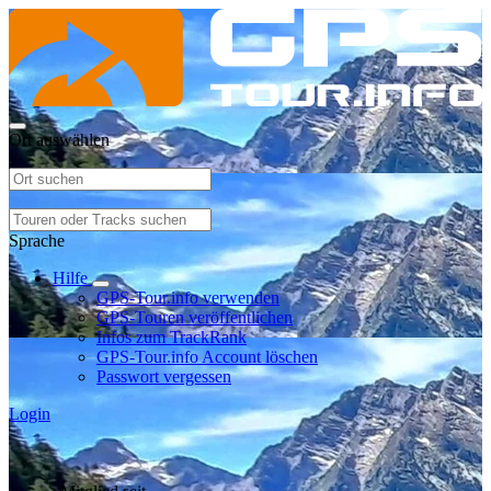
Ort auswählen
Sprache
Hilfe
GPS-Tour.info verwenden
GPS-Touren veröffentlichen
Infos zum TrackRank
GPS-Tour.info Account löschen
Passwort vergessen
Login