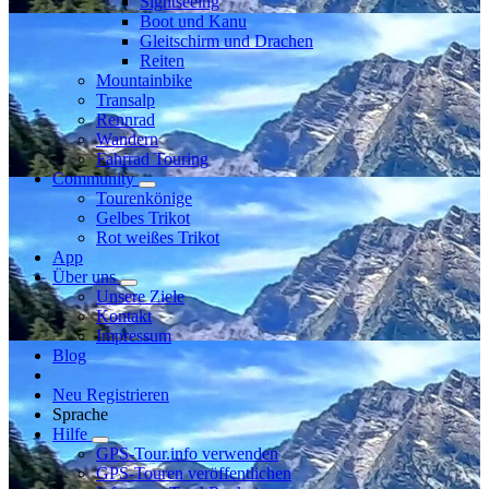
Sightseeing
Boot und Kanu
Gleitschirm und Drachen
Reiten
Mountainbike
Transalp
Rennrad
Wandern
Fahrrad Touring
Community
Tourenkönige
Gelbes Trikot
Rot weißes Trikot
App
Über uns
Unsere Ziele
Kontakt
Impressum
Blog
Neu Registrieren
Sprache
Hilfe
GPS-Tour.info verwenden
GPS-Touren veröffentlichen