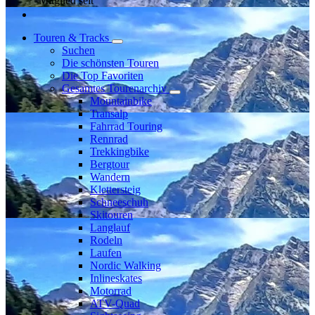
Mitglied seit
Touren & Tracks
Suchen
Die schönsten Touren
Die Top Favoriten
Gesamtes Tourenarchiv
Mountainbike
Transalp
Fahrrad Touring
Rennrad
Trekkingbike
Bergtour
Wandern
Klettersteig
Schneeschuh
Skitouren
Langlauf
Rodeln
Laufen
Nordic Walking
Inlineskates
Motorrad
ATV-Quad