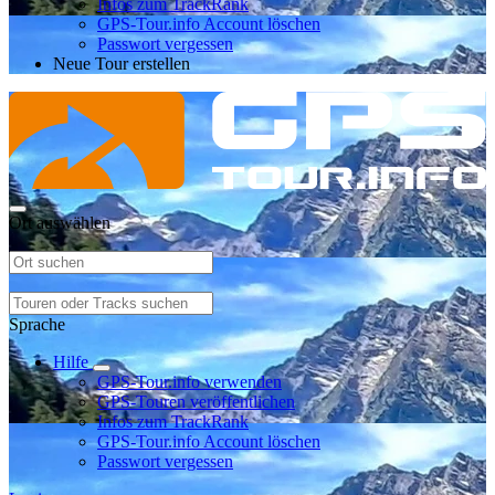
Infos zum TrackRank
GPS-Tour.info Account löschen
Passwort vergessen
Neue Tour erstellen
Ort auswählen
Sprache
Hilfe
GPS-Tour.info verwenden
GPS-Touren veröffentlichen
Infos zum TrackRank
GPS-Tour.info Account löschen
Passwort vergessen