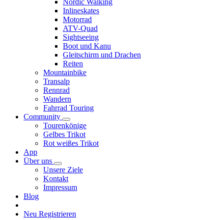
Nordic Walking
Inlineskates
Motorrad
ATV-Quad
Sightseeing
Boot und Kanu
Gleitschirm und Drachen
Reiten
Mountainbike
Transalp
Rennrad
Wandern
Fahrrad Touring
Community
Tourenkönige
Gelbes Trikot
Rot weißes Trikot
App
Über uns
Unsere Ziele
Kontakt
Impressum
Blog
Neu Registrieren