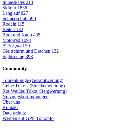
Inlineskates
213
Skitour
1856
Langlauf
827
Schneeschuh
590
Rodeln
115
Reiten
182
Boot und Kanu
435
Motorrad
1094
ATV-Quad
59
Gleitschirm und Drachen
132
Sightseeing
398
Community
Tourenkönige (Gesamtwertung)
Gelbe Trikots (Streckenwertung)
Rot-Weißes Trikot (Bergwertung)
Nutzungsbestimmungen
Über uns
Kontakt
Datenschutz
Werben auf GPS-Tour.info