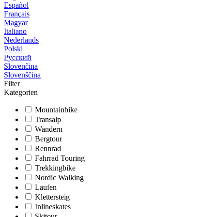
Español
Français
Magyar
Italiano
Nederlands
Polski
Русский
Slovenčina
Slovenščina
Filter
Kategorien
Mountainbike
Transalp
Wandern
Bergtour
Rennrad
Fahrrad Touring
Trekkingbike
Nordic Walking
Laufen
Klettersteig
Inlineskates
Skitour