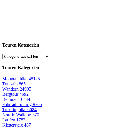
Touren Kategorien
Touren Kategorien
Mountainbike
48125
Transalp
865
Wandern
24995
Bergtour
4692
Rennrad
10444
Fahrrad Touring
8765
Trekkingbike
6084
Nordic Walking
370
Laufen
1783
Klettersteig
487