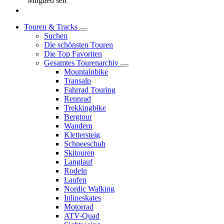
Mitglied seit
Touren & Tracks
Suchen
Die schönsten Touren
Die Top Favoriten
Gesamtes Tourenarchiv
Mountainbike
Transalp
Fahrrad Touring
Rennrad
Trekkingbike
Bergtour
Wandern
Klettersteig
Schneeschuh
Skitouren
Langlauf
Rodeln
Laufen
Nordic Walking
Inlineskates
Motorrad
ATV-Quad