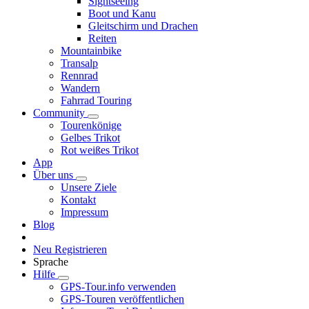
Sightseeing
Boot und Kanu
Gleitschirm und Drachen
Reiten
Mountainbike
Transalp
Rennrad
Wandern
Fahrrad Touring
Community
Tourenkönige
Gelbes Trikot
Rot weißes Trikot
App
Über uns
Unsere Ziele
Kontakt
Impressum
Blog
Neu Registrieren
Sprache
Hilfe
GPS-Tour.info verwenden
GPS-Touren veröffentlichen