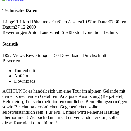
Technische Daten
Länge
11,1 km
Höhenmeter
1061 m
Abstieg
1037 m
Dauer
07:30 h:m
Datum
27.12.2009
Bewertungen
Autor
Landschaft
Spaßfaktor
Kondition
Technik
Statistik
1857 Views
Bewertungen
150 Downloads
Durchschnitt
Bewerten
Tourenblatt
Anfahrt
Downloads
ACHTUNG: es handelt sich um eine Tour im alpinen Gelände mit
den entsprechenden Gefahren! Adäquate Ausrüstung (Bergstiefel,
Helm, etc.), Trittsicherheit, tourenkundliches Beurteilungsvermögen
sowie Beachtung der örtlichen Gegebenheiten sollten
selbstverständlich sein! Für evtl. Unfälle wird keinerlei Haftung
übernommen! Wer sich damit nicht einverstanden erklärt, sollte
diese Tour nicht durchführen!