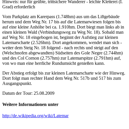
Hinweis: nur für geübte, trittsichere Wanderer - leichte Kletterei (I.
Grad) erforderlich
Vom Parkplatz am Karerpass (1.748hm) aus um das Liftgebäude
herum und dem Weg Nr. 17 bis auf die Latemarwiesen folgen bis
auf eine kleine Anhöhe bei ca. 1.910hm. Dort biegt man links ab in
einen kleinen Wald (Verbindungsweg zu Weg Nr. 18). Sobald man
auf Weg Nr. 18 eingebogen ist, beginnt der Aufstieg zur kleinen
Latemarscharte (2.526hm). Dort angekommen, wendet man sich -
weiter dem Steig Nr. 18 folgend - nach rechts und steigt auf den
(Welschnofen abgewandten) Südseiten des Gole Negre (2.744hm)
und des Col Cornon (2.757hm) zur Latemarspitze (2.791hm) auf,
von wo man eine herrliche Rundumsicht genießen kann.
Der Abstieg erfolgt bis zur kleinen Latemarscharte wie der Hinweg.
Dort folgt man rechter Hand dem Weg Nr. 517b und 517 bis zum
Ausgangspunkt.
Datum der Tour: 25.08.2009
Weitere Informationen unter
http://de.wikipedia.org/wiki/Latemar