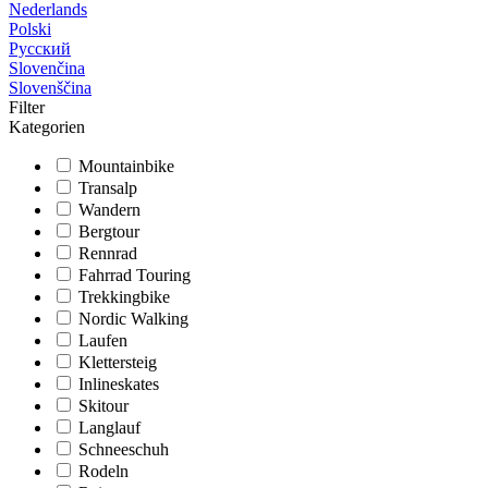
Nederlands
Polski
Русский
Slovenčina
Slovenščina
Filter
Kategorien
Mountainbike
Transalp
Wandern
Bergtour
Rennrad
Fahrrad Touring
Trekkingbike
Nordic Walking
Laufen
Klettersteig
Inlineskates
Skitour
Langlauf
Schneeschuh
Rodeln