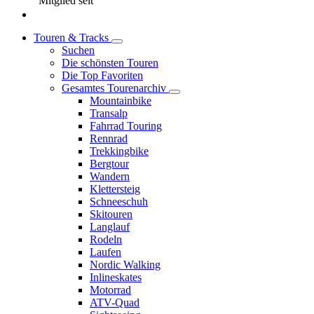
Mitglied seit
Touren & Tracks
Suchen
Die schönsten Touren
Die Top Favoriten
Gesamtes Tourenarchiv
Mountainbike
Transalp
Fahrrad Touring
Rennrad
Trekkingbike
Bergtour
Wandern
Klettersteig
Schneeschuh
Skitouren
Langlauf
Rodeln
Laufen
Nordic Walking
Inlineskates
Motorrad
ATV-Quad