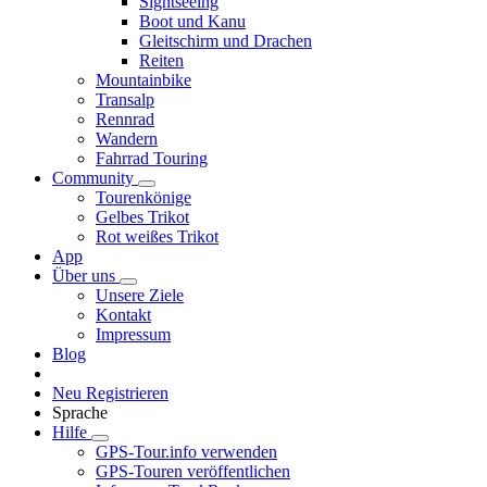
Sightseeing
Boot und Kanu
Gleitschirm und Drachen
Reiten
Mountainbike
Transalp
Rennrad
Wandern
Fahrrad Touring
Community
Tourenkönige
Gelbes Trikot
Rot weißes Trikot
App
Über uns
Unsere Ziele
Kontakt
Impressum
Blog
Neu Registrieren
Sprache
Hilfe
GPS-Tour.info verwenden
GPS-Touren veröffentlichen