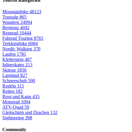
Touren Kategorien
Mountainbike
48123
Transalp
865
Wandern
24994
Bergtour
4692
Rennrad
10444
Fahrrad Touring
8765
Trekkingbike
6084
Nordic Walking
370
Laufen
1781
Klettersteig
487
Inlineskates
213
Skitour
1856
Langlauf
827
Schneeschuh
590
Rodeln
115
Reiten
182
Boot und Kanu
435
Motorrad
1094
ATV-Quad
59
Gleitschirm und Drachen
132
Sightseeing
398
Community