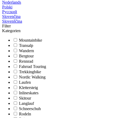
Nederlands
Polski
Русский
Slovenčina
Slovenščina
Filter
Kategorien
Mountainbike
Transalp
Wandern
Bergtour
Rennrad
Fahrrad Touring
Trekkingbike
Nordic Walking
Laufen
Klettersteig
Inlineskates
Skitour
Langlauf
Schneeschuh
Rodeln