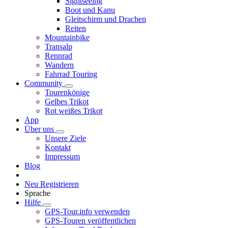
Sightseeing
Boot und Kanu
Gleitschirm und Drachen
Reiten
Mountainbike
Transalp
Rennrad
Wandern
Fahrrad Touring
Community
Tourenkönige
Gelbes Trikot
Rot weißes Trikot
App
Über uns
Unsere Ziele
Kontakt
Impressum
Blog
Neu Registrieren
Sprache
Hilfe
GPS-Tour.info verwenden
GPS-Touren veröffentlichen