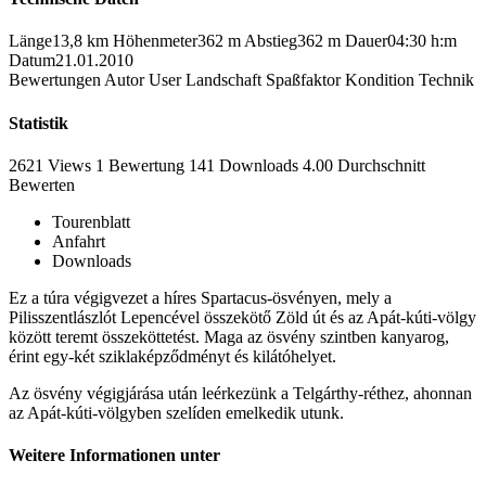
Länge
13,8 km
Höhenmeter
362 m
Abstieg
362 m
Dauer
04:30 h:m
Datum
21.01.2010
Bewertungen
Autor
User
Landschaft
Spaßfaktor
Kondition
Technik
Statistik
2621 Views
1
Bewertung
141 Downloads
4.00
Durchschnitt
Bewerten
Tourenblatt
Anfahrt
Downloads
Ez a túra végigvezet a híres Spartacus-ösvényen, mely a
Pilisszentlászlót Lepencével összekötő Zöld út és az Apát-kúti-völgy
között teremt összeköttetést. Maga az ösvény szintben kanyarog,
érint egy-két sziklaképződményt és kilátóhelyet.
Az ösvény végigjárása után leérkezünk a Telgárthy-réthez, ahonnan
az Apát-kúti-völgyben szelíden emelkedik utunk.
Weitere Informationen unter