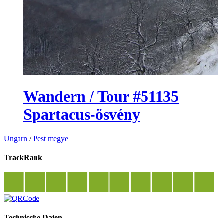
Wandern / Tour #51135
Spartacus-ösvény
Ungarn
/
Pest megye
TrackRank
Technische Daten