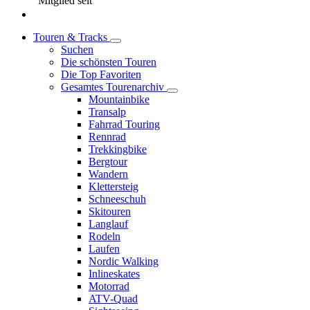
Mitglied seit
Touren & Tracks
Suchen
Die schönsten Touren
Die Top Favoriten
Gesamtes Tourenarchiv
Mountainbike
Transalp
Fahrrad Touring
Rennrad
Trekkingbike
Bergtour
Wandern
Klettersteig
Schneeschuh
Skitouren
Langlauf
Rodeln
Laufen
Nordic Walking
Inlineskates
Motorrad
ATV-Quad