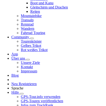
Boot und Kanu
Gleitschirm und Drachen
Reiten
Mountainbike
Transalp
Rennrad
Wandern
Fahrrad Touring
Community
Tourenkönige
Gelbes Trikot
Rot weißes Trikot
App
Über uns
Unsere Ziele
Kontakt
Impressum
Blog
Neu Registrieren
Sprache
Hilfe
GPS-Tour.info verwenden
GPS-Touren veröffentlichen
Infos zum TrackRank