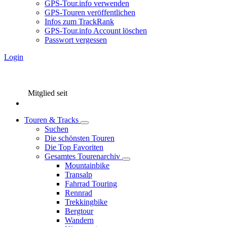
GPS-Tour.info verwenden
GPS-Touren veröffentlichen
Infos zum TrackRank
GPS-Tour.info Account löschen
Passwort vergessen
Login
Mitglied seit
Touren & Tracks
Suchen
Die schönsten Touren
Die Top Favoriten
Gesamtes Tourenarchiv
Mountainbike
Transalp
Fahrrad Touring
Rennrad
Trekkingbike
Bergtour
Wandern