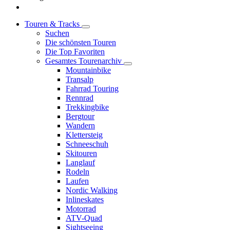
Touren & Tracks
Suchen
Die schönsten Touren
Die Top Favoriten
Gesamtes Tourenarchiv
Mountainbike
Transalp
Fahrrad Touring
Rennrad
Trekkingbike
Bergtour
Wandern
Klettersteig
Schneeschuh
Skitouren
Langlauf
Rodeln
Laufen
Nordic Walking
Inlineskates
Motorrad
ATV-Quad
Sightseeing