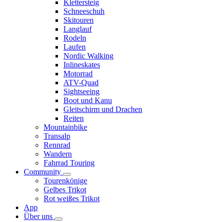
Klettersteig
Schneeschuh
Skitouren
Langlauf
Rodeln
Laufen
Nordic Walking
Inlineskates
Motorrad
ATV-Quad
Sightseeing
Boot und Kanu
Gleitschirm und Drachen
Reiten
Mountainbike
Transalp
Rennrad
Wandern
Fahrrad Touring
Community
Tourenkönige
Gelbes Trikot
Rot weißes Trikot
App
Über uns