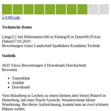
Technische Daten
Länge
2,1 km
Höhenmeter
166 m
Abstieg
26 m
Dauer
00:29 h:m
Datum
17.03.2010
Bewertungen
Autor
Landschaft
Spaßfaktor
Kondition
Technik
Statistik
3035 Views
Bewertungen
4 Downloads
Durchschnitt
Bewerten
Tourenblatt
Anfahrt
Downloads
Vom Häuslberg in Leoben zu einem kleinen aber feinen Platzerl in
Hinterberg, mit einer Pracht Aussicht. Wunderschöne kleine
Wanderung. Bei dieser Aufzeichnung, kommt man an zwei schönen
Plätzen vorbei.