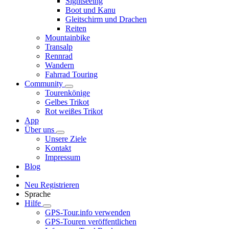
Sightseeing
Boot und Kanu
Gleitschirm und Drachen
Reiten
Mountainbike
Transalp
Rennrad
Wandern
Fahrrad Touring
Community
Tourenkönige
Gelbes Trikot
Rot weißes Trikot
App
Über uns
Unsere Ziele
Kontakt
Impressum
Blog
Neu Registrieren
Sprache
Hilfe
GPS-Tour.info verwenden
GPS-Touren veröffentlichen