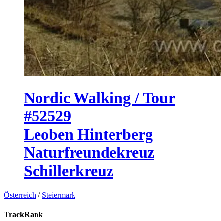
Nordic Walking / Tour
#52529
Leoben Hinterberg
Naturfreundekreuz
Schillerkreuz
Österreich
/
Steiermark
TrackRank