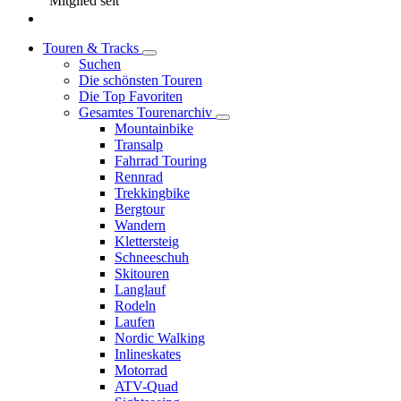
Mitglied seit
Touren & Tracks
Suchen
Die schönsten Touren
Die Top Favoriten
Gesamtes Tourenarchiv
Mountainbike
Transalp
Fahrrad Touring
Rennrad
Trekkingbike
Bergtour
Wandern
Klettersteig
Schneeschuh
Skitouren
Langlauf
Rodeln
Laufen
Nordic Walking
Inlineskates
Motorrad
ATV-Quad