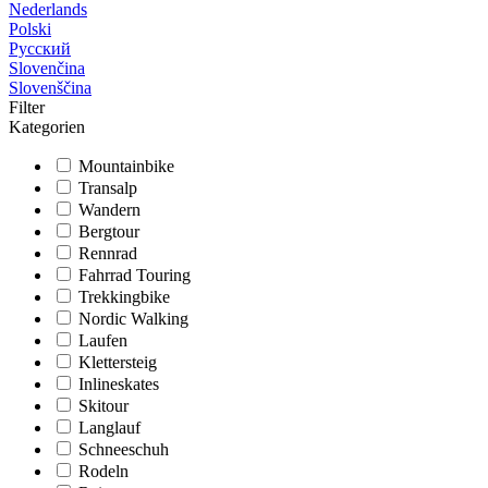
Nederlands
Polski
Русский
Slovenčina
Slovenščina
Filter
Kategorien
Mountainbike
Transalp
Wandern
Bergtour
Rennrad
Fahrrad Touring
Trekkingbike
Nordic Walking
Laufen
Klettersteig
Inlineskates
Skitour
Langlauf
Schneeschuh
Rodeln