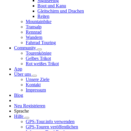
Sightseeing
Boot und Kanu
Gleitschirm und Drachen
Reiten
Mountainbike
Transalp
Rennrad
Wandern
Fahrrad Touring
Community
Tourenkönige
Gelbes Trikot
Rot weißes Trikot
App
Über uns
Unsere Ziele
Kontakt
Impressum
Blog
Neu Registrieren
Sprache
Hilfe
GPS-Tour.info verwenden
GPS-Touren veröffentlichen