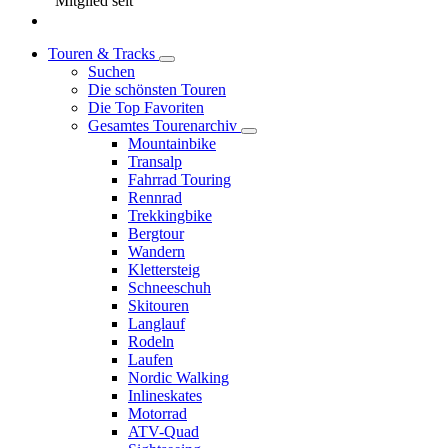
Mitglied seit
Touren & Tracks
Suchen
Die schönsten Touren
Die Top Favoriten
Gesamtes Tourenarchiv
Mountainbike
Transalp
Fahrrad Touring
Rennrad
Trekkingbike
Bergtour
Wandern
Klettersteig
Schneeschuh
Skitouren
Langlauf
Rodeln
Laufen
Nordic Walking
Inlineskates
Motorrad
ATV-Quad