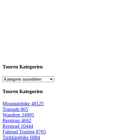
Touren Kategorien
Touren Kategorien
Mountainbike
48125
Transalp
865
Wandern
24995
Bergtour
4692
Rennrad
10444
Fahrrad Touring
8765
Trekkingbike
6084