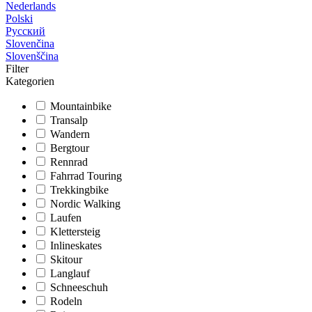
Nederlands
Polski
Русский
Slovenčina
Slovenščina
Filter
Kategorien
Mountainbike
Transalp
Wandern
Bergtour
Rennrad
Fahrrad Touring
Trekkingbike
Nordic Walking
Laufen
Klettersteig
Inlineskates
Skitour
Langlauf
Schneeschuh
Rodeln