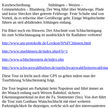
Kurzbeschreibung: Stühlingen – Weizen –
Grimmelshofen – Blumberg. Der Weg führt über Waldwege, Pfade
und kurze Strecken über geteerte Feldwege. Feste Schuhe sind von
Vorteil, da es teilweise über Geröllwege geht. Einige Wegabschnitte
führen an steil abfallenden Abhängen entlang.
Für Biker noch ein Hinweis: Der Abschnitt vom Schluchteingang
bis zum Schluchtausgang ist ausdrücklich für Radfahrer verboten!
http://www.uni-protokolle.de/Lexikon/St%FChlingen.html
http://www.stuehlingen.de/index.php4?n=1
http://www.schluchtensteig.de/index.php
http://www.schwarzwaldfuehrer.de/suedschwarzwald/hotzenwald/stu
Diese Tour ist leicht auch ohne GPS zu gehen indem man der
Tourführung Schluchtensteig folgt.
Die Tour beginnt am Parkplatz beim Napoleon und führt immer an
der Wutach entlang nach Weizen Bahnhof, sicheres
Erkennungsmerkmal ist dort die Fa. Stotmeister (Sto). Von dort führt
die Tour zum Gasthaus Wutachschlucht mit einer weiteren
Parkmöglichkeit für diejenigen, welche sich auf den interessantesten