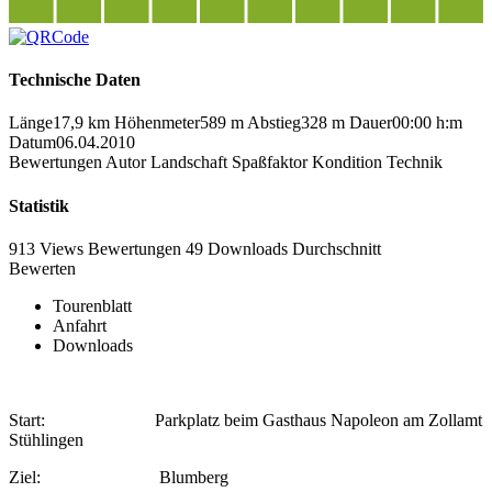
Technische Daten
Länge
17,9 km
Höhenmeter
589 m
Abstieg
328 m
Dauer
00:00 h:m
Datum
06.04.2010
Bewertungen
Autor
Landschaft
Spaßfaktor
Kondition
Technik
Statistik
913 Views
Bewertungen
49 Downloads
Durchschnitt
Bewerten
Tourenblatt
Anfahrt
Downloads
Start: Parkplatz beim Gasthaus Napoleon am Zollamt
Stühlingen
Ziel: Blumberg