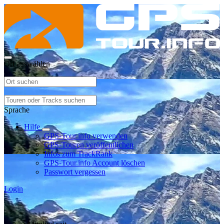
Ort auswählen
Sprache
Hilfe
GPS-Tour.info verwenden
GPS-Touren veröffentlichen
Infos zum TrackRank
GPS-Tour.info Account löschen
Passwort vergessen
Login