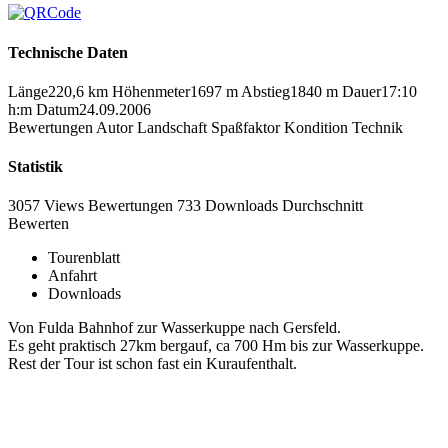
Technische Daten
Länge
220,6 km
Höhenmeter
1697 m
Abstieg
1840 m
Dauer
17:10
h:m
Datum
24.09.2006
Bewertungen
Autor
Landschaft
Spaßfaktor
Kondition
Technik
Statistik
3057 Views
Bewertungen
733 Downloads
Durchschnitt
Bewerten
Tourenblatt
Anfahrt
Downloads
Von Fulda Bahnhof zur Wasserkuppe nach Gersfeld.
Es geht praktisch 27km bergauf, ca 700 Hm bis zur Wasserkuppe.
Rest der Tour ist schon fast ein Kuraufenthalt.