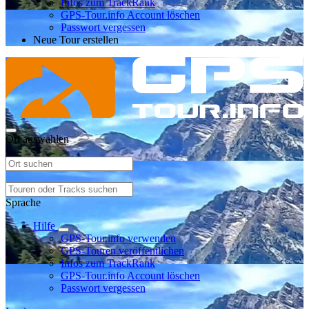
Infos zum TrackRank
GPS-Tour.info Account löschen
Passwort vergessen
Neue Tour erstellen
Ort auswählen
Sprache
Hilfe
GPS-Tour.info verwenden
GPS-Touren veröffentlichen
Infos zum TrackRank
GPS-Tour.info Account löschen
Passwort vergessen