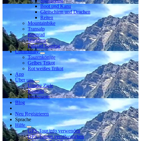
Sightseeing
Boot und Kanu
Gleitschirm und Drachen
Reiten
Mountainbike
Transalp
Rennrad
Wandern
Fahrrad Touring
Community
Tourenkönige
Gelbes Trikot
Rot weißes Trikot
App
Über uns
Unsere Ziele
Kontakt
Impressum
Blog
Neu Registrieren
Sprache
Hilfe
GPS-Tour.info verwenden
GPS-Touren veröffentlichen