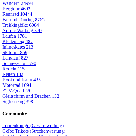
Wandern
24994
Bergtour
4692
Rennrad
10444
Fahrrad Touring
8765
Trekkingbike
6084
Nordic Walking
370
Laufen
1781
Klettersteig
487
Inlineskates
213
Skitour
1856
Langlauf
827
Schneeschuh
590
Rodeln
115
Reiten
182
Boot und Kanu
435
Motorrad
1094
ATV-Quad
59
Gleitschirm und Drachen
132
Sightseeing
398
Community
Tourenkönige (Gesamtwertung)
Gelbe Trikots (Streckenwertung)