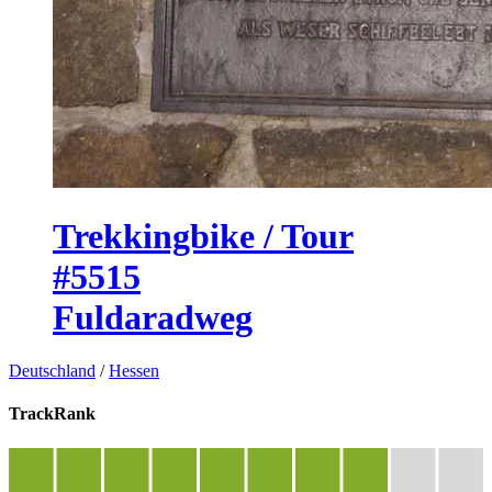
Trekkingbike / Tour
#5515
Fuldaradweg
Deutschland
/
Hessen
TrackRank