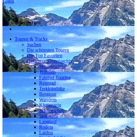
Login
Mitglied seit
Touren & Tracks
Suchen
Die schönsten Touren
Die Top Favoriten
Gesamtes Tourenarchiv
Mountainbike
Transalp
Fahrrad Touring
Rennrad
Trekkingbike
Bergtour
Wandern
Klettersteig
Schneeschuh
Skitouren
Langlauf
Rodeln
Laufen