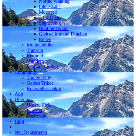
Nordic Walking
Inlineskates
Motorrad
ATV-Quad
Sightseeing
Boot und Kanu
Gleitschirm und Drachen
Reiten
Mountainbike
Transalp
Rennrad
Wandern
Fahrrad Touring
Community
Tourenkönige
Gelbes Trikot
Rot weißes Trikot
App
Über uns
Unsere Ziele
Kontakt
Impressum
Blog
Neu Registrieren