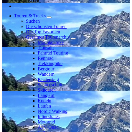
Mitglied seit
Touren & Tracks
Suchen
Die schönsten Touren
Die Top Favoriten
Gesamtes Tourenarchiv
Mountainbike
Transalp
Fahrrad Touring
Rennrad
Trekkingbike
Bergtour
Wandern
Klettersteig
Schneeschuh
Skitouren
Langlauf
Rodeln
Laufen
Nordic Walking
Inlineskates
Motorrad
ATV-Quad