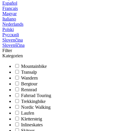
Español
Français
Magyar
Italiano
Nederlands
Polski
Русский
Slovenčina
Slovenščina
Filter
Kategorien
Mountainbike
Transalp
Wandern
Bergtour
Rennrad
Fahrrad Touring
Trekkingbike
Nordic Walking
Laufen
Klettersteig
Inlineskates
Skitour