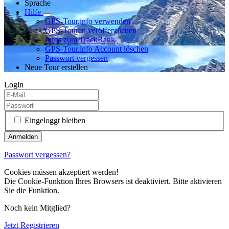
Sprache
Hilfe
GPS-Tour.info verwenden
GPS-Touren veröffentlichen
Infos zum TrackRank
GPS-Tour.info Account löschen
Passwort vergessen
Neue Tour erstellen
Login
Eingeloggt bleiben
Passwort vergessen?
Cookies müssen akzeptiert werden!
Die Cookie-Funktion Ihres Browsers ist deaktiviert. Bitte aktivieren
Sie die Funktion.
Noch kein Mitglied?
Jetzt Registrieren