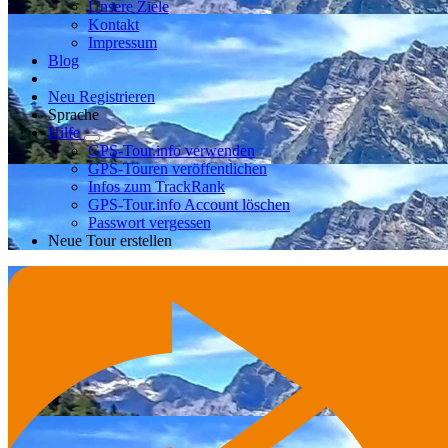
Unsere Ziele
Kontakt
Impressum
Blog
Neu Registrieren
Sprache
Hilfe
GPS-Tour.info verwenden
GPS-Touren veröffentlichen
Infos zum TrackRank
GPS-Tour.info Account löschen
Passwort vergessen
Neue Tour erstellen