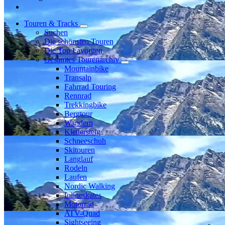
Touren & Tracks
Suchen
Die schönsten Touren
Die Top Favoriten
Gesamtes Tourenarchiv
Mountainbike
Transalp
Fahrrad Touring
Rennrad
Trekkingbike
Bergtour
Wandern
Klettersteig
Schneeschuh
Skitouren
Langlauf
Rodeln
Laufen
Nordic Walking
Inlineskates
Motorrad
ATV-Quad
Sightseeing