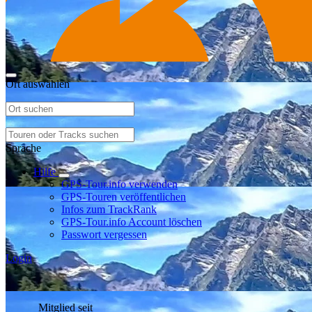
Ort auswählen
Sprache
Hilfe
GPS-Tour.info verwenden
GPS-Touren veröffentlichen
Infos zum TrackRank
GPS-Tour.info Account löschen
Passwort vergessen
Login
Mitglied seit