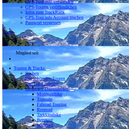
GPS-Tour.info verwenden
GPS-Touren veröffentlichen
Infos zum TrackRank
GPS-Tour.info Account löschen
Passwort vergessen
Login
Mitglied seit
Touren & Tracks
Suchen
Die schönsten Touren
Die Top Favoriten
Gesamtes Tourenarchiv
Mountainbike
Transalp
Fahrrad Touring
Rennrad
Trekkingbike
Bergtour
Wandern