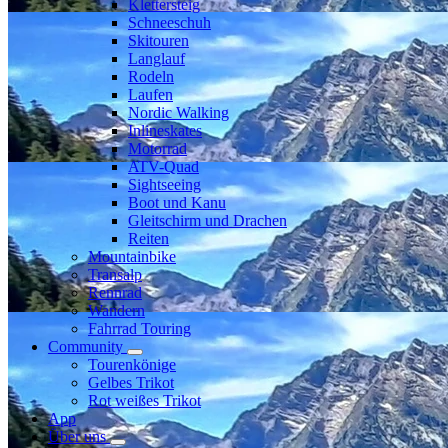
Klettersteig
Schneeschuh
Skitouren
Langlauf
Rodeln
Laufen
Nordic Walking
Inlineskates
Motorrad
ATV-Quad
Sightseeing
Boot und Kanu
Gleitschirm und Drachen
Reiten
Mountainbike
Transalp
Rennrad
Wandern
Fahrrad Touring
Community
Tourenkönige
Gelbes Trikot
Rot weißes Trikot
App
Über uns