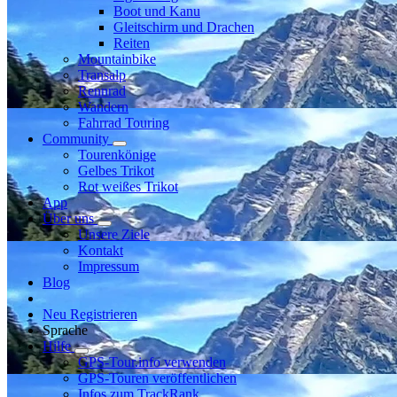
Boot und Kanu
Gleitschirm und Drachen
Reiten
Mountainbike
Transalp
Rennrad
Wandern
Fahrrad Touring
Community
Tourenkönige
Gelbes Trikot
Rot weißes Trikot
App
Über uns
Unsere Ziele
Kontakt
Impressum
Blog
Neu Registrieren
Sprache
Hilfe
GPS-Tour.info verwenden
GPS-Touren veröffentlichen
Infos zum TrackRank