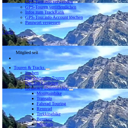
GPS-Tour.info verwenden
GPS-Touren veröffentlichen
Infos zum TrackRank
GPS-Tour.info Account löschen
Passwort vergessen
Login
Mitglied seit
Touren & Tracks
Suchen
Die schönsten Touren
Die Top Favoriten
Gesamtes Tourenarchiv
Mountainbike
Transalp
Fahrrad Touring
Rennrad
Trekkingbike
Bergtour
Wandern