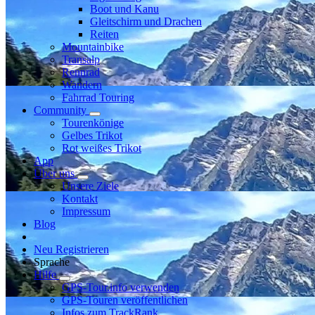
Boot und Kanu
Gleitschirm und Drachen
Reiten
Mountainbike
Transalp
Rennrad
Wandern
Fahrrad Touring
Community
Tourenkönige
Gelbes Trikot
Rot weißes Trikot
App
Über uns
Unsere Ziele
Kontakt
Impressum
Blog
Neu Registrieren
Sprache
Hilfe
GPS-Tour.info verwenden
GPS-Touren veröffentlichen
Infos zum TrackRank