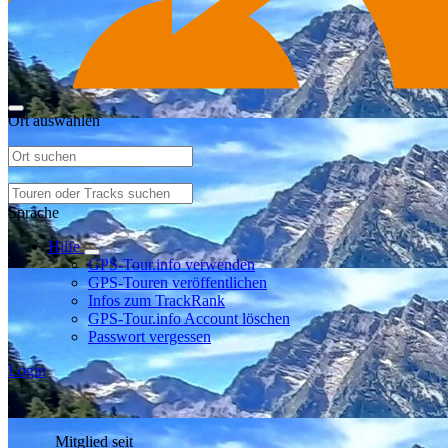
Ort auswählen
Sprache
Hilfe
GPS-Tour.info verwenden
GPS-Touren veröffentlichen
Infos zum TrackRank
GPS-Tour.info Account löschen
Passwort vergessen
Login
Mitglied seit