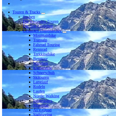
Touren & Tracks
Suchen
Die schönsten Touren
Die Top Favoriten
Gesamtes Tourenarchiv
Mountainbike
Transalp
Fahrrad Touring
Rennrad
Trekkingbike
Bergtour
Wandern
Klettersteig
Schneeschuh
Skitouren
Langlauf
Rodeln
Laufen
Nordic Walking
Inlineskates
Motorrad
ATV-Quad
Sightseeing