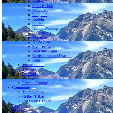
Klettersteig
Schneeschuh
Skitouren
Langlauf
Rodeln
Laufen
Nordic Walking
Inlineskates
Motorrad
ATV-Quad
Sightseeing
Boot und Kanu
Gleitschirm und Drachen
Reiten
Mountainbike
Transalp
Rennrad
Wandern
Fahrrad Touring
Community
Tourenkönige
Gelbes Trikot
Rot weißes Trikot
App
Über uns