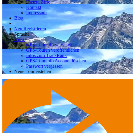
Unsere Ziele
Kontakt
Impressum
Blog
Neu Registrieren
Sprache
Hilfe
GPS-Tour.info verwenden
GPS-Touren veröffentlichen
Infos zum TrackRank
GPS-Tour.info Account löschen
Passwort vergessen
Neue Tour erstellen