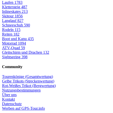
Laufen
1783
Klettersteig
487
Inlineskates
213
Skitour
1856
Langlauf
827
Schneeschuh
590
Rodeln
115
Reiten
182
Boot und Kanu
435
Motorrad
1094
ATV-Quad
59
Gleitschirm und Drachen
132
Sightseeing
398
Community
Tourenkönige (Gesamtwertung)
Gelbe Trikots (Streckenwertung)
Rot-Weißes Trikot (Bergwertung)
Nutzungsbestimmungen
Über uns
Kontakt
Datenschutz
Werben auf GPS-Tour.info