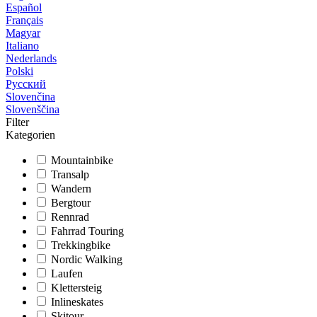
Español
Français
Magyar
Italiano
Nederlands
Polski
Русский
Slovenčina
Slovenščina
Filter
Kategorien
Mountainbike
Transalp
Wandern
Bergtour
Rennrad
Fahrrad Touring
Trekkingbike
Nordic Walking
Laufen
Klettersteig
Inlineskates
Skitour