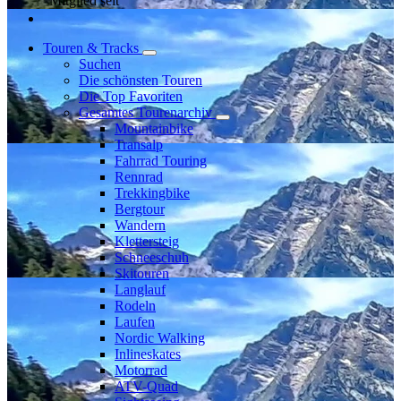
Mitglied seit
Touren & Tracks
Suchen
Die schönsten Touren
Die Top Favoriten
Gesamtes Tourenarchiv
Mountainbike
Transalp
Fahrrad Touring
Rennrad
Trekkingbike
Bergtour
Wandern
Klettersteig
Schneeschuh
Skitouren
Langlauf
Rodeln
Laufen
Nordic Walking
Inlineskates
Motorrad
ATV-Quad