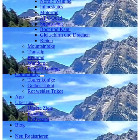
Nordic Walking
Inlineskates
Motorrad
ATV-Quad
Sightseeing
Boot und Kanu
Gleitschirm und Drachen
Reiten
Mountainbike
Transalp
Rennrad
Wandern
Fahrrad Touring
Community
Tourenkönige
Gelbes Trikot
Rot weißes Trikot
App
Über uns
Unsere Ziele
Kontakt
Impressum
Blog
Neu Registrieren