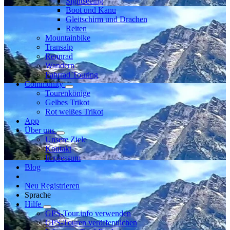
Sightseeing
Boot und Kanu
Gleitschirm und Drachen
Reiten
Mountainbike
Transalp
Rennrad
Wandern
Fahrrad Touring
Community
Tourenkönige
Gelbes Trikot
Rot weißes Trikot
App
Über uns
Unsere Ziele
Kontakt
Impressum
Blog
Neu Registrieren
Sprache
Hilfe
GPS-Tour.info verwenden
GPS-Touren veröffentlichen