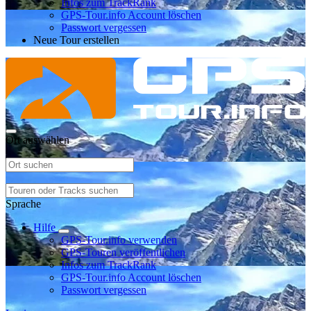
Infos zum TrackRank
GPS-Tour.info Account löschen
Passwort vergessen
Neue Tour erstellen
Ort auswählen
Sprache
Hilfe
GPS-Tour.info verwenden
GPS-Touren veröffentlichen
Infos zum TrackRank
GPS-Tour.info Account löschen
Passwort vergessen