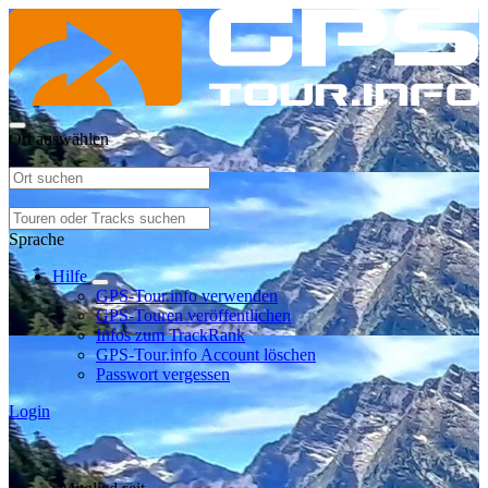
Ort auswählen
Sprache
Hilfe
GPS-Tour.info verwenden
GPS-Touren veröffentlichen
Infos zum TrackRank
GPS-Tour.info Account löschen
Passwort vergessen
Login