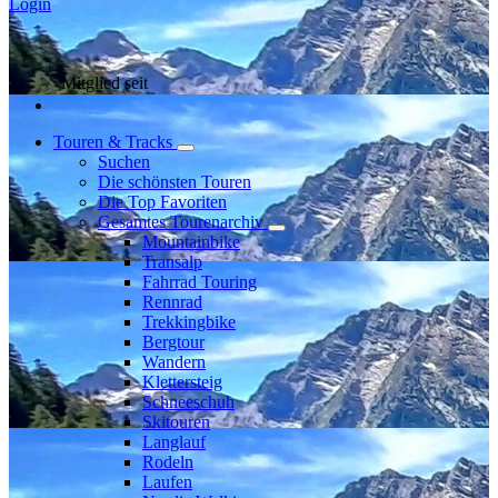
Login
Mitglied seit
Touren & Tracks
Suchen
Die schönsten Touren
Die Top Favoriten
Gesamtes Tourenarchiv
Mountainbike
Transalp
Fahrrad Touring
Rennrad
Trekkingbike
Bergtour
Wandern
Klettersteig
Schneeschuh
Skitouren
Langlauf
Rodeln
Laufen