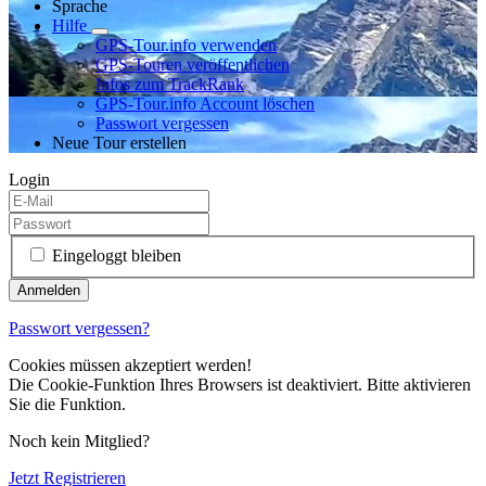
Sprache
Hilfe
GPS-Tour.info verwenden
GPS-Touren veröffentlichen
Infos zum TrackRank
GPS-Tour.info Account löschen
Passwort vergessen
Neue Tour erstellen
Login
Eingeloggt bleiben
Passwort vergessen?
Cookies müssen akzeptiert werden!
Die Cookie-Funktion Ihres Browsers ist deaktiviert. Bitte aktivieren
Sie die Funktion.
Noch kein Mitglied?
Jetzt Registrieren