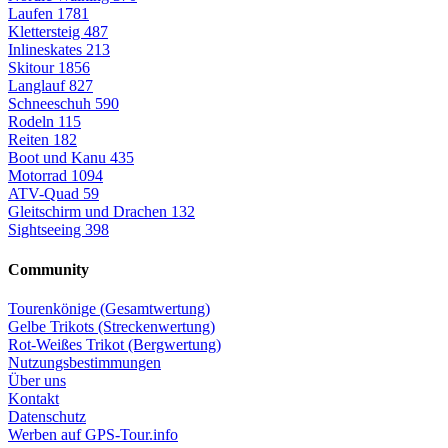
Laufen
1781
Klettersteig
487
Inlineskates
213
Skitour
1856
Langlauf
827
Schneeschuh
590
Rodeln
115
Reiten
182
Boot und Kanu
435
Motorrad
1094
ATV-Quad
59
Gleitschirm und Drachen
132
Sightseeing
398
Community
Tourenkönige (Gesamtwertung)
Gelbe Trikots (Streckenwertung)
Rot-Weißes Trikot (Bergwertung)
Nutzungsbestimmungen
Über uns
Kontakt
Datenschutz
Werben auf GPS-Tour.info