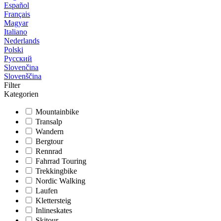
Español
Français
Magyar
Italiano
Nederlands
Polski
Русский
Slovenčina
Slovenščina
Filter
Kategorien
Mountainbike
Transalp
Wandern
Bergtour
Rennrad
Fahrrad Touring
Trekkingbike
Nordic Walking
Laufen
Klettersteig
Inlineskates
Skitour