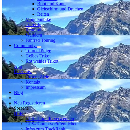
Boot und Kanu
Gleitschirm und Drachen
Reiten
Mountainbike
Transalp
Rennrad
Wandern
Fahrrad Touring
Community
Tourenkönige
Gelbes Trikot
Rot weißes Trikot
App
Über uns
Unsere Ziele
Kontakt
Impressum
Blog
Neu Registrieren
Sprache
Hilfe
GPS-Tour.info verwenden
GPS-Touren veröffentlichen
Infos zum TrackRank