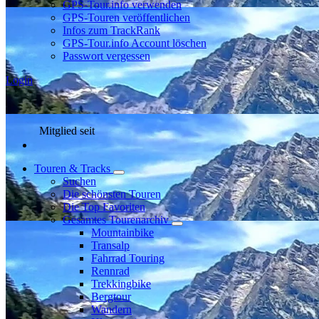
GPS-Tour.info verwenden
GPS-Touren veröffentlichen
Infos zum TrackRank
GPS-Tour.info Account löschen
Passwort vergessen
Login
Mitglied seit
Touren & Tracks
Suchen
Die schönsten Touren
Die Top Favoriten
Gesamtes Tourenarchiv
Mountainbike
Transalp
Fahrrad Touring
Rennrad
Trekkingbike
Bergtour
Wandern