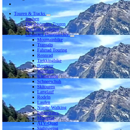
Touren & Tracks
Suchen
Die schönsten Touren
Die Top Favoriten
Gesamtes Tourenarchiv
Mountainbike
Transalp
Fahrrad Touring
Rennrad
Trekkingbike
Bergtour
Wandern
Klettersteig
Schneeschuh
Skitouren
Langlauf
Rodeln
Laufen
Nordic Walking
Inlineskates
Motorrad
ATV-Quad
Sightseeing