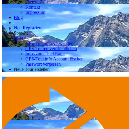
Unsere Ziele
Kontakt
Impressum
Blog
Neu Registrieren
Sprache
Hilfe
GPS-Tour.info verwenden
GPS-Touren veröffentlichen
Infos zum TrackRank
GPS-Tour.info Account löschen
Passwort vergessen
Neue Tour erstellen