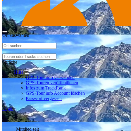
Ort auswählen
Sprache
Hilfe
GPS-Tour.info verwenden
GPS-Touren veröffentlichen
Infos zum TrackRank
GPS-Tour.info Account löschen
Passwort vergessen
Login
Mitglied seit