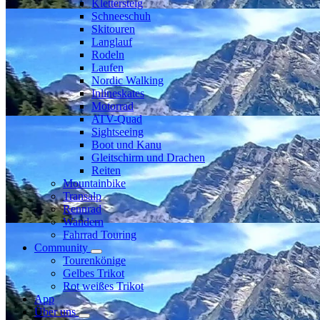
Klettersteig
Schneeschuh
Skitouren
Langlauf
Rodeln
Laufen
Nordic Walking
Inlineskates
Motorrad
ATV-Quad
Sightseeing
Boot und Kanu
Gleitschirm und Drachen
Reiten
Mountainbike
Transalp
Rennrad
Wandern
Fahrrad Touring
Community
Tourenkönige
Gelbes Trikot
Rot weißes Trikot
App
Über uns