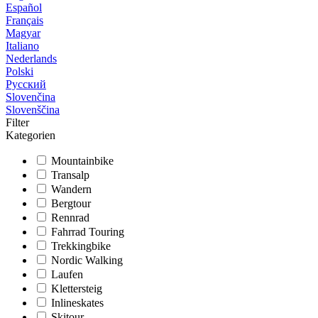
Español
Français
Magyar
Italiano
Nederlands
Polski
Русский
Slovenčina
Slovenščina
Filter
Kategorien
Mountainbike
Transalp
Wandern
Bergtour
Rennrad
Fahrrad Touring
Trekkingbike
Nordic Walking
Laufen
Klettersteig
Inlineskates
Skitour