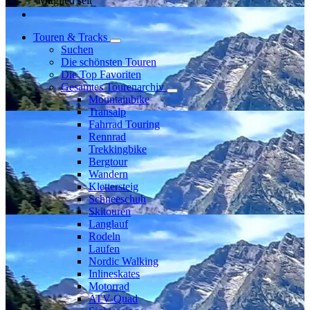
Mitglied seit
Touren & Tracks
Suchen
Die schönsten Touren
Die Top Favoriten
Gesamtes Tourenarchiv
Mountainbike
Transalp
Fahrrad Touring
Rennrad
Trekkingbike
Bergtour
Wandern
Klettersteig
Schneeschuh
Skitouren
Langlauf
Rodeln
Laufen
Nordic Walking
Inlineskates
Motorrad
ATV-Quad