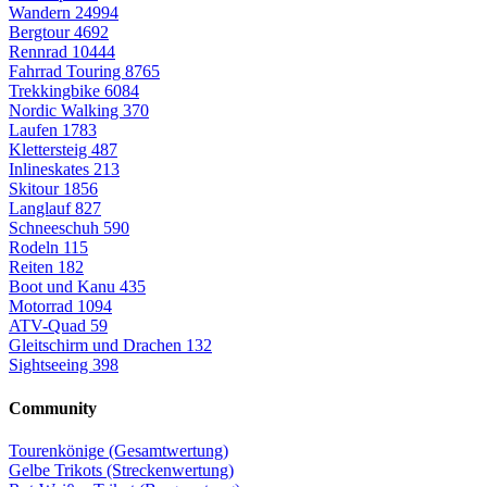
Wandern
24994
Bergtour
4692
Rennrad
10444
Fahrrad Touring
8765
Trekkingbike
6084
Nordic Walking
370
Laufen
1783
Klettersteig
487
Inlineskates
213
Skitour
1856
Langlauf
827
Schneeschuh
590
Rodeln
115
Reiten
182
Boot und Kanu
435
Motorrad
1094
ATV-Quad
59
Gleitschirm und Drachen
132
Sightseeing
398
Community
Tourenkönige (Gesamtwertung)
Gelbe Trikots (Streckenwertung)