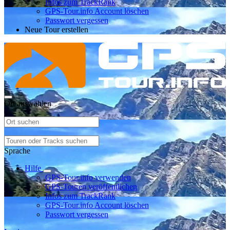
Infos zum TrackRank
GPS-Tour.info Account löschen
Passwort vergessen
Neue Tour erstellen
Ort auswählen
Sprache
Hilfe
GPS-Tour.info verwenden
GPS-Touren veröffentlichen
Infos zum TrackRank
GPS-Tour.info Account löschen
Passwort vergessen