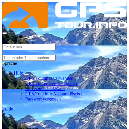
Ort auswählen
Sprache
Hilfe
GPS-Tour.info verwenden
GPS-Touren veröffentlichen
Infos zum TrackRank
GPS-Tour.info Account löschen
Passwort vergessen
Login