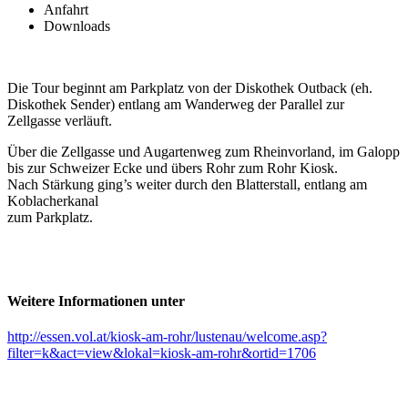
Anfahrt
Downloads
Die Tour beginnt am Parkplatz von der Diskothek Outback (eh.
Diskothek Sender) entlang am Wanderweg der Parallel zur
Zellgasse verläuft.
Über die Zellgasse und Augartenweg zum Rheinvorland, im Galopp
bis zur Schweizer Ecke und übers Rohr zum Rohr Kiosk.
Nach Stärkung ging’s weiter durch den Blatterstall, entlang am
Koblacherkanal
zum Parkplatz.
Weitere Informationen unter
http://essen.vol.at/kiosk-am-rohr/lustenau/welcome.asp?
filter=k&act=view&lokal=kiosk-am-rohr&ortid=1706