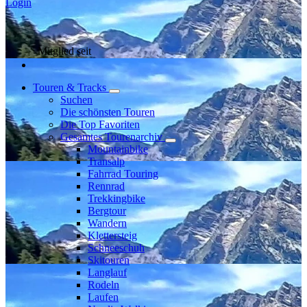
Login
Mitglied seit
Touren & Tracks
Suchen
Die schönsten Touren
Die Top Favoriten
Gesamtes Tourenarchiv
Mountainbike
Transalp
Fahrrad Touring
Rennrad
Trekkingbike
Bergtour
Wandern
Klettersteig
Schneeschuh
Skitouren
Langlauf
Rodeln
Laufen