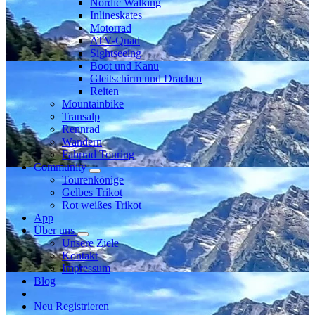
Nordic Walking
Inlineskates
Motorrad
ATV-Quad
Sightseeing
Boot und Kanu
Gleitschirm und Drachen
Reiten
Mountainbike
Transalp
Rennrad
Wandern
Fahrrad Touring
Community
Tourenkönige
Gelbes Trikot
Rot weißes Trikot
App
Über uns
Unsere Ziele
Kontakt
Impressum
Blog
Neu Registrieren