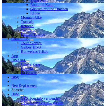
Sightseeing
Boot und Kanu
Gleitschirm und Drachen
Reiten
Mountainbike
Transalp
Rennrad
Wandern
Fahrrad Touring
Community
Tourenkönige
Gelbes Trikot
Rot weißes Trikot
App
Über uns
Unsere Ziele
Kontakt
Impressum
Blog
Neu Registrieren
Sprache
Hilfe
GPS-Tour.info verwenden
GPS-Touren veröffentlichen