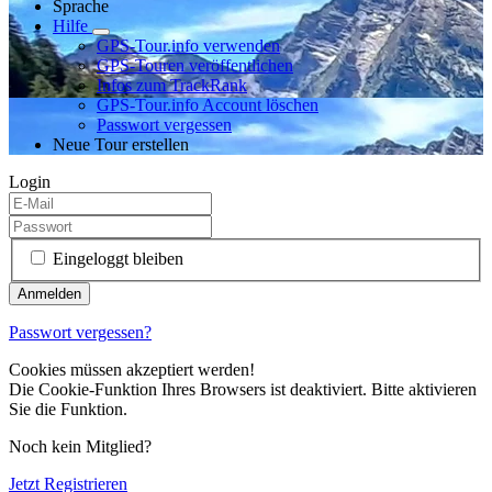
Sprache
Hilfe
GPS-Tour.info verwenden
GPS-Touren veröffentlichen
Infos zum TrackRank
GPS-Tour.info Account löschen
Passwort vergessen
Neue Tour erstellen
Login
Eingeloggt bleiben
Passwort vergessen?
Cookies müssen akzeptiert werden!
Die Cookie-Funktion Ihres Browsers ist deaktiviert. Bitte aktivieren
Sie die Funktion.
Noch kein Mitglied?
Jetzt Registrieren