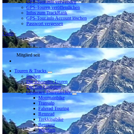
GPS-Tour.info verwenden
GPS-Touren veröffentlichen
Infos zum TrackRank
GPS-Tour.info Account löschen
Passwort vergessen
Login
Mitglied seit
Touren & Tracks
Suchen
Die schönsten Touren
Die Top Favoriten
Gesamtes Tourenarchiv
Mountainbike
Transalp
Fahrrad Touring
Rennrad
Trekkingbike
Bergtour
Wandern