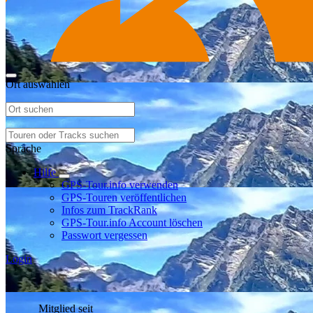
Ort auswählen
Sprache
Hilfe
GPS-Tour.info verwenden
GPS-Touren veröffentlichen
Infos zum TrackRank
GPS-Tour.info Account löschen
Passwort vergessen
Login
Mitglied seit