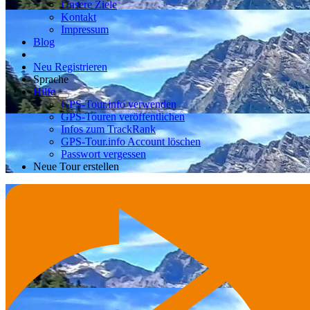
Unsere Ziele
Kontakt
Impressum
Blog
Neu Registrieren
Sprache
Hilfe
GPS-Tour.info verwenden
GPS-Touren veröffentlichen
Infos zum TrackRank
GPS-Tour.info Account löschen
Passwort vergessen
Neue Tour erstellen