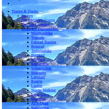
Touren & Tracks
Suchen
Die schönsten Touren
Die Top Favoriten
Gesamtes Tourenarchiv
Mountainbike
Transalp
Fahrrad Touring
Rennrad
Trekkingbike
Bergtour
Wandern
Klettersteig
Schneeschuh
Skitouren
Langlauf
Rodeln
Laufen
Nordic Walking
Inlineskates
Motorrad
ATV-Quad
Sightseeing