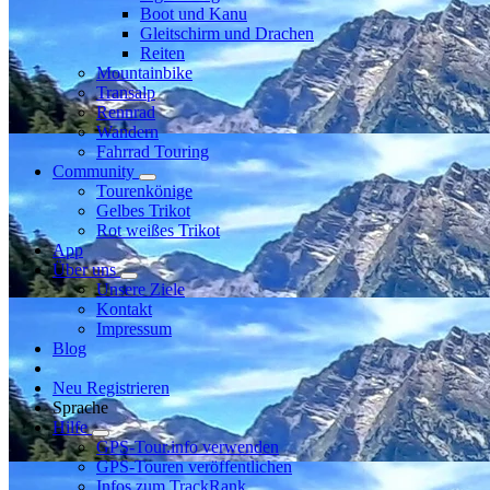
Boot und Kanu
Gleitschirm und Drachen
Reiten
Mountainbike
Transalp
Rennrad
Wandern
Fahrrad Touring
Community
Tourenkönige
Gelbes Trikot
Rot weißes Trikot
App
Über uns
Unsere Ziele
Kontakt
Impressum
Blog
Neu Registrieren
Sprache
Hilfe
GPS-Tour.info verwenden
GPS-Touren veröffentlichen
Infos zum TrackRank