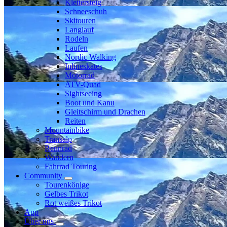
Klettersteig
Schneeschuh
Skitouren
Langlauf
Rodeln
Laufen
Nordic Walking
Inlineskates
Motorrad
ATV-Quad
Sightseeing
Boot und Kanu
Gleitschirm und Drachen
Reiten
Mountainbike
Transalp
Rennrad
Wandern
Fahrrad Touring
Community
Tourenkönige
Gelbes Trikot
Rot weißes Trikot
App
Über uns