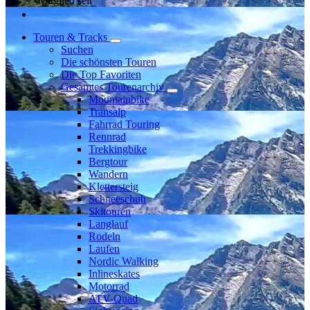
Mitglied seit
Touren & Tracks
Suchen
Die schönsten Touren
Die Top Favoriten
Gesamtes Tourenarchiv
Mountainbike
Transalp
Fahrrad Touring
Rennrad
Trekkingbike
Bergtour
Wandern
Klettersteig
Schneeschuh
Skitouren
Langlauf
Rodeln
Laufen
Nordic Walking
Inlineskates
Motorrad
ATV-Quad