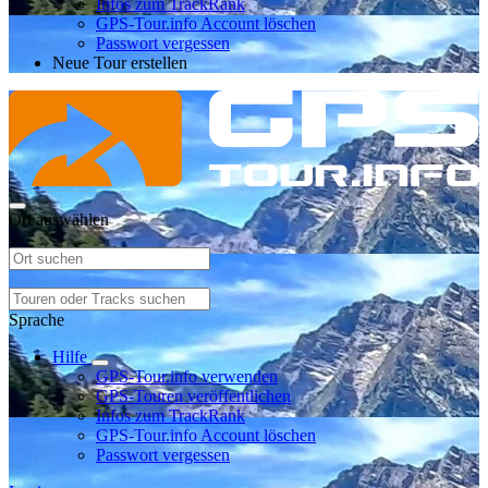
Infos zum TrackRank
GPS-Tour.info Account löschen
Passwort vergessen
Neue Tour erstellen
Ort auswählen
Sprache
Hilfe
GPS-Tour.info verwenden
GPS-Touren veröffentlichen
Infos zum TrackRank
GPS-Tour.info Account löschen
Passwort vergessen