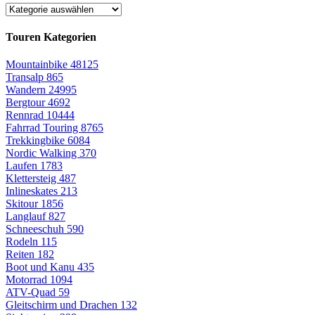
Touren Kategorien
Mountainbike
48125
Transalp
865
Wandern
24995
Bergtour
4692
Rennrad
10444
Fahrrad Touring
8765
Trekkingbike
6084
Nordic Walking
370
Laufen
1783
Klettersteig
487
Inlineskates
213
Skitour
1856
Langlauf
827
Schneeschuh
590
Rodeln
115
Reiten
182
Boot und Kanu
435
Motorrad
1094
ATV-Quad
59
Gleitschirm und Drachen
132