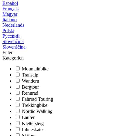
Español
Français
Magyar
Italiano
Nederlands
Polski
Русский
Slovenčina
Slovenščina
Filter
Kategorien
Mountainbike
Transalp
Wandern
Bergtour
Rennrad
Fahrrad Touring
Trekkingbike
Nordic Walking
Laufen
Klettersteig
Inlineskates
Skitour