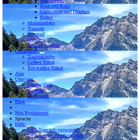
Sightseeing
Boot und Kanu
Gleitschirm und Drachen
Reiten
Mountainbike
Transalp
Rennrad
Wandern
Fahrrad Touring
Community
Tourenkönige
Gelbes Trikot
Rot weißes Trikot
App
Über uns
Unsere Ziele
Kontakt
Impressum
Blog
Neu Registrieren
Sprache
Hilfe
GPS-Tour.info verwenden
GPS-Touren veröffentlichen