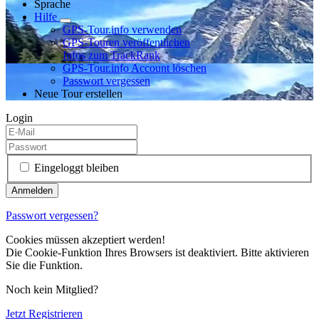
Sprache
Hilfe
GPS-Tour.info verwenden
GPS-Touren veröffentlichen
Infos zum TrackRank
GPS-Tour.info Account löschen
Passwort vergessen
Neue Tour erstellen
Login
Eingeloggt bleiben
Passwort vergessen?
Cookies müssen akzeptiert werden!
Die Cookie-Funktion Ihres Browsers ist deaktiviert. Bitte aktivieren
Sie die Funktion.
Noch kein Mitglied?
Jetzt Registrieren