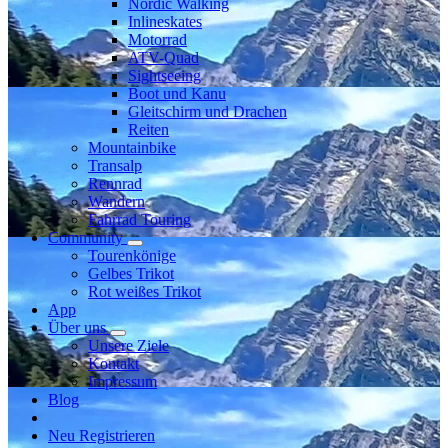
Nordic Walking
Inlineskates
Motorrad
ATV-Quad
Sightseeing
Boot und Kanu
Gleitschirm und Drachen
Reiten
Mountainbike
Transalp
Rennrad
Wandern
Fahrrad Touring
Community
Tourenkönige
Gelbes Trikot
Rot weißes Trikot
App
Über uns
Unsere Ziele
Kontakt
Impressum
Blog
Neu Registrieren