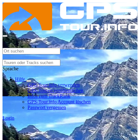
Ort auswählen
Sprache
Hilfe
GPS-Tour.info verwenden
GPS-Touren veröffentlichen
Infos zum TrackRank
GPS-Tour.info Account löschen
Passwort vergessen
Login