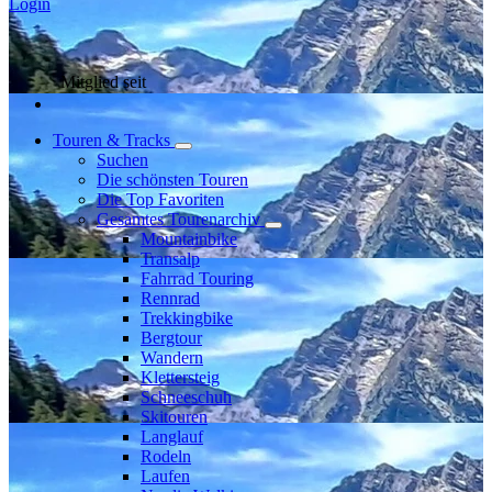
Login
Mitglied seit
Touren & Tracks
Suchen
Die schönsten Touren
Die Top Favoriten
Gesamtes Tourenarchiv
Mountainbike
Transalp
Fahrrad Touring
Rennrad
Trekkingbike
Bergtour
Wandern
Klettersteig
Schneeschuh
Skitouren
Langlauf
Rodeln
Laufen