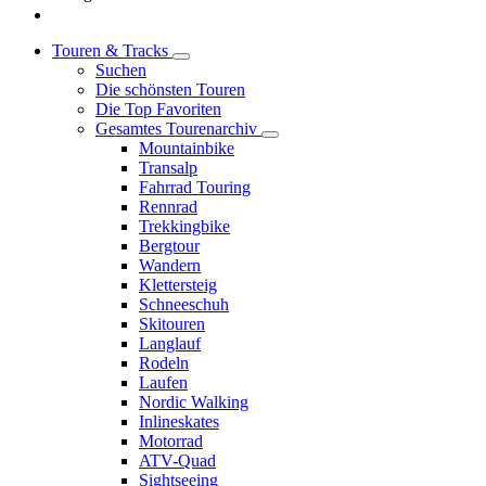
Touren & Tracks
Suchen
Die schönsten Touren
Die Top Favoriten
Gesamtes Tourenarchiv
Mountainbike
Transalp
Fahrrad Touring
Rennrad
Trekkingbike
Bergtour
Wandern
Klettersteig
Schneeschuh
Skitouren
Langlauf
Rodeln
Laufen
Nordic Walking
Inlineskates
Motorrad
ATV-Quad
Sightseeing