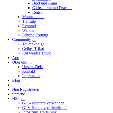
Boot und Kanu
Gleitschirm und Drachen
Reiten
Mountainbike
Transalp
Rennrad
Wandern
Fahrrad Touring
Community
Tourenkönige
Gelbes Trikot
Rot weißes Trikot
App
Über uns
Unsere Ziele
Kontakt
Impressum
Blog
Neu Registrieren
Sprache
Hilfe
GPS-Tour.info verwenden
GPS-Touren veröffentlichen
Infos zum TrackRank