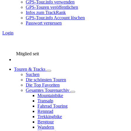
GPS-Tour.info verwenden
GPS-Touren veröffentlichen
Infos zum TrackRank
GPS-Tour.info Account löschen
Passwort vergessen
Login
Mitglied seit
Touren & Tracks
Suchen
Die schönsten Touren
Die Top Favoriten
Gesamtes Tourenarchiv
Mountainbike
Transalp
Fahrrad Touring
Rennrad
Trekkingbike
Bergtour
Wandern