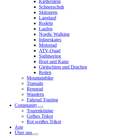
Klettersteig
Schneeschuh
Skitouren
Langlauf
Rodeln
Laufen
Nordic Walking
Inlineskates
Motorrad
ATV-Quad
Sightseeing
Boot und Kanu
Gleitschirm und Drachen
Reiten
Mountainbike
Transalp
Rennrad
Wandern
Fahrrad Touring
Community
Tourenkönige
Gelbes Trikot
Rot weißes Trikot
App
Über uns