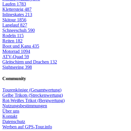
Laufen
1783
Klettersteig
487
Inlineskates
213
Skitour
1856
Langlauf
827
Schneeschuh
590
Rodeln
115
Reiten
182
Boot und Kanu
435
Motorrad
1094
ATV-Quad
59
Gleitschirm und Drachen
132
Sightseeing
398
Community
Tourenkönige (Gesamtwertung)
Gelbe Trikots (Streckenwertung)
Rot-Weißes Trikot (Bergwertung)
Nutzungsbestimmungen
Über uns
Kontakt
Datenschutz
Werben auf GPS-Tour.info