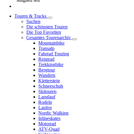
Mitglied seit
Touren & Tracks
Suchen
Die schönsten Touren
Die Top Favoriten
Gesamtes Tourenarchiv
Mountainbike
Transalp
Fahrrad Touring
Rennrad
Trekkingbike
Bergtour
Wandern
Klettersteig
Schneeschuh
Skitouren
Langlauf
Rodeln
Laufen
Nordic Walking
Inlineskates
Motorrad
ATV-Quad