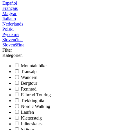
Español
Français
Magyar
Italiano
Nederlands
Polski
Русский
Slovenčina
Slovenščina
Filter
Kategorien
Mountainbike
Transalp
Wandern
Bergtour
Rennrad
Fahrrad Touring
Trekkingbike
Nordic Walking
Laufen
Klettersteig
Inlineskates
Skitour