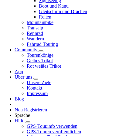
Sightseeing
Boot und Kanu
Gleitschirm und Drachen
Reiten
Mountainbike
Transalp
Rennrad
Wandern
Fahrrad Touring
Community
Tourenkönige
Gelbes Trikot
Rot weißes Trikot
App
Über uns
Unsere Ziele
Kontakt
Impressum
Blog
Neu Registrieren
Sprache
Hilfe
GPS-Tour.info verwenden
GPS-Touren veröffentlichen