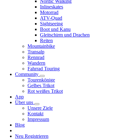
Nordic Walking
Inlineskates
Motorrad
ATV-Quad
Sightseeing
Boot und Kanu
Gleitschirm und Drachen
Reiten
Mountainbike
Transalp
Rennrad
Wandern
Fahrrad Touring
Community
Tourenkönige
Gelbes Trikot
Rot weißes Trikot
App
Über uns
Unsere Ziele
Kontakt
Impressum
Blog
Neu Registrieren