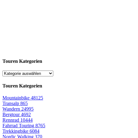
Touren Kategorien
Touren Kategorien
Mountainbike
48125
Transalp
865
Wandern
24995
Bergtour
4692
Rennrad
10444
Fahrrad Touring
8765
Trekkingbike
6084
Nordic Walking
370