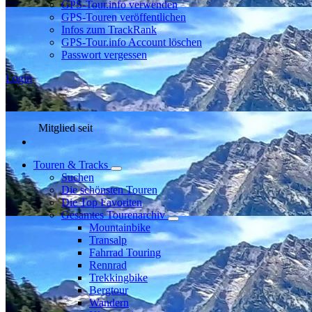
GPS-Tour.info verwenden
GPS-Touren veröffentlichen
Infos zum TrackRank
GPS-Tour.info Account löschen
Passwort vergessen
Login
Mitglied seit
Touren & Tracks
Suchen
Die schönsten Touren
Die Top Favoriten
Gesamtes Tourenarchiv
Mountainbike
Transalp
Fahrrad Touring
Rennrad
Trekkingbike
Bergtour
Wandern