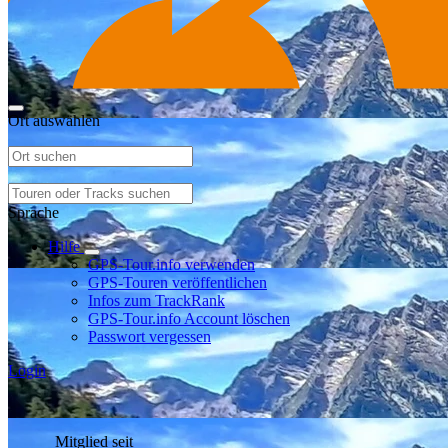
Ort auswählen
Sprache
Hilfe
GPS-Tour.info verwenden
GPS-Touren veröffentlichen
Infos zum TrackRank
GPS-Tour.info Account löschen
Passwort vergessen
Login
Mitglied seit