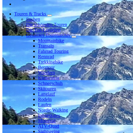
Touren & Tracks
Suchen
Die schönsten Touren
Die Top Favoriten
Gesamtes Tourenarchiv
Mountainbike
Transalp
Fahrrad Touring
Rennrad
Trekkingbike
Bergtour
Wandern
Klettersteig
Schneeschuh
Skitouren
Langlauf
Rodeln
Laufen
Nordic Walking
Inlineskates
Motorrad
ATV-Quad
Sightseeing