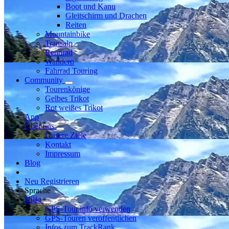
Boot und Kanu
Gleitschirm und Drachen
Reiten
Mountainbike
Transalp
Rennrad
Wandern
Fahrrad Touring
Community
Tourenkönige
Gelbes Trikot
Rot weißes Trikot
App
Über uns
Unsere Ziele
Kontakt
Impressum
Blog
Neu Registrieren
Sprache
Hilfe
GPS-Tour.info verwenden
GPS-Touren veröffentlichen
Infos zum TrackRank