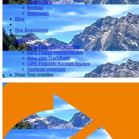
Unsere Ziele
Kontakt
Impressum
Blog
Neu Registrieren
Sprache
Hilfe
GPS-Tour.info verwenden
GPS-Touren veröffentlichen
Infos zum TrackRank
GPS-Tour.info Account löschen
Passwort vergessen
Neue Tour erstellen