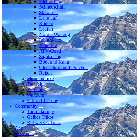
Klettersteig
Schneeschuh
Skitouren
Langlauf
Rodeln
Laufen
Nordic Walking
Inlineskates
Motorrad
ATV-Quad
Sightseeing
Boot und Kanu
Gleitschirm und Drachen
Reiten
Mountainbike
Transalp
Rennrad
Wandern
Fahrrad Touring
Community
Tourenkönige
Gelbes Trikot
Rot weißes Trikot
App
Über uns