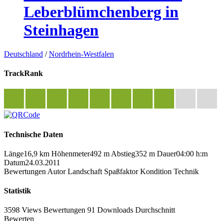
Leberblümchenberg in
Steinhagen
Deutschland
/
Nordrhein-Westfalen
TrackRank
Technische Daten
Länge
16,9 km
Höhenmeter
492 m
Abstieg
352 m
Dauer
04:00 h:m
Datum
24.03.2011
Bewertungen
Autor
Landschaft
Spaßfaktor
Kondition
Technik
Statistik
3598 Views
Bewertungen
91 Downloads
Durchschnitt
Bewerten