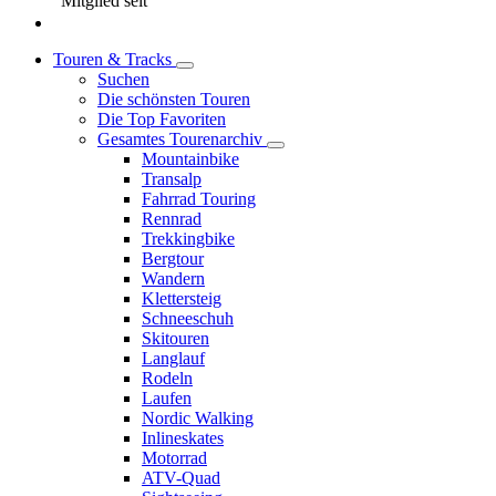
Mitglied seit
Touren & Tracks
Suchen
Die schönsten Touren
Die Top Favoriten
Gesamtes Tourenarchiv
Mountainbike
Transalp
Fahrrad Touring
Rennrad
Trekkingbike
Bergtour
Wandern
Klettersteig
Schneeschuh
Skitouren
Langlauf
Rodeln
Laufen
Nordic Walking
Inlineskates
Motorrad
ATV-Quad