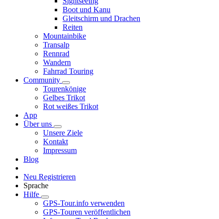
Sightseeing
Boot und Kanu
Gleitschirm und Drachen
Reiten
Mountainbike
Transalp
Rennrad
Wandern
Fahrrad Touring
Community
Tourenkönige
Gelbes Trikot
Rot weißes Trikot
App
Über uns
Unsere Ziele
Kontakt
Impressum
Blog
Neu Registrieren
Sprache
Hilfe
GPS-Tour.info verwenden
GPS-Touren veröffentlichen