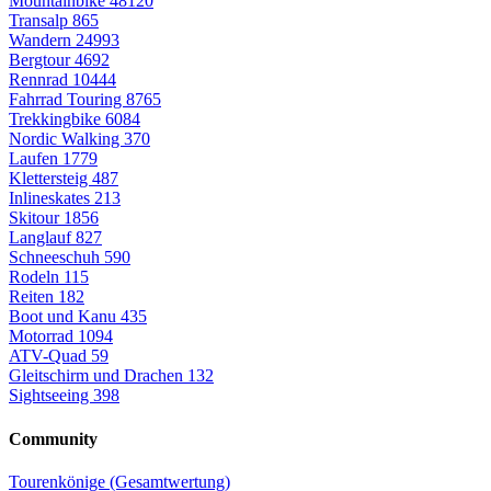
Mountainbike
48120
Transalp
865
Wandern
24993
Bergtour
4692
Rennrad
10444
Fahrrad Touring
8765
Trekkingbike
6084
Nordic Walking
370
Laufen
1779
Klettersteig
487
Inlineskates
213
Skitour
1856
Langlauf
827
Schneeschuh
590
Rodeln
115
Reiten
182
Boot und Kanu
435
Motorrad
1094
ATV-Quad
59
Gleitschirm und Drachen
132
Sightseeing
398
Community
Tourenkönige (Gesamtwertung)