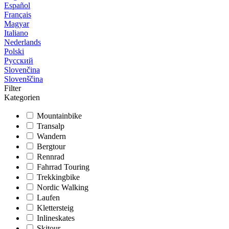
Español
Français
Magyar
Italiano
Nederlands
Polski
Русский
Slovenčina
Slovenščina
Filter
Kategorien
Mountainbike
Transalp
Wandern
Bergtour
Rennrad
Fahrrad Touring
Trekkingbike
Nordic Walking
Laufen
Klettersteig
Inlineskates
Skitour