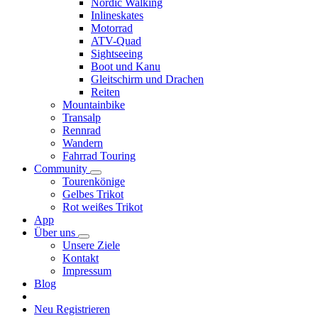
Nordic Walking
Inlineskates
Motorrad
ATV-Quad
Sightseeing
Boot und Kanu
Gleitschirm und Drachen
Reiten
Mountainbike
Transalp
Rennrad
Wandern
Fahrrad Touring
Community
Tourenkönige
Gelbes Trikot
Rot weißes Trikot
App
Über uns
Unsere Ziele
Kontakt
Impressum
Blog
Neu Registrieren