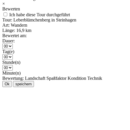
×
Bewerten
Ich habe diese Tour durchgeführt
Tour:
Leberblümchenberg in Steinhagen
Art:
Wandern
Länge:
16,9 km
Bewertet am:
Dauer:
Tag(e)
Stunde(n)
Minute(n)
Bewertung:
Landschaft
Spaßfaktor
Kondition
Technik
Ok
speichern