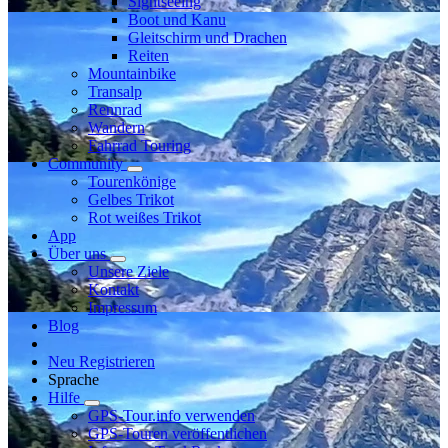
Sightseeing
Boot und Kanu
Gleitschirm und Drachen
Reiten
Mountainbike
Transalp
Rennrad
Wandern
Fahrrad Touring
Community
Tourenkönige
Gelbes Trikot
Rot weißes Trikot
App
Über uns
Unsere Ziele
Kontakt
Impressum
Blog
Neu Registrieren
Sprache
Hilfe
GPS-Tour.info verwenden
GPS-Touren veröffentlichen