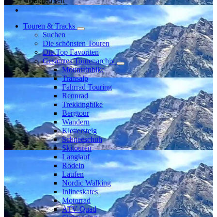
Mitglied seit
Touren & Tracks
Suchen
Die schönsten Touren
Die Top Favoriten
Gesamtes Tourenarchiv
Mountainbike
Transalp
Fahrrad Touring
Rennrad
Trekkingbike
Bergtour
Wandern
Klettersteig
Schneeschuh
Skitouren
Langlauf
Rodeln
Laufen
Nordic Walking
Inlineskates
Motorrad
ATV-Quad