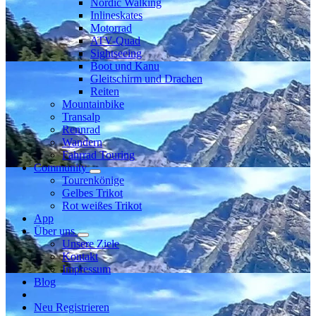
Nordic Walking
Inlineskates
Motorrad
ATV-Quad
Sightseeing
Boot und Kanu
Gleitschirm und Drachen
Reiten
Mountainbike
Transalp
Rennrad
Wandern
Fahrrad Touring
Community
Tourenkönige
Gelbes Trikot
Rot weißes Trikot
App
Über uns
Unsere Ziele
Kontakt
Impressum
Blog
Neu Registrieren