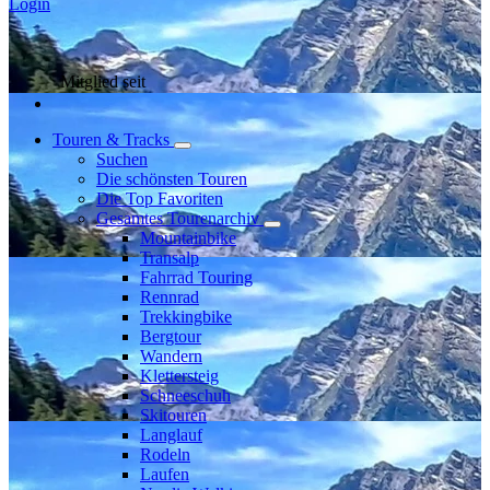
Login
Mitglied seit
Touren & Tracks
Suchen
Die schönsten Touren
Die Top Favoriten
Gesamtes Tourenarchiv
Mountainbike
Transalp
Fahrrad Touring
Rennrad
Trekkingbike
Bergtour
Wandern
Klettersteig
Schneeschuh
Skitouren
Langlauf
Rodeln
Laufen