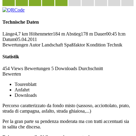
Technische Daten
Länge
4,7 km
Höhenmeter
184 m
Abstieg
178 m
Dauer
00:45 h:m
Datum
05.04.2011
Bewertungen
Autor
Landschaft
Spaßfaktor
Kondition
Technik
Statistik
454 Views
Bewertungen
5 Downloads
Durchschnitt
Bewerten
Tourenblatt
Anfahrt
Downloads
Percorso caratterizzato da fondo misto (sassoso, acciottolato, prato,
strada di campagna, asfalto, strada ghiaiosa,...)
Per la gran parte su pendenza moderata ma con tratti accentuati sia
in salita che discesa.