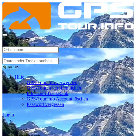
Ort auswählen
Sprache
Hilfe
GPS-Tour.info verwenden
GPS-Touren veröffentlichen
Infos zum TrackRank
GPS-Tour.info Account löschen
Passwort vergessen
Login