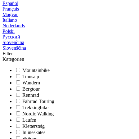
Español
Français
Magyar
Italiano
Nederlands
Polski
Русский
Slovenčina
Slovenščina
Filter
Kategorien
Mountainbike
Transalp
Wandern
Bergtour
Rennrad
Fahrrad Touring
Trekkingbike
Nordic Walking
Laufen
Klettersteig
Inlineskates
Skitour