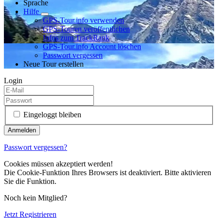
Sprache
Hilfe
GPS-Tour.info verwenden
GPS-Touren veröffentlichen
Infos zum TrackRank
GPS-Tour.info Account löschen
Passwort vergessen
Neue Tour erstellen
Login
Eingeloggt bleiben
Passwort vergessen?
Cookies müssen akzeptiert werden!
Die Cookie-Funktion Ihres Browsers ist deaktiviert. Bitte aktivieren
Sie die Funktion.
Noch kein Mitglied?
Jetzt Registrieren