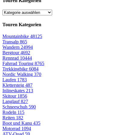
Touren Kategorien
Touren Kategorien
Mountainbike
48125
Transalp
865
Wandern
24994
Bergtour
4692
Rennrad
10444
Fahrrad Touring
8765
Trekkingbike
6084
Nordic Walking
370
Laufen
1783
Klettersteig
487
Inlineskates
213
Skitour
1856
Langlauf
827
Schneeschuh
590
Rodeln
115
Reiten
182
Boot und Kanu
435
Motorrad
1094
ATV-Quad
59