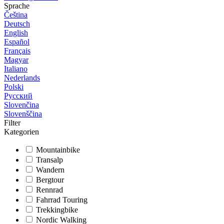
Sprache
Čeština
Deutsch
English
Español
Français
Magyar
Italiano
Nederlands
Polski
Русский
Slovenčina
Slovenščina
Filter
Kategorien
Mountainbike
Transalp
Wandern
Bergtour
Rennrad
Fahrrad Touring
Trekkingbike
Nordic Walking