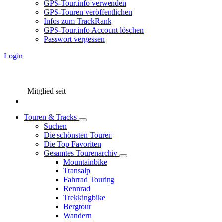
GPS-Tour.info verwenden
GPS-Touren veröffentlichen
Infos zum TrackRank
GPS-Tour.info Account löschen
Passwort vergessen
Login
Mitglied seit
Touren & Tracks
Suchen
Die schönsten Touren
Die Top Favoriten
Gesamtes Tourenarchiv
Mountainbike
Transalp
Fahrrad Touring
Rennrad
Trekkingbike
Bergtour
Wandern