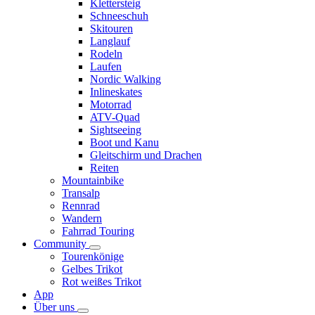
Klettersteig
Schneeschuh
Skitouren
Langlauf
Rodeln
Laufen
Nordic Walking
Inlineskates
Motorrad
ATV-Quad
Sightseeing
Boot und Kanu
Gleitschirm und Drachen
Reiten
Mountainbike
Transalp
Rennrad
Wandern
Fahrrad Touring
Community
Tourenkönige
Gelbes Trikot
Rot weißes Trikot
App
Über uns