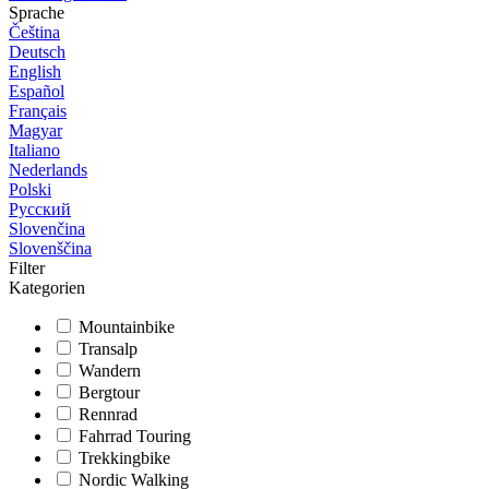
Sprache
Čeština
Deutsch
English
Español
Français
Magyar
Italiano
Nederlands
Polski
Русский
Slovenčina
Slovenščina
Filter
Kategorien
Mountainbike
Transalp
Wandern
Bergtour
Rennrad
Fahrrad Touring
Trekkingbike
Nordic Walking