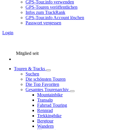
GPS-Tour.info verwenden
GPS-Touren veröffentlichen
Infos zum TrackRank
GPS-Tour.info Account löschen
Passwort vergessen
Login
Mitglied seit
Touren & Tracks
Suchen
Die schönsten Touren
Die Top Favoriten
Gesamtes Tourenarchiv
Mountainbike
Transalp
Fahrrad Touring
Rennrad
Trekkingbike
Bergtour
Wandern