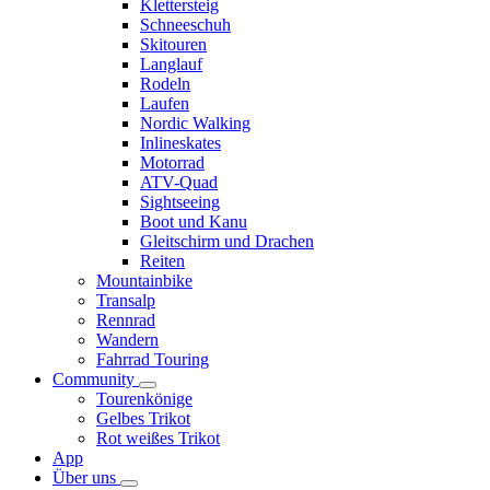
Klettersteig
Schneeschuh
Skitouren
Langlauf
Rodeln
Laufen
Nordic Walking
Inlineskates
Motorrad
ATV-Quad
Sightseeing
Boot und Kanu
Gleitschirm und Drachen
Reiten
Mountainbike
Transalp
Rennrad
Wandern
Fahrrad Touring
Community
Tourenkönige
Gelbes Trikot
Rot weißes Trikot
App
Über uns