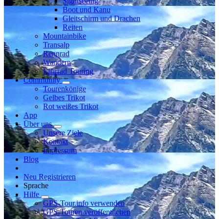
Sightseeing
Boot und Kanu
Gleitschirm und Drachen
Reiten
Mountainbike
Transalp
Rennrad
Wandern
Fahrrad Touring
Community
Tourenkönige
Gelbes Trikot
Rot weißes Trikot
App
Über uns
Unsere Ziele
Kontakt
Impressum
Blog
Neu Registrieren
Sprache
Hilfe
GPS-Tour.info verwenden
GPS-Touren veröffentlichen