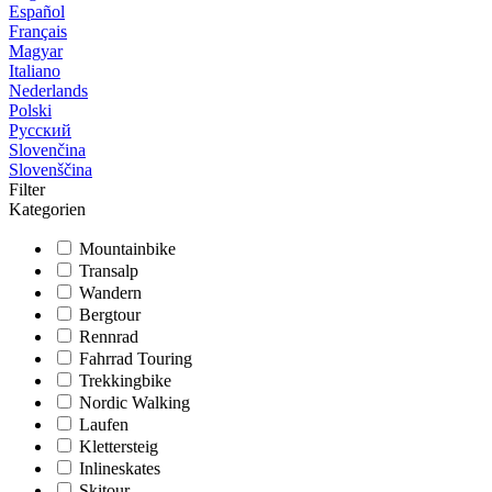
Español
Français
Magyar
Italiano
Nederlands
Polski
Русский
Slovenčina
Slovenščina
Filter
Kategorien
Mountainbike
Transalp
Wandern
Bergtour
Rennrad
Fahrrad Touring
Trekkingbike
Nordic Walking
Laufen
Klettersteig
Inlineskates
Skitour