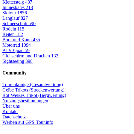
Klettersteig
487
Inlineskates
213
Skitour
1856
Langlauf
827
Schneeschuh
590
Rodeln
115
Reiten
182
Boot und Kanu
435
Motorrad
1094
ATV-Quad
59
Gleitschirm und Drachen
132
Sightseeing
398
Community
Tourenkönige (Gesamtwertung)
Gelbe Trikots (Streckenwertung)
Rot-Weißes Trikot (Bergwertung)
Nutzungsbestimmungen
Über uns
Kontakt
Datenschutz
Werben auf GPS-Tour.info