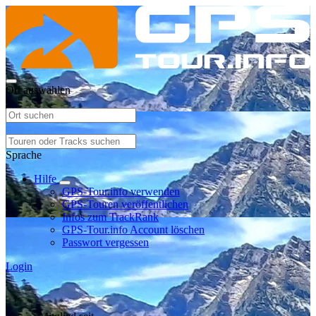
Ort auswählen
Sprache
Hilfe
GPS-Tour.info verwenden
GPS-Touren veröffentlichen
Infos zum TrackRank
GPS-Tour.info Account löschen
Passwort vergessen
Login