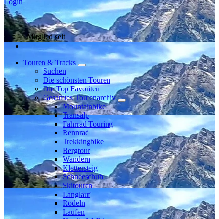
Login
Mitglied seit
Touren & Tracks
Suchen
Die schönsten Touren
Die Top Favoriten
Gesamtes Tourenarchiv
Mountainbike
Transalp
Fahrrad Touring
Rennrad
Trekkingbike
Bergtour
Wandern
Klettersteig
Schneeschuh
Skitouren
Langlauf
Rodeln
Laufen