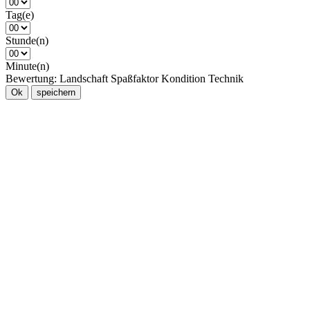
Tag(e)
Stunde(n)
Minute(n)
Bewertung:
Landschaft
Spaßfaktor
Kondition
Technik
Ok
speichern