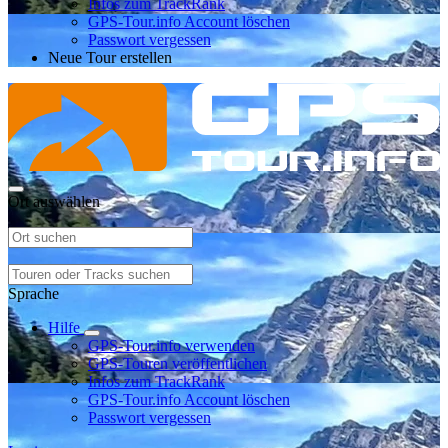
Infos zum TrackRank
GPS-Tour.info Account löschen
Passwort vergessen
Neue Tour erstellen
Ort auswählen
Sprache
Hilfe
GPS-Tour.info verwenden
GPS-Touren veröffentlichen
Infos zum TrackRank
GPS-Tour.info Account löschen
Passwort vergessen