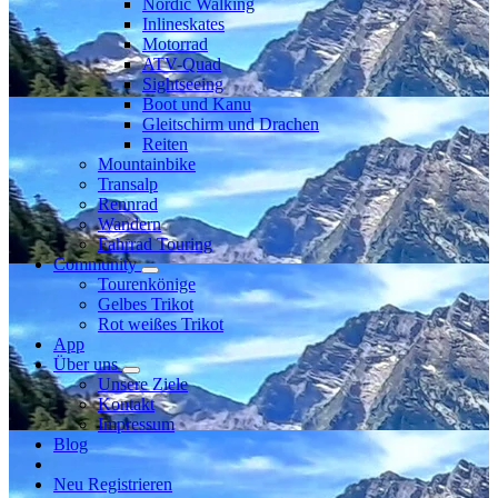
Nordic Walking
Inlineskates
Motorrad
ATV-Quad
Sightseeing
Boot und Kanu
Gleitschirm und Drachen
Reiten
Mountainbike
Transalp
Rennrad
Wandern
Fahrrad Touring
Community
Tourenkönige
Gelbes Trikot
Rot weißes Trikot
App
Über uns
Unsere Ziele
Kontakt
Impressum
Blog
Neu Registrieren