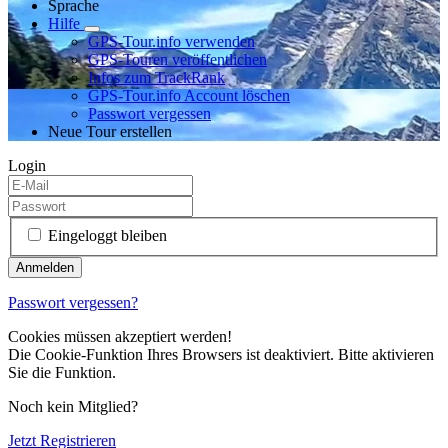
Sprache
Hilfe
GPS-Tour.info verwenden
GPS-Touren veröffentlichen
Infos zum TrackRank
GPS-Tour.info Account löschen
Passwort vergessen
Neue Tour erstellen
Login
Eingeloggt bleiben
Passwort vergessen?
Cookies müssen akzeptiert werden!
Die Cookie-Funktion Ihres Browsers ist deaktiviert. Bitte aktivieren
Sie die Funktion.
Noch kein Mitglied?
Jetzt Registrieren