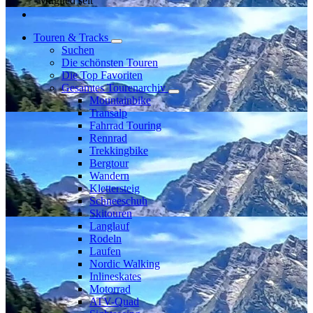
Mitglied seit
Touren & Tracks
Suchen
Die schönsten Touren
Die Top Favoriten
Gesamtes Tourenarchiv
Mountainbike
Transalp
Fahrrad Touring
Rennrad
Trekkingbike
Bergtour
Wandern
Klettersteig
Schneeschuh
Skitouren
Langlauf
Rodeln
Laufen
Nordic Walking
Inlineskates
Motorrad
ATV-Quad