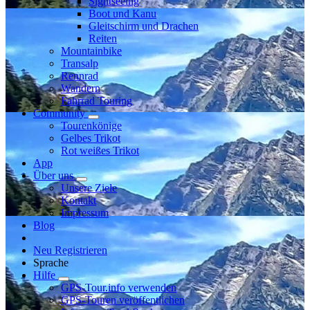
Sightseeing
Boot und Kanu
Gleitschirm und Drachen
Reiten
Mountainbike
Transalp
Rennrad
Wandern
Fahrrad Touring
Community
Tourenkönige
Gelbes Trikot
Rot weißes Trikot
App
Über uns
Unsere Ziele
Kontakt
Impressum
Blog
Neu Registrieren
Sprache
Hilfe
GPS-Tour.info verwenden
GPS-Touren veröffentlichen