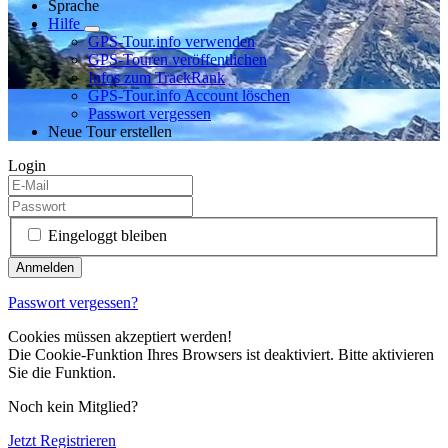
Sprache
Hilfe
GPS-Tour.info verwenden
GPS-Touren veröffentlichen
Infos zum TrackRank
GPS-Tour.info Account löschen
Passwort vergessen
Neue Tour erstellen
Login
Eingeloggt bleiben
Passwort vergessen?
Cookies müssen akzeptiert werden!
Die Cookie-Funktion Ihres Browsers ist deaktiviert. Bitte aktivieren
Sie die Funktion.
Noch kein Mitglied?
Jetzt Registrieren