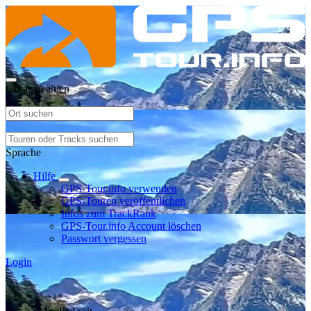
Ort auswählen
Sprache
Hilfe
GPS-Tour.info verwenden
GPS-Touren veröffentlichen
Infos zum TrackRank
GPS-Tour.info Account löschen
Passwort vergessen
Login