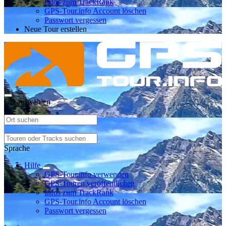
Infos zum TrackRank
GPS-Tour.info Account löschen
Passwort vergessen
Neue Tour erstellen
Ort auswählen
Sprache
Hilfe
GPS-Tour.info verwenden
GPS-Touren veröffentlichen
Infos zum TrackRank
GPS-Tour.info Account löschen
Passwort vergessen