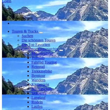
Login
Mitglied seit
Touren & Tracks
Suchen
Die schönsten Touren
Die Top Favoriten
Gesamtes Tourenarchiv
Mountainbike
Transalp
Fahrrad Touring
Rennrad
Trekkingbike
Bergtour
Wandern
Klettersteig
Schneeschuh
Skitouren
Langlauf
Rodeln
Laufen