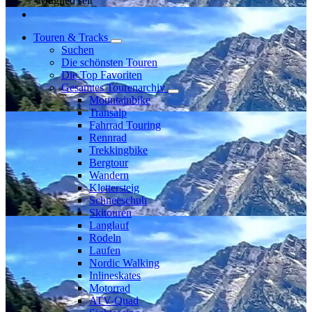
Mitglied seit
Touren & Tracks
Suchen
Die schönsten Touren
Die Top Favoriten
Gesamtes Tourenarchiv
Mountainbike
Transalp
Fahrrad Touring
Rennrad
Trekkingbike
Bergtour
Wandern
Klettersteig
Schneeschuh
Skitouren
Langlauf
Rodeln
Laufen
Nordic Walking
Inlineskates
Motorrad
ATV-Quad