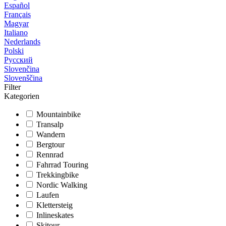
Español
Français
Magyar
Italiano
Nederlands
Polski
Русский
Slovenčina
Slovenščina
Filter
Kategorien
Mountainbike
Transalp
Wandern
Bergtour
Rennrad
Fahrrad Touring
Trekkingbike
Nordic Walking
Laufen
Klettersteig
Inlineskates
Skitour