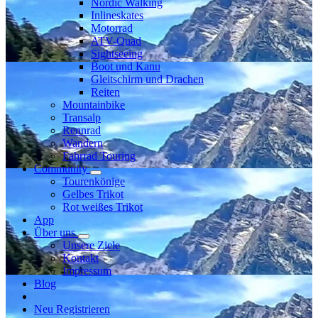
Nordic Walking
Inlineskates
Motorrad
ATV-Quad
Sightseeing
Boot und Kanu
Gleitschirm und Drachen
Reiten
Mountainbike
Transalp
Rennrad
Wandern
Fahrrad Touring
Community
Tourenkönige
Gelbes Trikot
Rot weißes Trikot
App
Über uns
Unsere Ziele
Kontakt
Impressum
Blog
Neu Registrieren