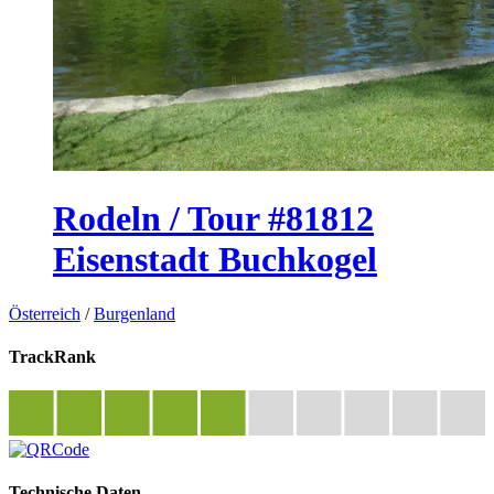
Rodeln / Tour #81812
Eisenstadt Buchkogel
Österreich
/
Burgenland
TrackRank
Technische Daten