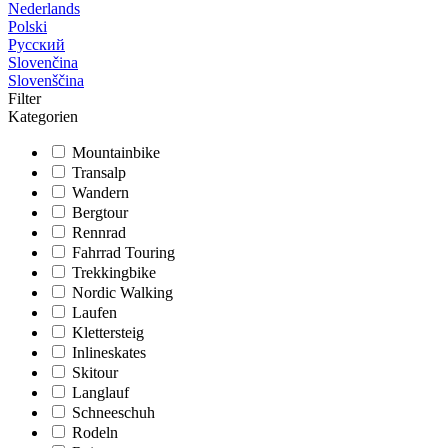
Nederlands
Polski
Русский
Slovenčina
Slovenščina
Filter
Kategorien
Mountainbike
Transalp
Wandern
Bergtour
Rennrad
Fahrrad Touring
Trekkingbike
Nordic Walking
Laufen
Klettersteig
Inlineskates
Skitour
Langlauf
Schneeschuh
Rodeln