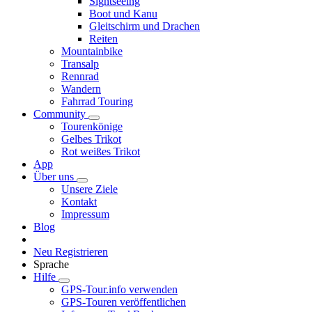
Sightseeing
Boot und Kanu
Gleitschirm und Drachen
Reiten
Mountainbike
Transalp
Rennrad
Wandern
Fahrrad Touring
Community
Tourenkönige
Gelbes Trikot
Rot weißes Trikot
App
Über uns
Unsere Ziele
Kontakt
Impressum
Blog
Neu Registrieren
Sprache
Hilfe
GPS-Tour.info verwenden
GPS-Touren veröffentlichen