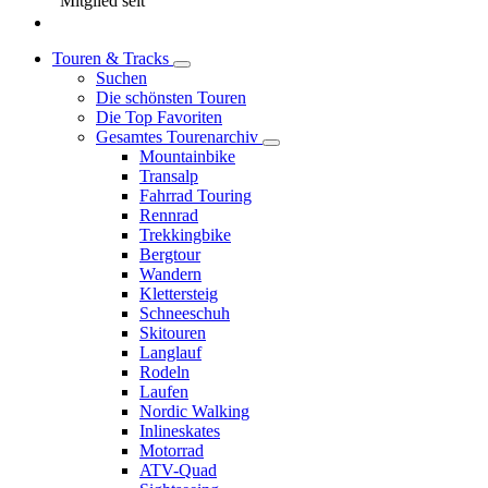
Mitglied seit
Touren & Tracks
Suchen
Die schönsten Touren
Die Top Favoriten
Gesamtes Tourenarchiv
Mountainbike
Transalp
Fahrrad Touring
Rennrad
Trekkingbike
Bergtour
Wandern
Klettersteig
Schneeschuh
Skitouren
Langlauf
Rodeln
Laufen
Nordic Walking
Inlineskates
Motorrad
ATV-Quad