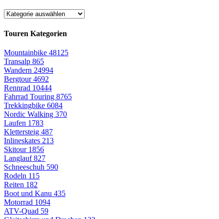
Touren Kategorien
Mountainbike
48125
Transalp
865
Wandern
24994
Bergtour
4692
Rennrad
10444
Fahrrad Touring
8765
Trekkingbike
6084
Nordic Walking
370
Laufen
1783
Klettersteig
487
Inlineskates
213
Skitour
1856
Langlauf
827
Schneeschuh
590
Rodeln
115
Reiten
182
Boot und Kanu
435
Motorrad
1094
ATV-Quad
59