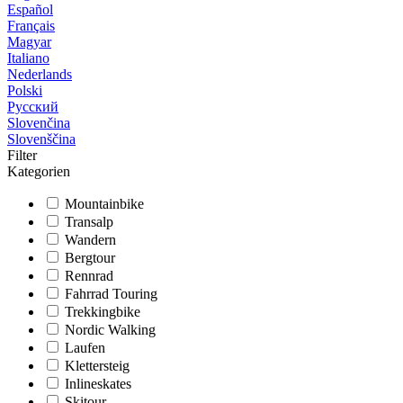
Español
Français
Magyar
Italiano
Nederlands
Polski
Русский
Slovenčina
Slovenščina
Filter
Kategorien
Mountainbike
Transalp
Wandern
Bergtour
Rennrad
Fahrrad Touring
Trekkingbike
Nordic Walking
Laufen
Klettersteig
Inlineskates
Skitour