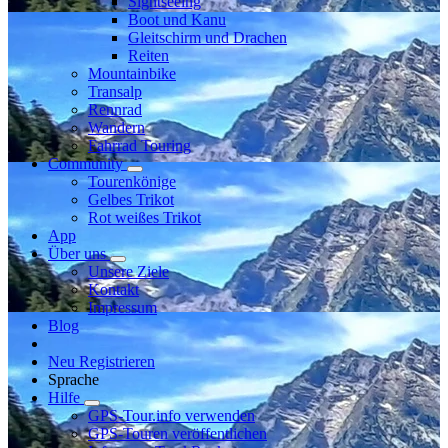
Sightseeing
Boot und Kanu
Gleitschirm und Drachen
Reiten
Mountainbike
Transalp
Rennrad
Wandern
Fahrrad Touring
Community
Tourenkönige
Gelbes Trikot
Rot weißes Trikot
App
Über uns
Unsere Ziele
Kontakt
Impressum
Blog
Neu Registrieren
Sprache
Hilfe
GPS-Tour.info verwenden
GPS-Touren veröffentlichen