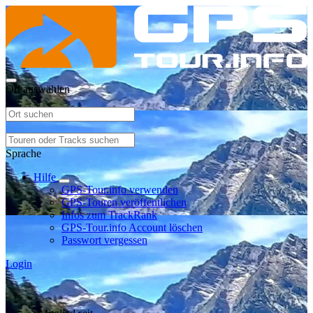
Ort auswählen
Sprache
Hilfe
GPS-Tour.info verwenden
GPS-Touren veröffentlichen
Infos zum TrackRank
GPS-Tour.info Account löschen
Passwort vergessen
Login