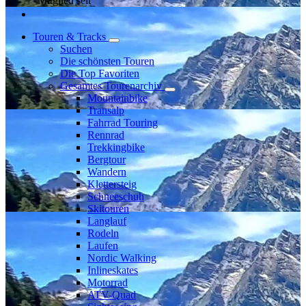
Mitglied seit
Touren & Tracks
Suchen
Die schönsten Touren
Die Top Favoriten
Gesamtes Tourenarchiv
Mountainbike
Transalp
Fahrrad Touring
Rennrad
Trekkingbike
Bergtour
Wandern
Klettersteig
Schneeschuh
Skitouren
Langlauf
Rodeln
Laufen
Nordic Walking
Inlineskates
Motorrad
ATV-Quad