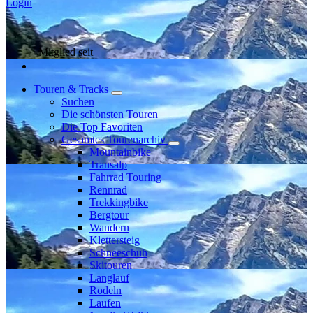
Login
Mitglied seit
Touren & Tracks
Suchen
Die schönsten Touren
Die Top Favoriten
Gesamtes Tourenarchiv
Mountainbike
Transalp
Fahrrad Touring
Rennrad
Trekkingbike
Bergtour
Wandern
Klettersteig
Schneeschuh
Skitouren
Langlauf
Rodeln
Laufen