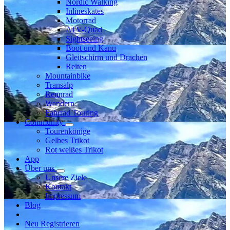
Nordic Walking
Inlineskates
Motorrad
ATV-Quad
Sightseeing
Boot und Kanu
Gleitschirm und Drachen
Reiten
Mountainbike
Transalp
Rennrad
Wandern
Fahrrad Touring
Community
Tourenkönige
Gelbes Trikot
Rot weißes Trikot
App
Über uns
Unsere Ziele
Kontakt
Impressum
Blog
Neu Registrieren