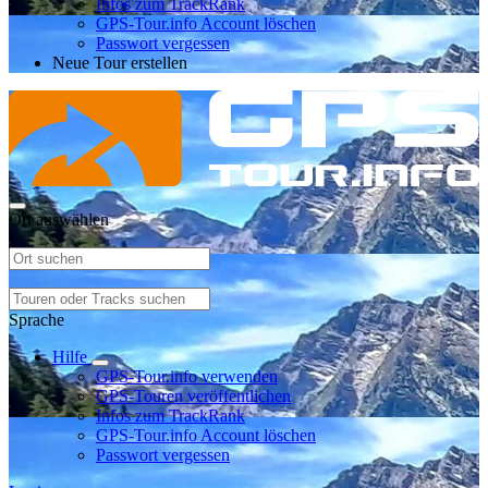
Infos zum TrackRank
GPS-Tour.info Account löschen
Passwort vergessen
Neue Tour erstellen
Ort auswählen
Sprache
Hilfe
GPS-Tour.info verwenden
GPS-Touren veröffentlichen
Infos zum TrackRank
GPS-Tour.info Account löschen
Passwort vergessen