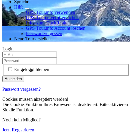
Sprache
Hilfe
GPS-Tour.info verwenden
GPS-Touren veröffentlichen
Infos zum TrackRank
GPS-Tour.info Account löschen
Passwort vergessen
Neue Tour erstellen
Login
Eingeloggt bleiben
Passwort vergessen?
Cookies müssen akzeptiert werden!
Die Cookie-Funktion Ihres Browsers ist deaktiviert. Bitte aktivieren
Sie die Funktion.
Noch kein Mitglied?
Jetzt Registrieren