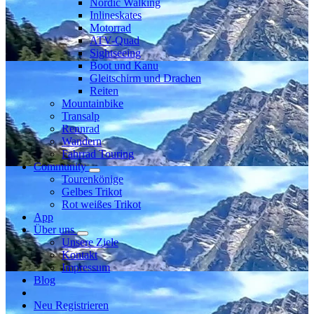
Nordic Walking
Inlineskates
Motorrad
ATV-Quad
Sightseeing
Boot und Kanu
Gleitschirm und Drachen
Reiten
Mountainbike
Transalp
Rennrad
Wandern
Fahrrad Touring
Community
Tourenkönige
Gelbes Trikot
Rot weißes Trikot
App
Über uns
Unsere Ziele
Kontakt
Impressum
Blog
Neu Registrieren