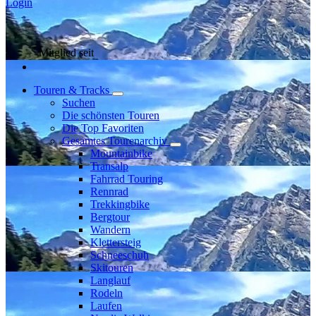
Login
Mitglied seit
Touren & Tracks
Suchen
Die schönsten Touren
Die Top Favoriten
Gesamtes Tourenarchiv
Mountainbike
Transalp
Fahrrad Touring
Rennrad
Trekkingbike
Bergtour
Wandern
Klettersteig
Schneeschuh
Skitouren
Langlauf
Rodeln
Laufen