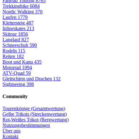
Fahrrad Touring
8765
Trekkingbike
6084
Nordic Walking
370
Laufen
1779
Klettersteig
487
Inlineskates
213
Skitour
1856
Langlauf
827
Schneeschuh
590
Rodeln
115
Reiten
182
Boot und Kanu
435
Motorrad
1094
ATV-Quad
59
Gleitschirm und Drachen
132
Sightseeing
398
Community
Tourenkönige (Gesamtwertung)
Gelbe Trikots (Streckenwertung)
Rot-Weißes Trikot (Bergwertung)
Nutzungsbestimmungen
Über uns
Kontakt