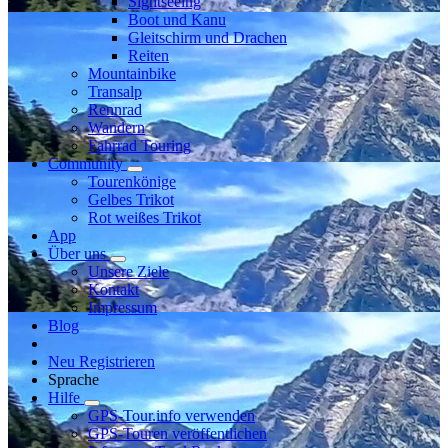
Sightseeing
Boot und Kanu
Gleitschirm und Drachen
Reiten
Mountainbike
Transalp
Rennrad
Wandern
Fahrrad Touring
Community
Tourenkönige
Gelbes Trikot
Rot weißes Trikot
App
Über uns
Unsere Ziele
Kontakt
Impressum
Blog
Neu Registrieren
Sprache
Hilfe
GPS-Tour.info verwenden
GPS-Touren veröffentlichen