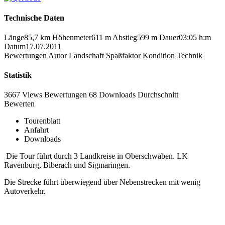
Technische Daten
Länge
85,7 km
Höhenmeter
611 m
Abstieg
599 m
Dauer
03:05 h:m
Datum
17.07.2011
Bewertungen
Autor
Landschaft
Spaßfaktor
Kondition
Technik
Statistik
3667 Views
Bewertungen
68 Downloads
Durchschnitt
Bewerten
Tourenblatt
Anfahrt
Downloads
Die Tour führt durch 3 Landkreise in Oberschwaben. LK
Ravenburg, Biberach und Sigmaringen.
Die Strecke führt überwiegend über Nebenstrecken mit wenig
Autoverkehr.