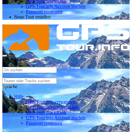
Infos zum TrackRank
GPS-Tour.info Account löschen
Passwort vergessen
Neue Tour erstellen
Ort auswählen
Sprache
Hilfe
GPS-Tour.info verwenden
GPS-Touren veröffentlichen
Infos zum TrackRank
GPS-Tour.info Account löschen
Passwort vergessen