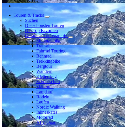
Mitglied seit
Touren & Tracks
Suchen
Die schönsten Touren
Die Top Favoriten
Gesamtes Tourenarchiv
Mountainbike
Transalp
Fahrrad Touring
Rennrad
Trekkingbike
Bergtour
Wandern
Klettersteig
Schneeschuh
Skitouren
Langlauf
Rodeln
Laufen
Nordic Walking
Inlineskates
Motorrad
ATV-Quad