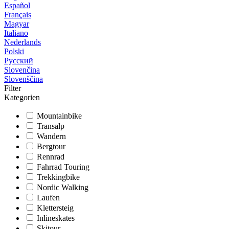
Español
Français
Magyar
Italiano
Nederlands
Polski
Русский
Slovenčina
Slovenščina
Filter
Kategorien
Mountainbike
Transalp
Wandern
Bergtour
Rennrad
Fahrrad Touring
Trekkingbike
Nordic Walking
Laufen
Klettersteig
Inlineskates
Skitour