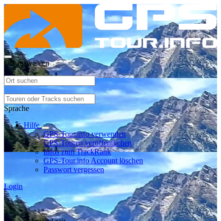
Ort auswählen
Sprache
Hilfe
GPS-Tour.info verwenden
GPS-Touren veröffentlichen
Infos zum TrackRank
GPS-Tour.info Account löschen
Passwort vergessen
Login