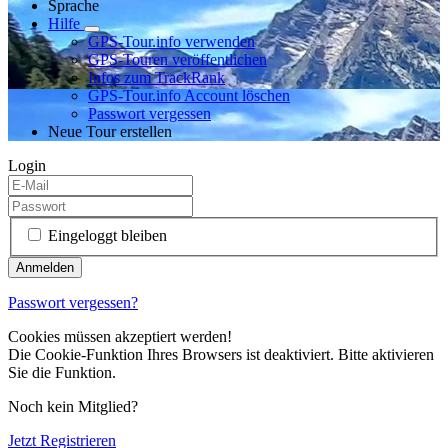
Sprache
Hilfe
GPS-Tour.info verwenden
GPS-Touren veröffentlichen
Infos zum TrackRank
GPS-Tour.info Account löschen
Passwort vergessen
Neue Tour erstellen
Login
Eingeloggt bleiben
Passwort vergessen?
Cookies müssen akzeptiert werden!
Die Cookie-Funktion Ihres Browsers ist deaktiviert. Bitte aktivieren
Sie die Funktion.
Noch kein Mitglied?
Jetzt Registrieren