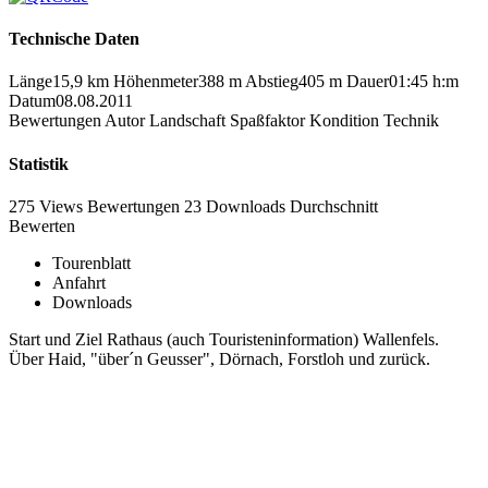
Technische Daten
Länge
15,9 km
Höhenmeter
388 m
Abstieg
405 m
Dauer
01:45 h:m
Datum
08.08.2011
Bewertungen
Autor
Landschaft
Spaßfaktor
Kondition
Technik
Statistik
275 Views
Bewertungen
23 Downloads
Durchschnitt
Bewerten
Tourenblatt
Anfahrt
Downloads
Start und Ziel Rathaus (auch Touristeninformation) Wallenfels.
Über Haid, "über´n Geusser", Dörnach, Forstloh und zurück.