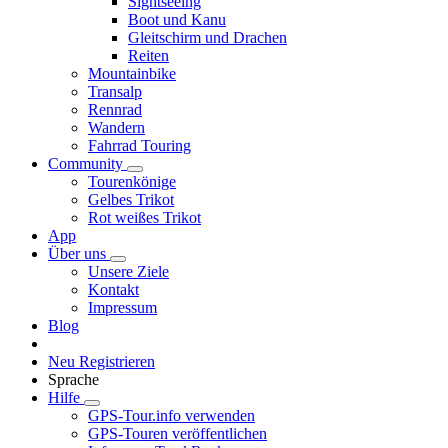
Sightseeing
Boot und Kanu
Gleitschirm und Drachen
Reiten
Mountainbike
Transalp
Rennrad
Wandern
Fahrrad Touring
Community
Tourenkönige
Gelbes Trikot
Rot weißes Trikot
App
Über uns
Unsere Ziele
Kontakt
Impressum
Blog
Neu Registrieren
Sprache
Hilfe
GPS-Tour.info verwenden
GPS-Touren veröffentlichen