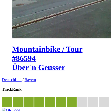
Mountainbike / Tour
#86594
Über´n Geusser
Deutschland
/
Bayern
TrackRank