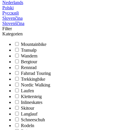
Nederlands
Polski
Русский
Slovenčina
Slovenščina
Filter
Kategorien
Mountainbike
Transalp
Wandern
Bergtour
Rennrad
Fahrrad Touring
Trekkingbike
Nordic Walking
Laufen
Klettersteig
Inlineskates
Skitour
Langlauf
Schneeschuh
Rodeln