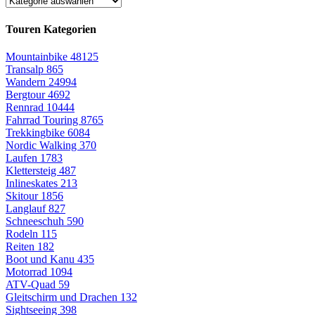
Touren Kategorien
Mountainbike
48125
Transalp
865
Wandern
24994
Bergtour
4692
Rennrad
10444
Fahrrad Touring
8765
Trekkingbike
6084
Nordic Walking
370
Laufen
1783
Klettersteig
487
Inlineskates
213
Skitour
1856
Langlauf
827
Schneeschuh
590
Rodeln
115
Reiten
182
Boot und Kanu
435
Motorrad
1094
ATV-Quad
59
Gleitschirm und Drachen
132
Sightseeing
398