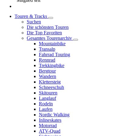
Mitglied seit
Touren & Tracks
Suchen
Die schönsten Touren
Die Top Favoriten
Gesamtes Tourenarchiv
Mountainbike
Transalp
Fahrrad Touring
Rennrad
Trekkingbike
Bergtour
Wandern
Klettersteig
Schneeschuh
Skitouren
Langlauf
Rodeln
Laufen
Nordic Walking
Inlineskates
Motorrad
ATV-Quad