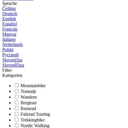
Sprache
Čeština
Deutsch
English
Español
Français
Magyar
Italiano
Nederlands
Polski
Русский
Slovenčina
Slovenščina
Filter
Kategorien
Mountainbike
Transalp
Wandern
Bergtour
Rennrad
Fahrrad Touring
Trekkingbike
Nordic Walking