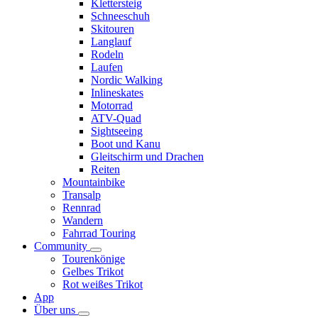
Klettersteig
Schneeschuh
Skitouren
Langlauf
Rodeln
Laufen
Nordic Walking
Inlineskates
Motorrad
ATV-Quad
Sightseeing
Boot und Kanu
Gleitschirm und Drachen
Reiten
Mountainbike
Transalp
Rennrad
Wandern
Fahrrad Touring
Community
Tourenkönige
Gelbes Trikot
Rot weißes Trikot
App
Über uns