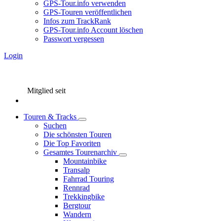
GPS-Tour.info verwenden
GPS-Touren veröffentlichen
Infos zum TrackRank
GPS-Tour.info Account löschen
Passwort vergessen
Login
Mitglied seit
Touren & Tracks
Suchen
Die schönsten Touren
Die Top Favoriten
Gesamtes Tourenarchiv
Mountainbike
Transalp
Fahrrad Touring
Rennrad
Trekkingbike
Bergtour
Wandern