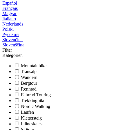
Español
Français
Magyar
Italiano
Nederlands
Polski
Русский
Slovenčina
Slovenščina
Filter
Kategorien
Mountainbike
Transalp
Wandern
Bergtour
Rennrad
Fahrrad Touring
Trekkingbike
Nordic Walking
Laufen
Klettersteig
Inlineskates
Skitour