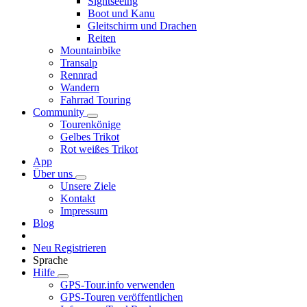
Sightseeing
Boot und Kanu
Gleitschirm und Drachen
Reiten
Mountainbike
Transalp
Rennrad
Wandern
Fahrrad Touring
Community
Tourenkönige
Gelbes Trikot
Rot weißes Trikot
App
Über uns
Unsere Ziele
Kontakt
Impressum
Blog
Neu Registrieren
Sprache
Hilfe
GPS-Tour.info verwenden
GPS-Touren veröffentlichen