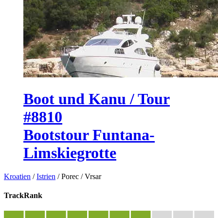
Boot und Kanu / Tour
#8810
Bootstour Funtana-
Limskiegrotte
Kroatien
/
Istrien
/
Porec
/
Vrsar
TrackRank