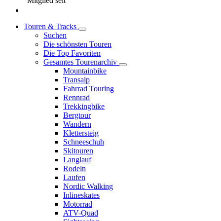
Mitglied seit
Touren & Tracks
Suchen
Die schönsten Touren
Die Top Favoriten
Gesamtes Tourenarchiv
Mountainbike
Transalp
Fahrrad Touring
Rennrad
Trekkingbike
Bergtour
Wandern
Klettersteig
Schneeschuh
Skitouren
Langlauf
Rodeln
Laufen
Nordic Walking
Inlineskates
Motorrad
ATV-Quad