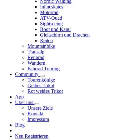
Nordic Walking
Inlineskates
Motorrad
ATV-Quad
Sightseeing
Boot und Kanu
Gleitschirm und Drachen
Reiten
Mountainbike
Transalp
Rennrad
Wandern
Fahrrad Touring
Community
Tourenkönige
Gelbes Trikot
Rot weißes Trikot
App
Über uns
Unsere Ziele
Kontakt
Impressum
Blog
Neu Registrieren