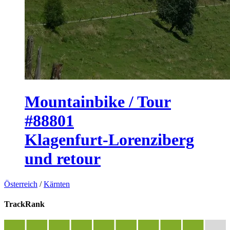
Mountainbike / Tour
#88801
Klagenfurt-Lorenziberg
und retour
Österreich
/
Kärnten
TrackRank