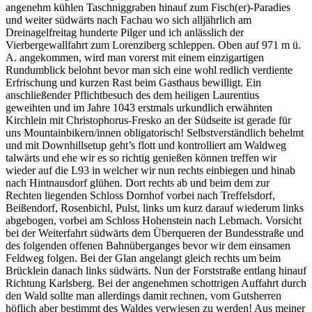
angenehm kühlen Taschniggraben hinauf zum Fisch(er)-Paradies
und weiter südwärts nach Fachau wo sich alljährlich am
Dreinagelfreitag hunderte Pilger und ich anlässlich der
Vierbergewallfahrt zum Lorenziberg schleppen. Oben auf 971 m ü.
A. angekommen, wird man vorerst mit einem einzigartigen
Rundumblick belohnt bevor man sich eine wohl redlich verdiente
Erfrischung und kurzen Rast beim Gasthaus bewilligt. Ein
anschließender Pflichtbesuch des dem heiligen Laurentius
geweihten und im Jahre 1043 erstmals urkundlich erwähnten
Kirchlein mit Christophorus-Fresko an der Südseite ist gerade für
uns Mountainbikern/innen obligatorisch! Selbstverständlich behelmt
und mit Downhillsetup geht’s flott und kontrolliert am Waldweg
talwärts und ehe wir es so richtig genießen können treffen wir
wieder auf die L93 in welcher wir nun rechts einbiegen und hinab
nach Hintnausdorf glühen. Dort rechts ab und beim dem zur
Rechten liegenden Schloss Dornhof vorbei nach Treffelsdorf,
Beißendorf, Rosenbichl, Pulst, links um kurz darauf wiederum links
abgebogen, vorbei am Schloss Hohenstein nach Lebmach. Vorsicht
bei der Weiterfahrt südwärts dem Überqueren der Bundesstraße und
des folgenden offenen Bahnüberganges bevor wir dem einsamen
Feldweg folgen. Bei der Glan angelangt gleich rechts um beim
Brücklein danach links südwärts. Nun der Forststraße entlang hinauf
Richtung Karlsberg. Bei der angenehmen schottrigen Auffahrt durch
den Wald sollte man allerdings damit rechnen, vom Gutsherren
höflich aber bestimmt des Waldes verwiesen zu werden! Aus meiner