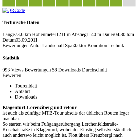
Technische Daten
Länge
73,6 km
Höhenmeter
1211 m
Abstieg
1140 m
Dauer
04:30 h:m
Datum
03.09.2011
Bewertungen
Autor
Landschaft
Spaßfaktor
Kondition
Technik
Statistik
993 Views
Bewertungen
58 Downloads
Durchschnitt
Bewerten
Tourenblatt
Anfahrt
Downloads
Klagenfurt-Lorenziberg und retour
ist auch als zünftige MTB-Tour abseits der üblichen Routen leger
machbar!
So starten wir beim Fußgängerübergang Lerchenfeldstraße-
Koschatstraße in Klagenfurt, wobei der Einstieg selbstverständlich
auch anderswo leicht möglich ist. Flott übers Kreuzbergl nach