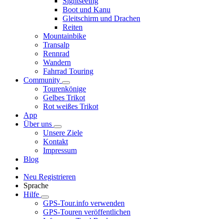
Sightseeing
Boot und Kanu
Gleitschirm und Drachen
Reiten
Mountainbike
Transalp
Rennrad
Wandern
Fahrrad Touring
Community
Tourenkönige
Gelbes Trikot
Rot weißes Trikot
App
Über uns
Unsere Ziele
Kontakt
Impressum
Blog
Neu Registrieren
Sprache
Hilfe
GPS-Tour.info verwenden
GPS-Touren veröffentlichen