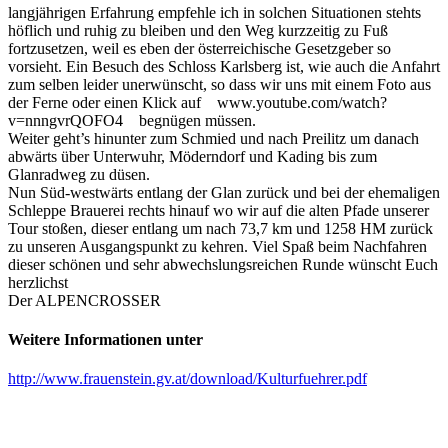
langjährigen Erfahrung empfehle ich in solchen Situationen stehts
höflich und ruhig zu bleiben und den Weg kurzzeitig zu Fuß
fortzusetzen, weil es eben der österreichische Gesetzgeber so
vorsieht. Ein Besuch des Schloss Karlsberg ist, wie auch die Anfahrt
zum selben leider unerwünscht, so dass wir uns mit einem Foto aus
der Ferne oder einen Klick auf www.youtube.com/watch?
v=nnngvrQOFO4 begnügen müssen.
Weiter geht’s hinunter zum Schmied und nach Preilitz um danach
abwärts über Unterwuhr, Möderndorf und Kading bis zum
Glanradweg zu düsen.
Nun Süd-westwärts entlang der Glan zurück und bei der ehemaligen
Schleppe Brauerei rechts hinauf wo wir auf die alten Pfade unserer
Tour stoßen, dieser entlang um nach 73,7 km und 1258 HM zurück
zu unseren Ausgangspunkt zu kehren. Viel Spaß beim Nachfahren
dieser schönen und sehr abwechslungsreichen Runde wünscht Euch
herzlichst
Der ALPENCROSSER
Weitere Informationen unter
http://www.frauenstein.gv.at/download/Kulturfuehrer.pdf