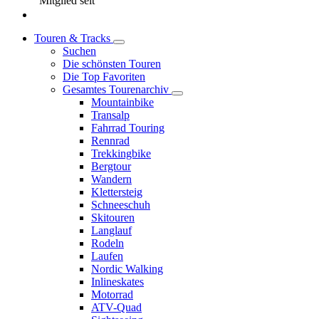
Mitglied seit
Touren & Tracks
Suchen
Die schönsten Touren
Die Top Favoriten
Gesamtes Tourenarchiv
Mountainbike
Transalp
Fahrrad Touring
Rennrad
Trekkingbike
Bergtour
Wandern
Klettersteig
Schneeschuh
Skitouren
Langlauf
Rodeln
Laufen
Nordic Walking
Inlineskates
Motorrad
ATV-Quad