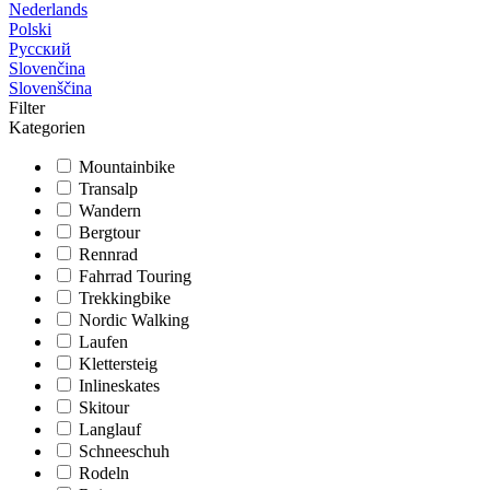
Nederlands
Polski
Русский
Slovenčina
Slovenščina
Filter
Kategorien
Mountainbike
Transalp
Wandern
Bergtour
Rennrad
Fahrrad Touring
Trekkingbike
Nordic Walking
Laufen
Klettersteig
Inlineskates
Skitour
Langlauf
Schneeschuh
Rodeln