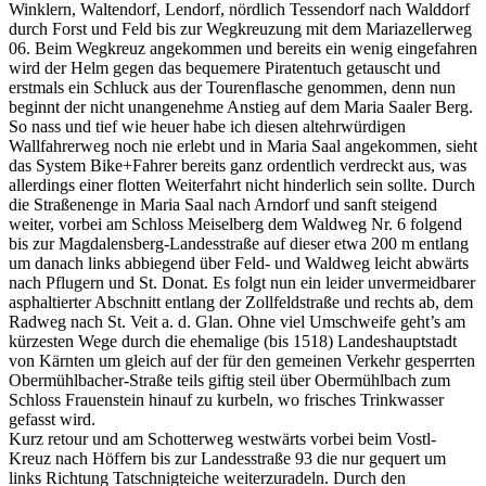
Winklern, Waltendorf, Lendorf, nördlich Tessendorf nach Walddorf
durch Forst und Feld bis zur Wegkreuzung mit dem Mariazellerweg
06. Beim Wegkreuz angekommen und bereits ein wenig eingefahren
wird der Helm gegen das bequemere Piratentuch getauscht und
erstmals ein Schluck aus der Tourenflasche genommen, denn nun
beginnt der nicht unangenehme Anstieg auf dem Maria Saaler Berg.
So nass und tief wie heuer habe ich diesen altehrwürdigen
Wallfahrerweg noch nie erlebt und in Maria Saal angekommen, sieht
das System Bike+Fahrer bereits ganz ordentlich verdreckt aus, was
allerdings einer flotten Weiterfahrt nicht hinderlich sein sollte. Durch
die Straßenenge in Maria Saal nach Arndorf und sanft steigend
weiter, vorbei am Schloss Meiselberg dem Waldweg Nr. 6 folgend
bis zur Magdalensberg-Landesstraße auf dieser etwa 200 m entlang
um danach links abbiegend über Feld- und Waldweg leicht abwärts
nach Pflugern und St. Donat. Es folgt nun ein leider unvermeidbarer
asphaltierter Abschnitt entlang der Zollfeldstraße und rechts ab, dem
Radweg nach St. Veit a. d. Glan. Ohne viel Umschweife geht’s am
kürzesten Wege durch die ehemalige (bis 1518) Landeshauptstadt
von Kärnten um gleich auf der für den gemeinen Verkehr gesperrten
Obermühlbacher-Straße teils giftig steil über Obermühlbach zum
Schloss Frauenstein hinauf zu kurbeln, wo frisches Trinkwasser
gefasst wird.
Kurz retour und am Schotterweg westwärts vorbei beim Vostl-
Kreuz nach Höffern bis zur Landesstraße 93 die nur gequert um
links Richtung Tatschnigteiche weiterzuradeln. Durch den