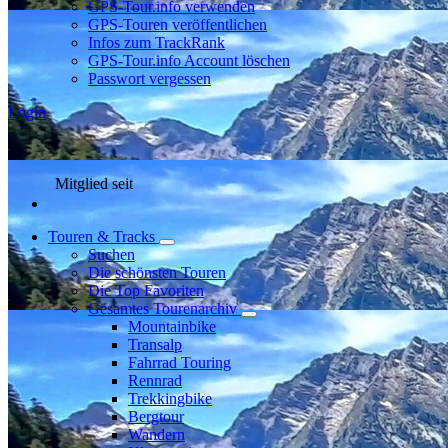
GPS-Tour.info verwenden
GPS-Touren veröffentlichen
Infos zum TrackRank
GPS-Tour.info Account löschen
Passwort vergessen
Login
Mitglied seit
Touren & Tracks
Suchen
Die schönsten Touren
Die Top Favoriten
Gesamtes Tourenarchiv
Mountainbike
Transalp
Fahrrad Touring
Rennrad
Trekkingbike
Bergtour
Wandern