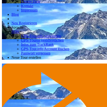
Unsere Ziele
Kontakt
Impressum
Blog
Neu Registrieren
Sprache
Hilfe
GPS-Tour.info verwenden
GPS-Touren veröffentlichen
Infos zum TrackRank
GPS-Tour.info Account löschen
Passwort vergessen
Neue Tour erstellen