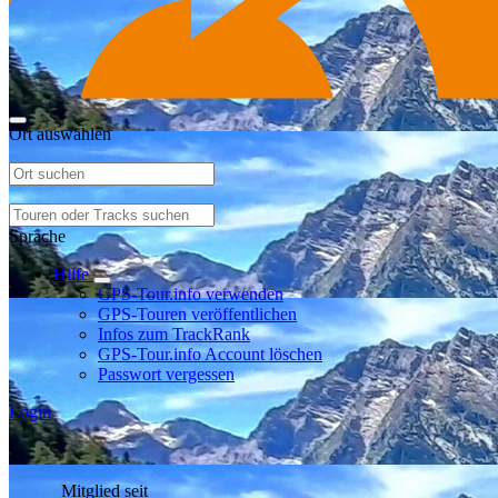
Ort auswählen
Sprache
Hilfe
GPS-Tour.info verwenden
GPS-Touren veröffentlichen
Infos zum TrackRank
GPS-Tour.info Account löschen
Passwort vergessen
Login
Mitglied seit