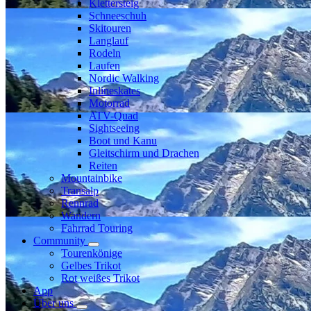
Klettersteig
Schneeschuh
Skitouren
Langlauf
Rodeln
Laufen
Nordic Walking
Inlineskates
Motorrad
ATV-Quad
Sightseeing
Boot und Kanu
Gleitschirm und Drachen
Reiten
Mountainbike
Transalp
Rennrad
Wandern
Fahrrad Touring
Community
Tourenkönige
Gelbes Trikot
Rot weißes Trikot
App
Über uns