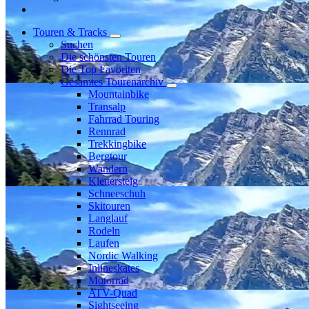
Touren & Tracks
Suchen
Die schönsten Touren
Die Top Favoriten
Gesamtes Tourenarchiv
Mountainbike
Transalp
Fahrrad Touring
Rennrad
Trekkingbike
Bergtour
Wandern
Klettersteig
Schneeschuh
Skitouren
Langlauf
Rodeln
Laufen
Nordic Walking
Inlineskates
Motorrad
ATV-Quad
Sightseeing