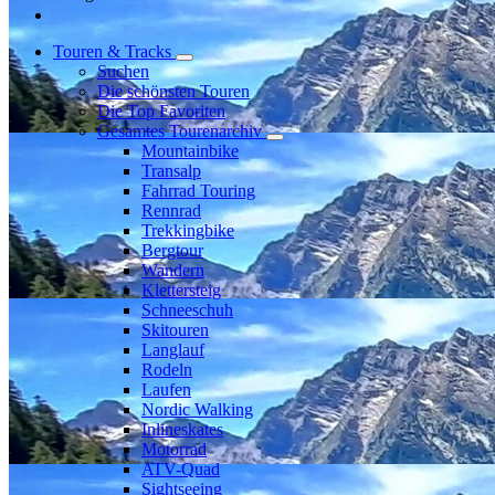
Touren & Tracks
Suchen
Die schönsten Touren
Die Top Favoriten
Gesamtes Tourenarchiv
Mountainbike
Transalp
Fahrrad Touring
Rennrad
Trekkingbike
Bergtour
Wandern
Klettersteig
Schneeschuh
Skitouren
Langlauf
Rodeln
Laufen
Nordic Walking
Inlineskates
Motorrad
ATV-Quad
Sightseeing