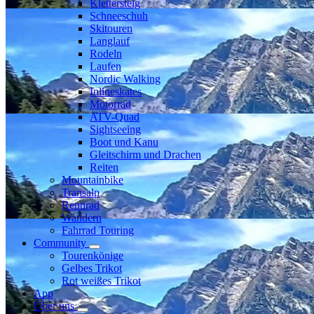
Klettersteig
Schneeschuh
Skitouren
Langlauf
Rodeln
Laufen
Nordic Walking
Inlineskates
Motorrad
ATV-Quad
Sightseeing
Boot und Kanu
Gleitschirm und Drachen
Reiten
Mountainbike
Transalp
Rennrad
Wandern
Fahrrad Touring
Community
Tourenkönige
Gelbes Trikot
Rot weißes Trikot
App
Über uns