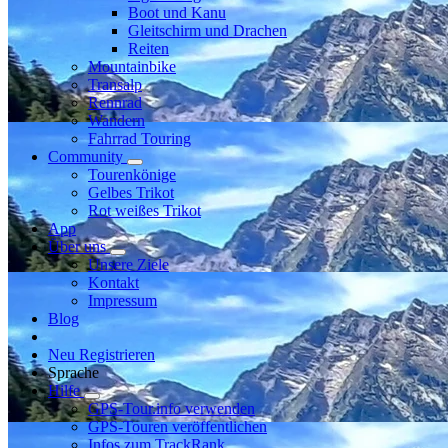
Boot und Kanu
Gleitschirm und Drachen
Reiten
Mountainbike
Transalp
Rennrad
Wandern
Fahrrad Touring
Community
Tourenkönige
Gelbes Trikot
Rot weißes Trikot
App
Über uns
Unsere Ziele
Kontakt
Impressum
Blog
Neu Registrieren
Sprache
Hilfe
GPS-Tour.info verwenden
GPS-Touren veröffentlichen
Infos zum TrackRank