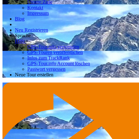
Unsere Ziele
Kontakt
Impressum
Blog
Neu Registrieren
Sprache
Hilfe
GPS-Tour.info verwenden
GPS-Touren veröffentlichen
Infos zum TrackRank
GPS-Tour.info Account löschen
Passwort vergessen
Neue Tour erstellen