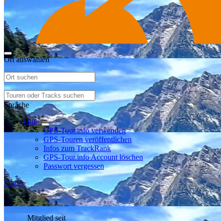
Ort auswählen
Sprache
Hilfe
GPS-Tour.info verwenden
GPS-Touren veröffentlichen
Infos zum TrackRank
GPS-Tour.info Account löschen
Passwort vergessen
Login
Mitglied seit