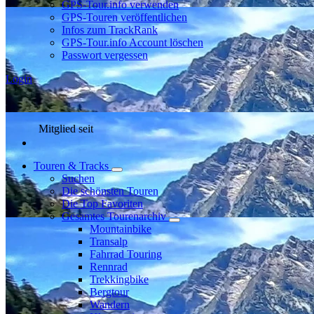
GPS-Tour.info verwenden
GPS-Touren veröffentlichen
Infos zum TrackRank
GPS-Tour.info Account löschen
Passwort vergessen
Login
Mitglied seit
Touren & Tracks
Suchen
Die schönsten Touren
Die Top Favoriten
Gesamtes Tourenarchiv
Mountainbike
Transalp
Fahrrad Touring
Rennrad
Trekkingbike
Bergtour
Wandern