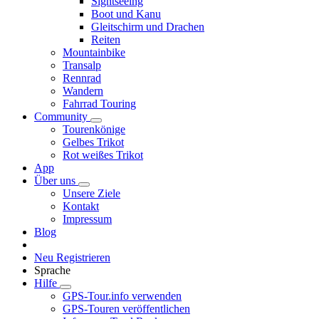
Sightseeing
Boot und Kanu
Gleitschirm und Drachen
Reiten
Mountainbike
Transalp
Rennrad
Wandern
Fahrrad Touring
Community
Tourenkönige
Gelbes Trikot
Rot weißes Trikot
App
Über uns
Unsere Ziele
Kontakt
Impressum
Blog
Neu Registrieren
Sprache
Hilfe
GPS-Tour.info verwenden
GPS-Touren veröffentlichen