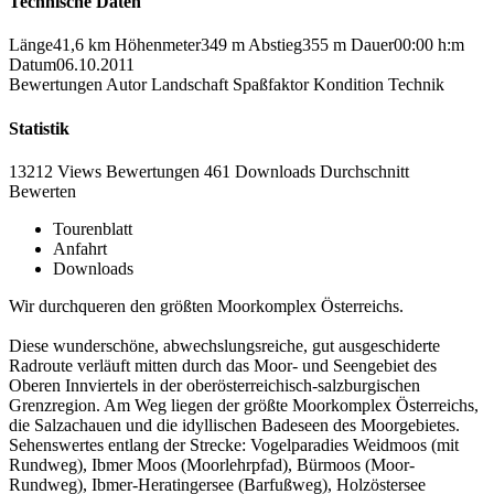
Technische Daten
Länge
41,6 km
Höhenmeter
349 m
Abstieg
355 m
Dauer
00:00 h:m
Datum
06.10.2011
Bewertungen
Autor
Landschaft
Spaßfaktor
Kondition
Technik
Statistik
13212 Views
Bewertungen
461 Downloads
Durchschnitt
Bewerten
Tourenblatt
Anfahrt
Downloads
Wir durchqueren den größten Moorkomplex Österreichs.
Diese wunderschöne, abwechslungsreiche, gut ausgeschiderte
Radroute verläuft mitten durch das Moor- und Seengebiet des
Oberen Innviertels in der oberösterreichisch-salzburgischen
Grenzregion. Am Weg liegen der größte Moorkomplex Österreichs,
die Salzachauen und die idyllischen Badeseen des Moorgebietes.
Sehenswertes entlang der Strecke: Vogelparadies Weidmoos (mit
Rundweg), Ibmer Moos (Moorlehrpfad), Bürmoos (Moor-
Rundweg), Ibmer-Heratingersee (Barfußweg), Holzöstersee