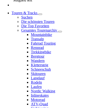
Mitglied seit
Touren & Tracks
Suchen
Die schönsten Touren
Die Top Favoriten
Gesamtes Tourenarchiv
Mountainbike
Transalp
Fahrrad Touring
Rennrad
Trekkingbike
Bergtour
Wandern
Klettersteig
Schneeschuh
Skitouren
Langlauf
Rodeln
Laufen
Nordic Walking
Inlineskates
Motorrad
ATV-Quad