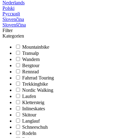
Nederlands
Polski
Русский
Slovenčina
Slovenščina
Filter
Kategorien
Mountainbike
Transalp
Wandern
Bergtour
Rennrad
Fahrrad Touring
Trekkingbike
Nordic Walking
Laufen
Klettersteig
Inlineskates
Skitour
Langlauf
Schneeschuh
Rodeln