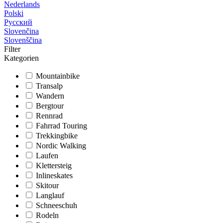
Nederlands
Polski
Русский
Slovenčina
Slovenščina
Filter
Kategorien
Mountainbike
Transalp
Wandern
Bergtour
Rennrad
Fahrrad Touring
Trekkingbike
Nordic Walking
Laufen
Klettersteig
Inlineskates
Skitour
Langlauf
Schneeschuh
Rodeln