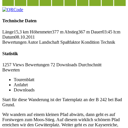
Technische Daten
Länge
15,3 km
Höhenmeter
377 m
Abstieg
367 m
Dauer
03:45 h:m
Datum
08.10.2011
Bewertungen
Autor
Landschaft
Spaßfaktor
Kondition
Technik
Statistik
1257 Views
Bewertungen
72 Downloads
Durchschnitt
Bewerten
Tourenblatt
Anfahrt
Downloads
Start für diese Wanderung ist der Taternplatz an der B 242 bei Bad
Grund.
Wir wandern auf einem kleinen Pfad abwärts, dann geht es auf
Forstwegen zum Moos-Stieg. Auf diesem wirklich schönem Pfad
erreichen wir den Gewitterplatz. Weiter geht es zur Kaysereiche,