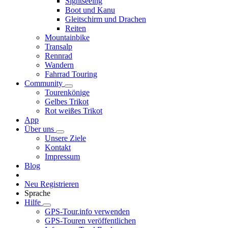
Sightseeing
Boot und Kanu
Gleitschirm und Drachen
Reiten
Mountainbike
Transalp
Rennrad
Wandern
Fahrrad Touring
Community
Tourenkönige
Gelbes Trikot
Rot weißes Trikot
App
Über uns
Unsere Ziele
Kontakt
Impressum
Blog
Neu Registrieren
Sprache
Hilfe
GPS-Tour.info verwenden
GPS-Touren veröffentlichen