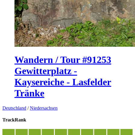
Wandern / Tour #91253
Gewitterplatz -
Kaysereiche - Lasfelder
Tränke
Deutschland
/
Niedersachsen
TrackRank