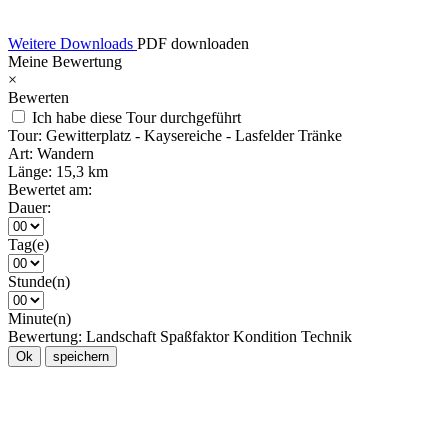
Weitere Downloads
PDF downloaden
Meine Bewertung
×
Bewerten
Ich habe diese Tour durchgeführt
Tour:
Gewitterplatz - Kaysereiche - Lasfelder Tränke
Art:
Wandern
Länge:
15,3 km
Bewertet am:
Dauer:
Tag(e)
Stunde(n)
Minute(n)
Bewertung:
Landschaft
Spaßfaktor
Kondition
Technik
Ok
speichern