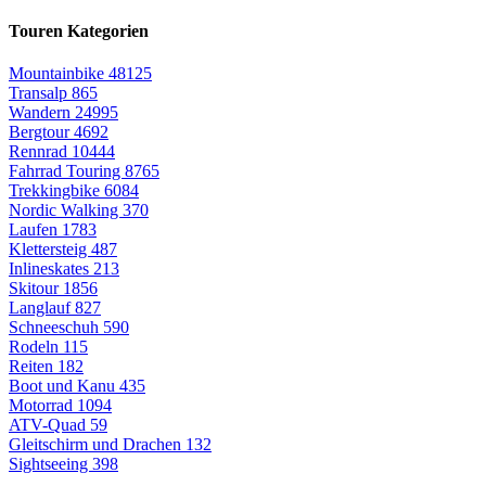
Touren Kategorien
Mountainbike
48125
Transalp
865
Wandern
24995
Bergtour
4692
Rennrad
10444
Fahrrad Touring
8765
Trekkingbike
6084
Nordic Walking
370
Laufen
1783
Klettersteig
487
Inlineskates
213
Skitour
1856
Langlauf
827
Schneeschuh
590
Rodeln
115
Reiten
182
Boot und Kanu
435
Motorrad
1094
ATV-Quad
59
Gleitschirm und Drachen
132
Sightseeing
398