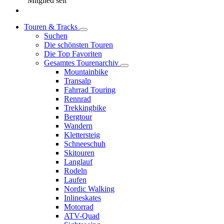
Mitglied seit
Touren & Tracks
Suchen
Die schönsten Touren
Die Top Favoriten
Gesamtes Tourenarchiv
Mountainbike
Transalp
Fahrrad Touring
Rennrad
Trekkingbike
Bergtour
Wandern
Klettersteig
Schneeschuh
Skitouren
Langlauf
Rodeln
Laufen
Nordic Walking
Inlineskates
Motorrad
ATV-Quad