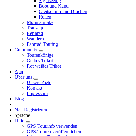
Sightseeing
Boot und Kanu
Gleitschirm und Drachen
Reiten
Mountainbike
Transalp
Rennrad
Wandern
Fahrrad Touring
Community
Tourenkönige
Gelbes Trikot
Rot weißes Trikot
App
Über uns
Unsere Ziele
Kontakt
Impressum
Blog
Neu Registrieren
Sprache
Hilfe
GPS-Tour.info verwenden
GPS-Touren veröffentlichen