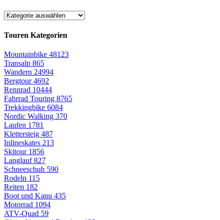
Touren Kategorien
Mountainbike
48123
Transalp
865
Wandern
24994
Bergtour
4692
Rennrad
10444
Fahrrad Touring
8765
Trekkingbike
6084
Nordic Walking
370
Laufen
1781
Klettersteig
487
Inlineskates
213
Skitour
1856
Langlauf
827
Schneeschuh
590
Rodeln
115
Reiten
182
Boot und Kanu
435
Motorrad
1094
ATV-Quad
59