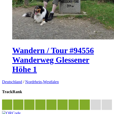
Wandern / Tour #94556
Wanderweg Glessener
Höhe 1
Deutschland
/
Nordrhein-Westfalen
TrackRank