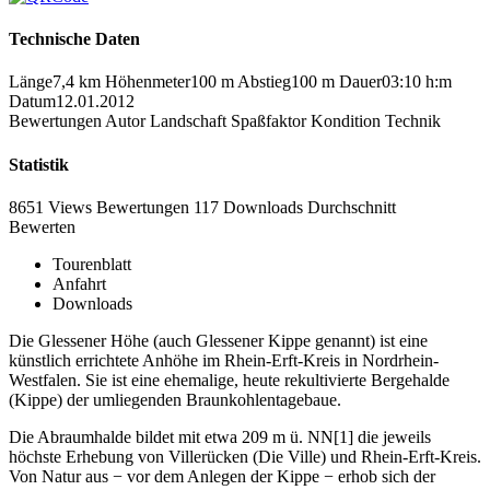
Technische Daten
Länge
7,4 km
Höhenmeter
100 m
Abstieg
100 m
Dauer
03:10 h:m
Datum
12.01.2012
Bewertungen
Autor
Landschaft
Spaßfaktor
Kondition
Technik
Statistik
8651 Views
Bewertungen
117 Downloads
Durchschnitt
Bewerten
Tourenblatt
Anfahrt
Downloads
Die Glessener Höhe (auch Glessener Kippe genannt) ist eine
künstlich errichtete Anhöhe im Rhein-Erft-Kreis in Nordrhein-
Westfalen. Sie ist eine ehemalige, heute rekultivierte Bergehalde
(Kippe) der umliegenden Braunkohlentagebaue.
Die Abraumhalde bildet mit etwa 209 m ü. NN[1] die jeweils
höchste Erhebung von Villerücken (Die Ville) und Rhein-Erft-Kreis.
Von Natur aus − vor dem Anlegen der Kippe − erhob sich der