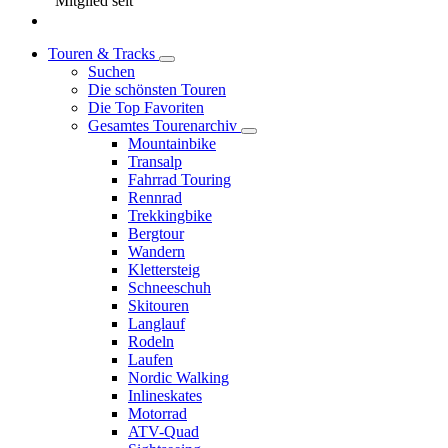
Mitglied seit
Touren & Tracks
Suchen
Die schönsten Touren
Die Top Favoriten
Gesamtes Tourenarchiv
Mountainbike
Transalp
Fahrrad Touring
Rennrad
Trekkingbike
Bergtour
Wandern
Klettersteig
Schneeschuh
Skitouren
Langlauf
Rodeln
Laufen
Nordic Walking
Inlineskates
Motorrad
ATV-Quad