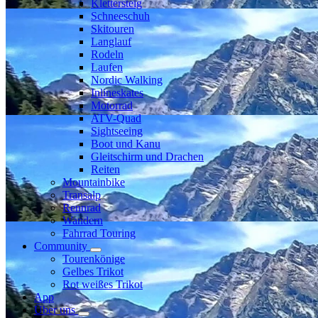
Klettersteig
Schneeschuh
Skitouren
Langlauf
Rodeln
Laufen
Nordic Walking
Inlineskates
Motorrad
ATV-Quad
Sightseeing
Boot und Kanu
Gleitschirm und Drachen
Reiten
Mountainbike
Transalp
Rennrad
Wandern
Fahrrad Touring
Community
Tourenkönige
Gelbes Trikot
Rot weißes Trikot
App
Über uns