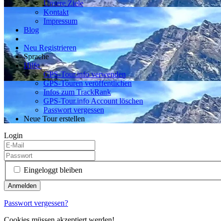
Unsere Ziele
Kontakt
Impressum
Blog
Neu Registrieren
Sprache
Hilfe
GPS-Tour.info verwenden
GPS-Touren veröffentlichen
Infos zum TrackRank
GPS-Tour.info Account löschen
Passwort vergessen
Neue Tour erstellen
Login
Eingeloggt bleiben
Passwort vergessen?
Cookies müssen akzeptiert werden!