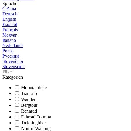
Sprache
Čeština
Deutsch
English
Español
Français
Magyar
Italiano
Nederlands
Polski
Русский
Slovenčina
Slovenščina
Filter
Kategorien
Mountainbike
Transalp
Wandern
Bergtour
Rennrad
Fahrrad Touring
Trekkingbike
Nordic Walking