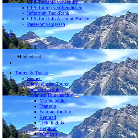
GPS-Tour.info verwenden
GPS-Touren veröffentlichen
Infos zum TrackRank
GPS-Tour.info Account löschen
Passwort vergessen
Login
Mitglied seit
Touren & Tracks
Suchen
Die schönsten Touren
Die Top Favoriten
Gesamtes Tourenarchiv
Mountainbike
Transalp
Fahrrad Touring
Rennrad
Trekkingbike
Bergtour
Wandern