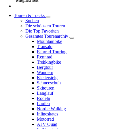
Mitglied seit
Touren & Tracks
Suchen
Die schönsten Touren
Die Top Favoriten
Gesamtes Tourenarchiv
Mountainbike
Transalp
Fahrrad Touring
Rennrad
Trekkingbike
Bergtour
Wandern
Klettersteig
Schneeschuh
Skitouren
Langlauf
Rodeln
Laufen
Nordic Walking
Inlineskates
Motorrad
ATV-Quad