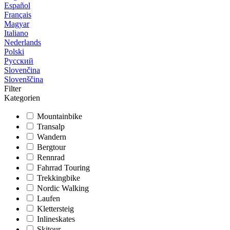
Español
Français
Magyar
Italiano
Nederlands
Polski
Русский
Slovenčina
Slovenščina
Filter
Kategorien
Mountainbike
Transalp
Wandern
Bergtour
Rennrad
Fahrrad Touring
Trekkingbike
Nordic Walking
Laufen
Klettersteig
Inlineskates
Skitour