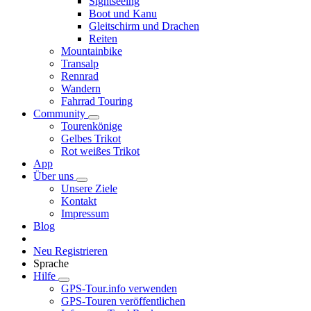
Sightseeing
Boot und Kanu
Gleitschirm und Drachen
Reiten
Mountainbike
Transalp
Rennrad
Wandern
Fahrrad Touring
Community
Tourenkönige
Gelbes Trikot
Rot weißes Trikot
App
Über uns
Unsere Ziele
Kontakt
Impressum
Blog
Neu Registrieren
Sprache
Hilfe
GPS-Tour.info verwenden
GPS-Touren veröffentlichen