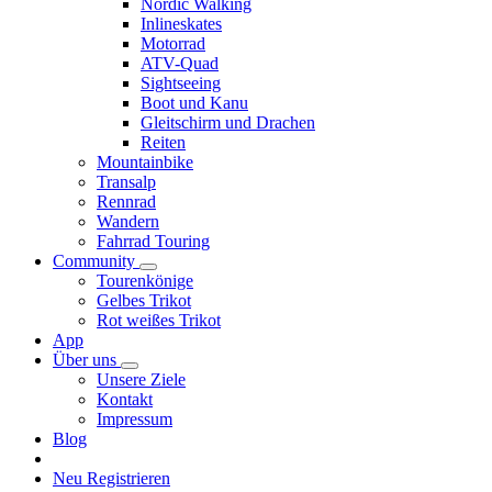
Nordic Walking
Inlineskates
Motorrad
ATV-Quad
Sightseeing
Boot und Kanu
Gleitschirm und Drachen
Reiten
Mountainbike
Transalp
Rennrad
Wandern
Fahrrad Touring
Community
Tourenkönige
Gelbes Trikot
Rot weißes Trikot
App
Über uns
Unsere Ziele
Kontakt
Impressum
Blog
Neu Registrieren