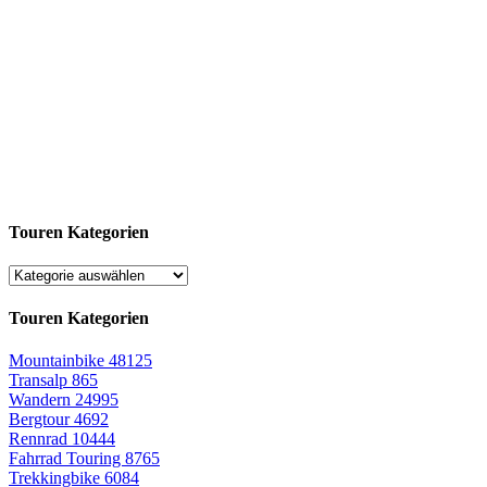
Touren Kategorien
Touren Kategorien
Mountainbike
48125
Transalp
865
Wandern
24995
Bergtour
4692
Rennrad
10444
Fahrrad Touring
8765
Trekkingbike
6084