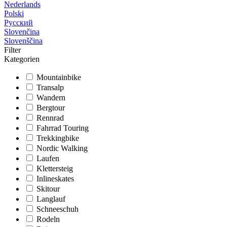
Nederlands
Polski
Русский
Slovenčina
Slovenščina
Filter
Kategorien
Mountainbike
Transalp
Wandern
Bergtour
Rennrad
Fahrrad Touring
Trekkingbike
Nordic Walking
Laufen
Klettersteig
Inlineskates
Skitour
Langlauf
Schneeschuh
Rodeln