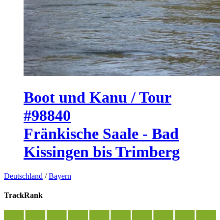
Boot und Kanu / Tour
#98840
Fränkische Saale - Bad
Kissingen bis Trimberg
Deutschland
/
Bayern
TrackRank