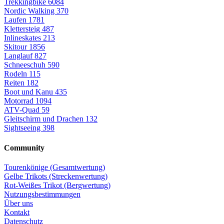
Trekkingbike
6084
Nordic Walking
370
Laufen
1781
Klettersteig
487
Inlineskates
213
Skitour
1856
Langlauf
827
Schneeschuh
590
Rodeln
115
Reiten
182
Boot und Kanu
435
Motorrad
1094
ATV-Quad
59
Gleitschirm und Drachen
132
Sightseeing
398
Community
Tourenkönige (Gesamtwertung)
Gelbe Trikots (Streckenwertung)
Rot-Weißes Trikot (Bergwertung)
Nutzungsbestimmungen
Über uns
Kontakt
Datenschutz