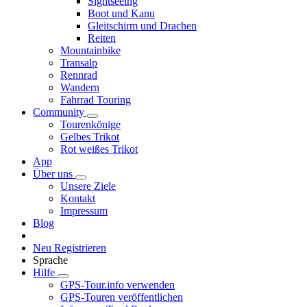
Sightseeing
Boot und Kanu
Gleitschirm und Drachen
Reiten
Mountainbike
Transalp
Rennrad
Wandern
Fahrrad Touring
Community
Tourenkönige
Gelbes Trikot
Rot weißes Trikot
App
Über uns
Unsere Ziele
Kontakt
Impressum
Blog
Neu Registrieren
Sprache
Hilfe
GPS-Tour.info verwenden
GPS-Touren veröffentlichen