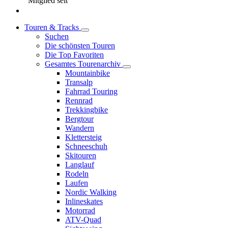
Mitglied seit
Touren & Tracks
Suchen
Die schönsten Touren
Die Top Favoriten
Gesamtes Tourenarchiv
Mountainbike
Transalp
Fahrrad Touring
Rennrad
Trekkingbike
Bergtour
Wandern
Klettersteig
Schneeschuh
Skitouren
Langlauf
Rodeln
Laufen
Nordic Walking
Inlineskates
Motorrad
ATV-Quad