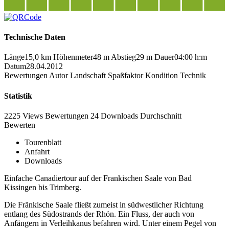
Technische Daten
Länge
15,0 km
Höhenmeter
48 m
Abstieg
29 m
Dauer
04:00 h:m
Datum
28.04.2012
Bewertungen
Autor
Landschaft
Spaßfaktor
Kondition
Technik
Statistik
2225 Views
Bewertungen
24 Downloads
Durchschnitt
Bewerten
Tourenblatt
Anfahrt
Downloads
Einfache Canadiertour auf der Frankischen Saale von Bad
Kissingen bis Trimberg.
Die Fränkische Saale fließt zumeist in südwestlicher Richtung
entlang des Südostrands der Rhön. Ein Fluss, der auch von
Anfängern in Verleihkanus befahren wird. Unter einem Pegel von