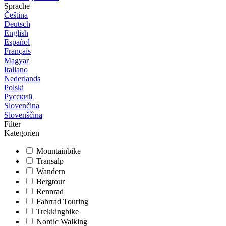
Sprache
Čeština
Deutsch
English
Español
Français
Magyar
Italiano
Nederlands
Polski
Русский
Slovenčina
Slovenščina
Filter
Kategorien
Mountainbike
Transalp
Wandern
Bergtour
Rennrad
Fahrrad Touring
Trekkingbike
Nordic Walking