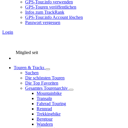
GPS-Tour.info verwenden
GPS-Touren veröffentlichen
Infos zum TrackRank
GPS-Tour.info Account löschen
Passwort vergessen
Login
Mitglied seit
Touren & Tracks
Suchen
Die schönsten Touren
Die Top Favoriten
Gesamtes Tourenarchiv
Mountainbike
Transalp
Fahrrad Touring
Rennrad
Trekkingbike
Bergtour
Wandern