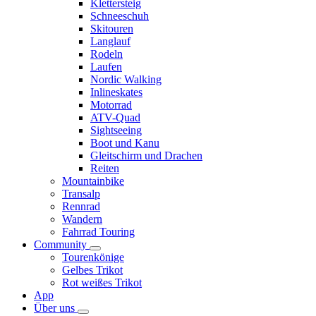
Klettersteig
Schneeschuh
Skitouren
Langlauf
Rodeln
Laufen
Nordic Walking
Inlineskates
Motorrad
ATV-Quad
Sightseeing
Boot und Kanu
Gleitschirm und Drachen
Reiten
Mountainbike
Transalp
Rennrad
Wandern
Fahrrad Touring
Community
Tourenkönige
Gelbes Trikot
Rot weißes Trikot
App
Über uns