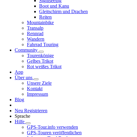
Sightseeing
Boot und Kanu
Gleitschirm und Drachen
Reiten
Mountainbike
Transalp
Rennrad
Wandern
Fahrrad Touring
Community
Tourenkönige
Gelbes Trikot
Rot weißes Trikot
App
Über uns
Unsere Ziele
Kontakt
Impressum
Blog
Neu Registrieren
Sprache
Hilfe
GPS-Tour.info verwenden
GPS-Touren veröffentlichen