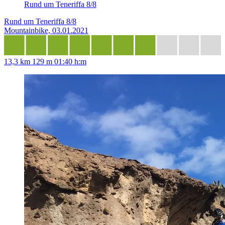
Rund um Teneriffa 8/8
Rund um Teneriffa 8/8
Mountainbike, 03.01.2021
13,3 km
129 m
01:40 h:m