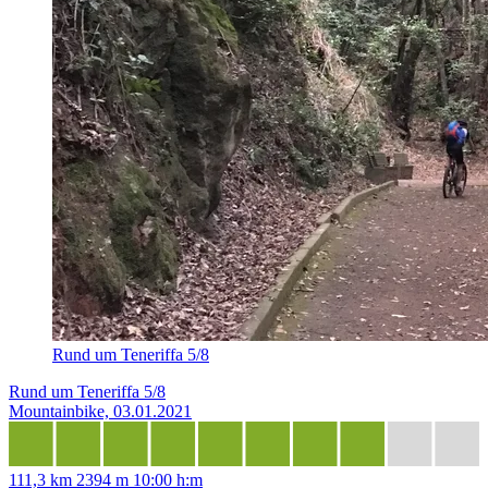
Rund um Teneriffa 5/8
Rund um Teneriffa 5/8
Mountainbike, 03.01.2021
111,3 km
2394 m
10:00 h:m