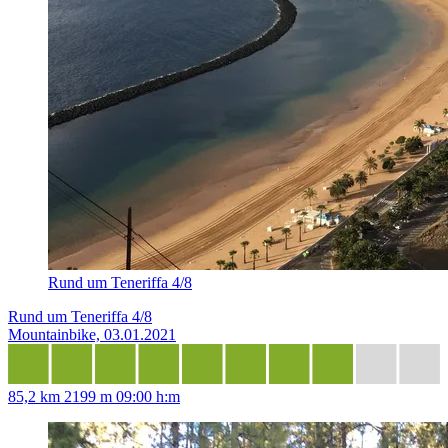
Rund um Teneriffa 4/8
Rund um Teneriffa 4/8
Mountainbike, 03.01.2021
85,2 km
2199 m
09:00 h:m