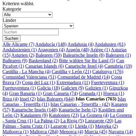
Kriterien wählst.
Kategorie
Länder
Alle
Alicante (7)
Andalucía (148)
Andalusia (4)
Andalusien (61)
Andalusienien (1)
Aragonien (4)
Aragón (48)
Ariège (1)
Asturias
(15)
Asturien (2)
Balearen (59)
Balearische Inseln (8)
Baleraren (1)
Ballearen (9)
Baskenland (2)
Bitte wählen Sie Ihr Land (5)
Can
Picafort (1)
Canarian Islands (6)
Canarische Insel (4)
Cantabria (19)
Castillia - La Mancha (4)
Castillia y León (21)
Catalunya (176)
Comunidad Valenciana (51)
Comunidad de Madrid (14)
Costa
Brava (3)
Costa del Luz (1)
Extremadura (11)
Fuerteventura (1)
Fuertuventura (1)
Galicia (18)
Galicien (9)
Galizien (1)
Gipuzkoa
(4)
Gran Banaria (1)
Gran Canaria (74)
Granada (1)
Huesca (1)
Ibiza (4)
Insel (2)
Islas Baleares (644)
Islas Canarias (763)
Islas
Canarias - Teneriffa (11)
Islas Canarias - Teneriffa - (42)
Kanaren
(57)
Kanarische Inseln (148)
Kanarische Iseln (2)
Kastilien und
León (2)
Katalanien (9)
Katalonien (23)
La Gomera (4)
La Gomera
- Santa Cruz (1)
La Palma (2)
La Rioja (5)
Lanzarote (20)
Las
Palmas - Santa Crutz (1)
Lazarote (1)
Lleida (1)
Majorka (2)
Malloorca (1)
Mallorca (284)
Menorca (4)
Murcia (45)
Navarra (14)