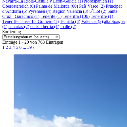
Navarra-La Rioja-Castilla y Leon-Galicia (1)
Nordspanien (1)
Oberösterreich (6)
Palma de Mallorca (60)
País Vasco (2)
Principat
d’Andorra (5)
Pyrenäen (4)
Region Valencia (3)
S`illot (2)
Santa
Cruz - Garachico (1)
Tenerife (1)
Teneriffa (106)
Teneriffe (1)
Teneriffe - Insel La Gomero (1)
Tenriffa (4)
Valencia (2)
alta Spagna
(1)
canarias (2)
euskal herria (1)
malle (2)
Sortierung
Einträge 1 - 20 von 763 Einträgen
1
2
3
4
5
6
...
39
›