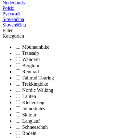
Nederlands
Polski
Русский
Slovenčina
Slovenščina
Filter
Kategorien
Mountainbike
Transalp
Wandern
Bergtour
Rennrad
Fahrrad Touring
Trekkingbike
Nordic Walking
Laufen
Klettersteig
Inlineskates
Skitour
Langlauf
Schneeschuh
Rodeln