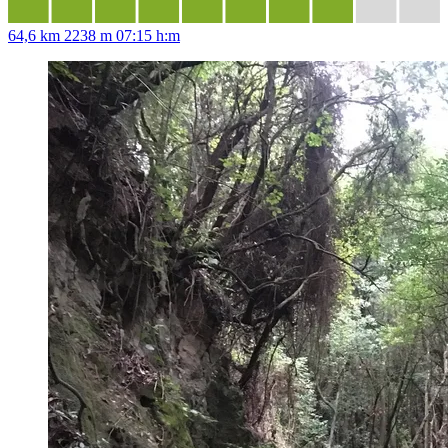
64,6 km
2238 m
07:15 h:m