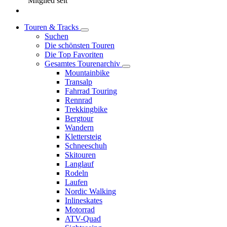
Mitglied seit
Touren & Tracks
Suchen
Die schönsten Touren
Die Top Favoriten
Gesamtes Tourenarchiv
Mountainbike
Transalp
Fahrrad Touring
Rennrad
Trekkingbike
Bergtour
Wandern
Klettersteig
Schneeschuh
Skitouren
Langlauf
Rodeln
Laufen
Nordic Walking
Inlineskates
Motorrad
ATV-Quad