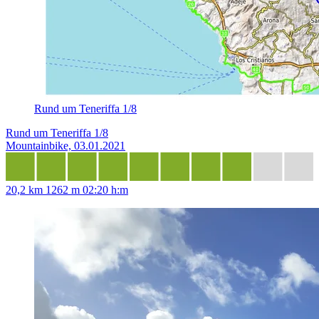
Rund um Teneriffa 1/8
Rund um Teneriffa 1/8
Mountainbike, 03.01.2021
20,2 km
1262 m
02:20 h:m