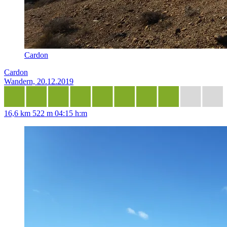
Cardon
Cardon
Wandern, 20.12.2019
16,6 km
522 m
04:15 h:m