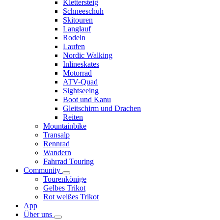
Klettersteig
Schneeschuh
Skitouren
Langlauf
Rodeln
Laufen
Nordic Walking
Inlineskates
Motorrad
ATV-Quad
Sightseeing
Boot und Kanu
Gleitschirm und Drachen
Reiten
Mountainbike
Transalp
Rennrad
Wandern
Fahrrad Touring
Community
Tourenkönige
Gelbes Trikot
Rot weißes Trikot
App
Über uns