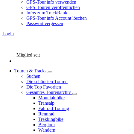
GPS-Tour.info verwenden
GPS-Touren veröffentlichen
Infos zum TrackRank
GPS-Tour.info Account löschen
Passwort vergessen
Login
Mitglied seit
Touren & Tracks
Suchen
Die schönsten Touren
Die Top Favoriten
Gesamtes Tourenarchiv
Mountainbike
Transalp
Fahrrad Touring
Rennrad
Trekkingbike
Bergtour
Wandern