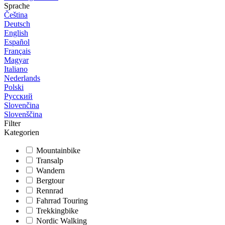
Sprache
Čeština
Deutsch
English
Español
Français
Magyar
Italiano
Nederlands
Polski
Русский
Slovenčina
Slovenščina
Filter
Kategorien
Mountainbike
Transalp
Wandern
Bergtour
Rennrad
Fahrrad Touring
Trekkingbike
Nordic Walking